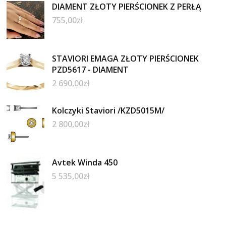
DIAMENT ZŁOTY PIERŚCIONEK Z PERŁĄ
755,00
zł
STAVIORI EMAGA ZŁOTY PIERŚCIONEK
PZD5617 - DIAMENT
2 690,00
zł
Kolczyki Staviori /KZD5015M/
2 800,00
zł
Avtek Winda 450
5 535,00
zł