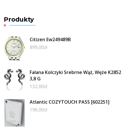
Produkty
Citizen Ew249489B
899,00
zł
Falana Kolczyki Srebrne Wąż, Węże K2852
3,8 G
132,00
zł
Atlantic COZYTOUCH PASS [602251]
196,00
zł