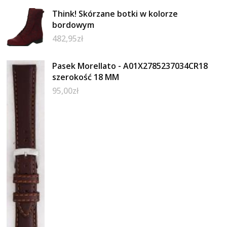
Think! Skórzane botki w kolorze
bordowym
482,95
zł
Pasek Morellato - A01X2785237034CR18
szerokość 18 MM
95,00
zł