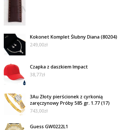
Kokonet Komplet Ślubny Diana (80204)
249,00
zł
Czapka z daszkiem Impact
38,77
zł
3Au Złoty pierścionek z cyrkonią
zaręczynowy Próby 585 gr. 1.77 (17)
743,00
zł
Guess GW0222L1