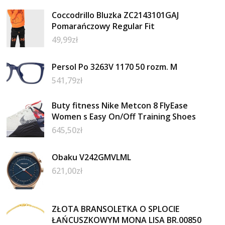
Coccodrillo Bluzka ZC2143101GAJ
Pomarańczowy Regular Fit
49,99
zł
Persol Po 3263V 1170 50 rozm. M
541,79
zł
Buty fitness Nike Metcon 8 FlyEase
Women s Easy On/Off Training Shoes
645,50
zł
Obaku V242GMVLML
621,00
zł
ZŁOTA BRANSOLETKA O SPLOCIE
ŁAŃCUSZKOWYM MONA LISA BR.00850