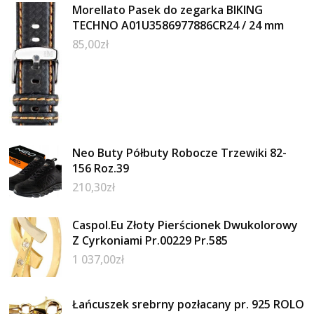
Morellato Pasek do zegarka BIKING
TECHNO A01U3586977886CR24 / 24 mm
85,00
zł
Neo Buty Półbuty Robocze Trzewiki 82-
156 Roz.39
210,30
zł
Caspol.Eu Złoty Pierścionek Dwukolorowy
Z Cyrkoniami Pr.00229 Pr.585
1 037,00
zł
Łańcuszek srebrny pozłacany pr. 925 ROLO