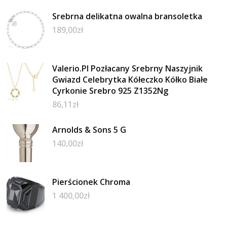
Srebrna delikatna owalna bransoletka
189,00
zł
Valerio.Pl Pozłacany Srebrny Naszyjnik
Gwiazd Celebrytka Kółeczko Kółko Białe
Cyrkonie Srebro 925 Z1352Ng
86,11
zł
Arnolds & Sons 5 G
140,00
zł
Pierścionek Chroma
1 400,00
zł