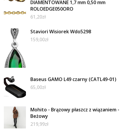
DIAMENTOWANE 1,7 mm 0,50 mm
ROLOEDGE050ORO
61,20
zł
Staviori Wisiorek Wdo5298
159,00
zł
Baseus GAMO L49 czarny (CATL49-01)
65,00
zł
Mohito - Brązowy płaszcz z wiązaniem -
Beżowy
219,99
zł