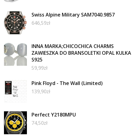
Swiss Alpine Military SAM7040.9857
646,59
zł
INNA MARKA;CHICOCHICA CHARMS
ZAWIESZKA DO BRANSOLETKI OPAL KULKA
S925
59,99
zł
Pink Floyd - The Wall (Limited)
139,90
zł
Perfect Y2180MPU
74,50
zł