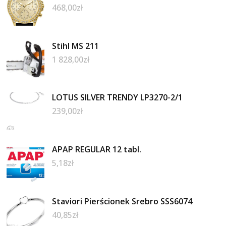
468,00
zł
Stihl MS 211
1 828,00
zł
LOTUS SILVER TRENDY LP3270-2/1
239,00
zł
APAP REGULAR 12 tabl.
5,18
zł
Staviori Pierścionek Srebro SSS6074
40,85
zł