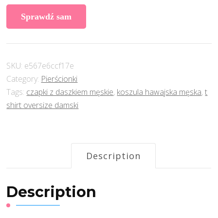
Sprawdź sam
SKU:
e567e6ccf17e
Category:
Pierścionki
Tags:
czapki z daszkiem męskie
,
koszula hawajska męska
,
t
shirt oversize damski
Description
Description