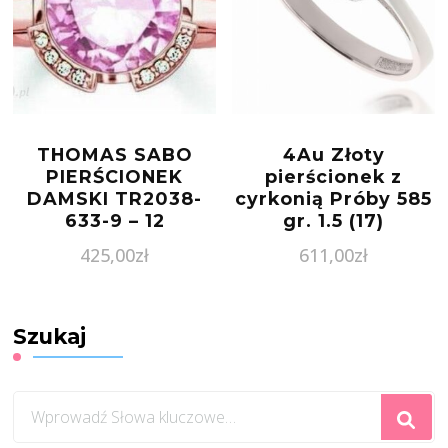
THOMAS SABO
4Au Złoty
PIERŚCIONEK
pierścionek z
DAMSKI TR2038-
cyrkonią Próby 585
633-9 – 12
gr. 1.5 (17)
425,00
zł
611,00
zł
Szukaj
Szukasz
czegoś?