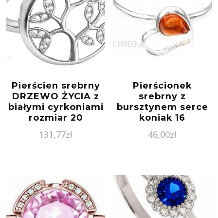
Pierścien srebrny
Pierścionek
DRZEWO ŻYCIA z
srebrny z
białymi cyrkoniami
bursztynem serce
rozmiar 20
koniak 16
131,77
zł
46,00
zł