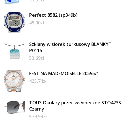
Perfect 8582 (zp349b)
49,00
zł
Szklany wisiorek turkusowy BLANKYT
P0115
53,69
zł
FESTINA MADEMOISELLE 20595/1
425,74
zł
TOUS Okulary przeciwsłoneczne STO423S
Czarny
579,99
zł