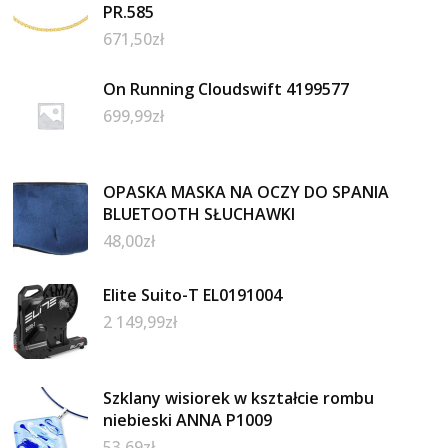
PR.585
671,50
zł
On Running Cloudswift 4199577
699,99
zł
OPASKA MASKA NA OCZY DO SPANIA
BLUETOOTH SŁUCHAWKI
48,00
zł
Elite Suito-T EL0191004
2 149,99
zł
Szklany wisiorek w kształcie rombu
niebieski ANNA P1009
53,69
zł