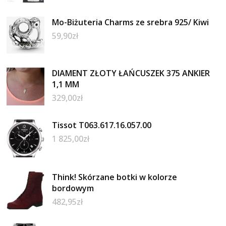
Mo-Biżuteria Charms ze srebra 925/ Kiwi
59,90
zł
DIAMENT ZŁOTY ŁAŃCUSZEK 375 ANKIER
1,1 MM
329,00
zł
Tissot T063.617.16.057.00
1 825,00
zł
Think! Skórzane botki w kolorze
bordowym
482,95
zł