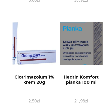
Clotrimazolum 1%
Hedrin Komfort
krem 20g
pianka 100 ml
2,50
zł
21,98
zł