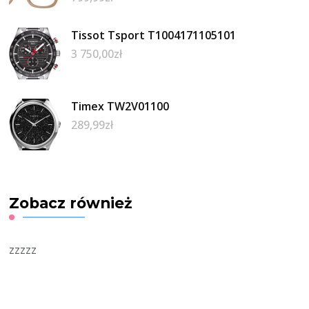
Tissot Tsport T1004171105101
3 750,00
zł
Timex TW2V01100
289,99
zł
Zobacz również
zzzzz