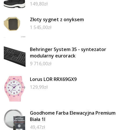
149,80
zł
Złoty sygnet z onyksem
1 545,00
zł
Behringer System 35 - syntezator
modularny eurorack
9 716,00
zł
Lorus LOR RRX69GX9
129,99
zł
Goodhome Farba Elewacyjna Premium
Biała 1l
49,47
zł