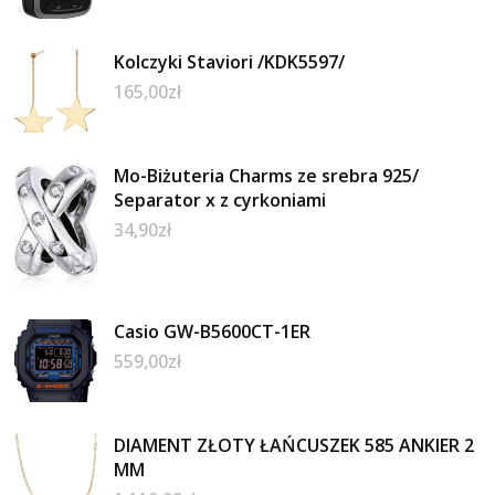
Kolczyki Staviori /KDK5597/
165,00
zł
Mo-Biżuteria Charms ze srebra 925/
Separator x z cyrkoniami
34,90
zł
Casio GW-B5600CT-1ER
559,00
zł
DIAMENT ZŁOTY ŁAŃCUSZEK 585 ANKIER 2
MM