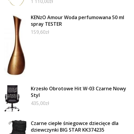
1 110,00
zł
KENzO Amour Woda perfumowana 50 ml
spray TESTER
159,60
zł
Krzesło Obrotowe Hit W-03 Czarne Nowy
Styl
435,00
zł
Czarne ciepłe śniegowce dziecięce dla
dziewczynki BIG STAR KK374235