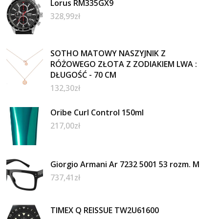
Lorus RM335GX9
328,99
zł
SOTHO MATOWY NASZYJNIK Z
RÓŻOWEGO ZŁOTA Z ZODIAKIEM LWA :
DŁUGOŚĆ - 70 CM
132,30
zł
Oribe Curl Control 150ml
217,00
zł
Giorgio Armani Ar 7232 5001 53 rozm. M
737,41
zł
TIMEX Q REISSUE TW2U61600