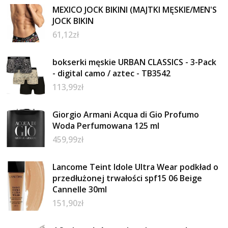
MEXICO JOCK BIKINI (MAJTKI MĘSKIE/MEN'S
JOCK BIKIN
61,12
zł
bokserki męskie URBAN CLASSICS - 3-Pack
- digital camo / aztec - TB3542
113,99
zł
Giorgio Armani Acqua di Gio Profumo
Woda Perfumowana 125 ml
459,99
zł
Lancome Teint Idole Ultra Wear podkład o
przedłużonej trwałości spf15 06 Beige
Cannelle 30ml
151,90
zł