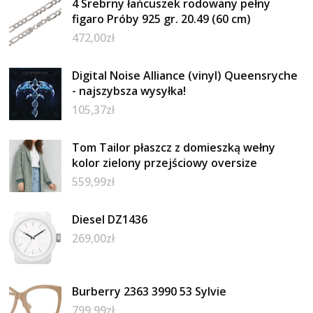
4 Srebrny łańcuszek rodowany pełny
figaro Próby 925 gr. 20.49 (60 cm)
472,00
zł
Digital Noise Alliance (vinyl) Queensryche
- najszybsza wysyłka!
105,37
zł
Tom Tailor płaszcz z domieszką wełny
kolor zielony przejściowy oversize
559,99
zł
Diesel DZ1436
269,00
zł
Burberry 2363 3990 53 Sylvie
799,99
zł