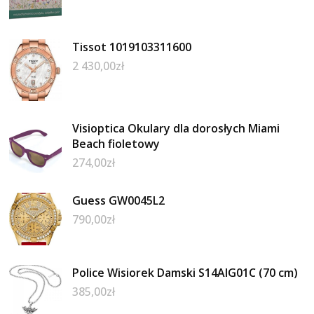
Tissot 1019103311600
2 430,00
zł
Visioptica Okulary dla dorosłych Miami
Beach fioletowy
274,00
zł
Guess GW0045L2
790,00
zł
Police Wisiorek Damski S14AIG01C (70 cm)
385,00
zł