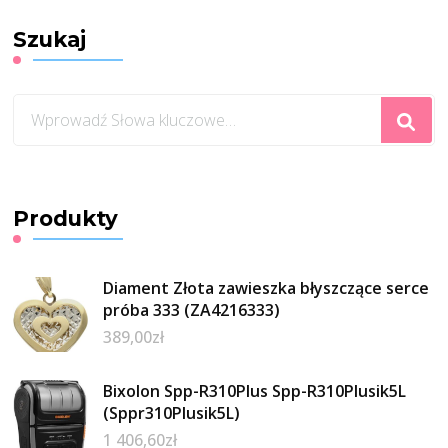
Szukaj
Szukasz
czegoś?
Produkty
Diament Złota zawieszka błyszczące serce
próba 333 (ZA4216333)
389,00
zł
Bixolon Spp-R310Plus Spp-R310Plusik5L
(Sppr310Plusik5L)
1 406,60
zł