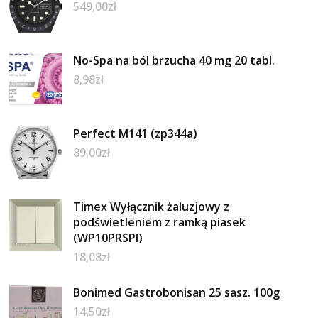
549,00
zł
No-Spa na ból brzucha 40 mg 20 tabl.
8,98
zł
Perfect M141 (zp344a)
89,00
zł
Timex Wyłącznik żaluzjowy z
podświetleniem z ramką piasek
(WP10PRSPI)
18,08
zł
Bonimed Gastrobonisan 25 sasz. 100g
14,50
zł