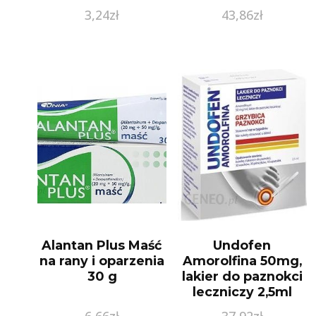
3,24
zł
43,86
zł
Alantan Plus Maść
Undofen
na rany i oparzenia
Amorolfina 50mg,
30 g
lakier do paznokci
leczniczy 2,5ml
6,66
zł
37,92
zł