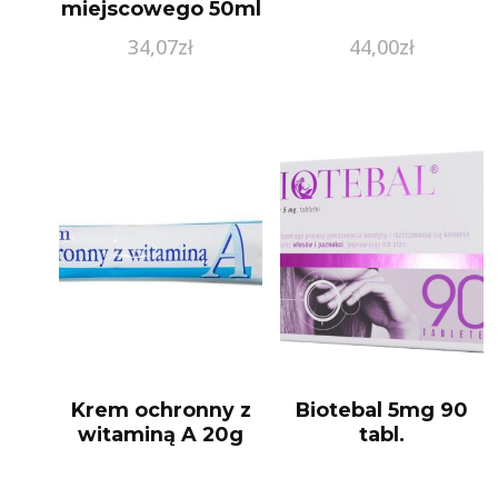
miejscowego 50ml
34,07
zł
44,00
zł
Krem ochronny z
Biotebal 5mg 90
witaminą A 20g
tabl.