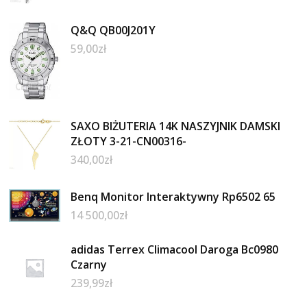
Q&Q QB00J201Y
59,00
zł
SAXO BIŻUTERIA 14K NASZYJNIK DAMSKI
ZŁOTY 3-21-CN00316-
340,00
zł
Benq Monitor Interaktywny Rp6502 65
14 500,00
zł
adidas Terrex Climacool Daroga Bc0980
Czarny
239,99
zł