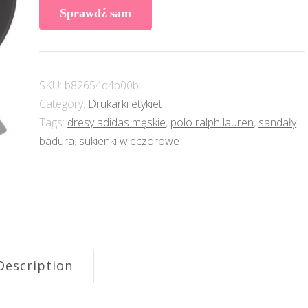
Sprawdź sam
SKU:
b82654d4b00b
Category:
Drukarki etykiet
Tags:
dresy adidas męskie
,
polo ralph lauren
,
sandały
badura
,
sukienki wieczorowe
Description