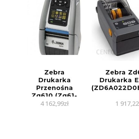
Zebra
Zebra Zd
Drukarka
Drukarka E
Przenośna
(ZD6A022D0
Zq610 (Zq61-
4 162,99
zł
1 917,2
Huwae00-00)