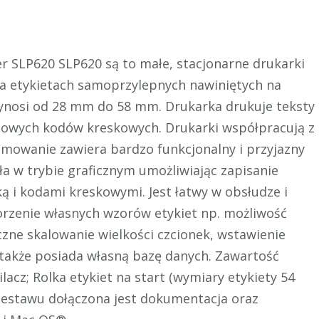
er SLP620 SLP620 są to małe, stacjonarne drukarki
a etykietach samoprzylepnych nawiniętych na
 wynosi od 28 mm do 58 mm. Drukarka drukuje teksty
rdowych kodów kreskowych. Drukarki współpracują z
owanie zawiera bardzo funkcjonalny i przyjazny
ła w trybie graficznym umożliwiając zapisanie
ą i kodami kreskowymi. Jest łatwy w obsłudze i
orzenie własnych wzorów etykiet np. możliwość
zne skalowanie wielkości czcionek, wstawienie
 także posiada własną bazę danych. Zawartość
lacz; Rolka etykiet na start (wymiary etykiety 54
zestawu dołączona jest dokumentacja oraz