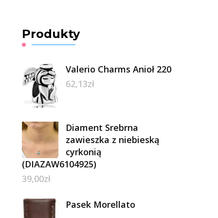
Produkty
Valerio Charms Anioł 220
62,13
zł
Diament Srebrna
zawieszka z niebieską
cyrkonią
(DIAZAW6104925)
39,00
zł
Pasek Morellato