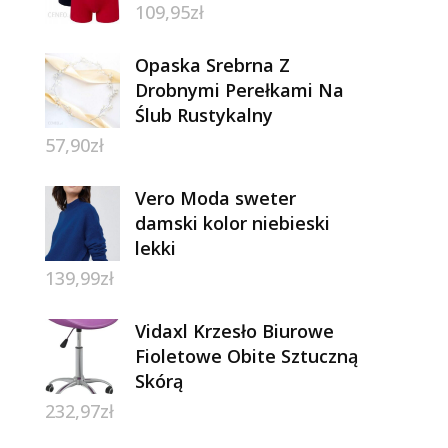
109,95
zł
Opaska Srebrna Z
Drobnymi Perełkami Na
Ślub Rustykalny
57,90
zł
Vero Moda sweter
damski kolor niebieski
lekki
139,99
zł
Vidaxl Krzesło Biurowe
Fioletowe Obite Sztuczną
Skórą
232,97
zł