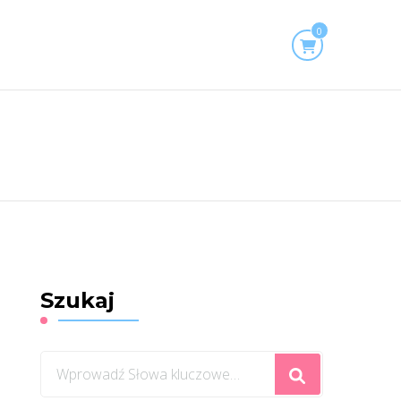
0
Szukaj
Szukasz
czegoś?