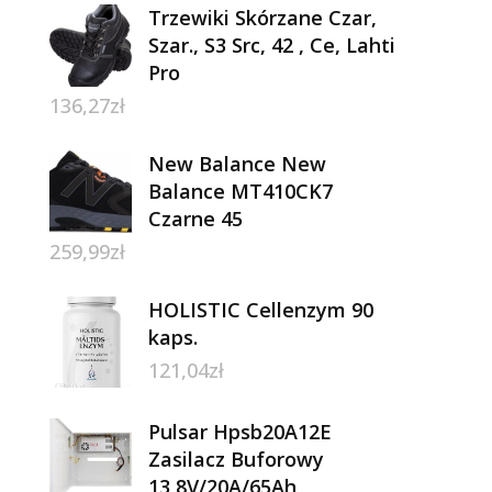
Trzewiki Skórzane Czar,
Szar., S3 Src, 42 , Ce, Lahti
Pro
136,27
zł
New Balance New
Balance MT410CK7
Czarne 45
259,99
zł
HOLISTIC Cellenzym 90
kaps.
121,04
zł
Pulsar Hpsb20A12E
Zasilacz Buforowy
13,8V/20A/65Ah