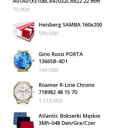
A01A01X5106CR47032CRR22 22 mm
75,00
zł
Heisberg SAMBA 160x200
599,00
zł
Gino Rossi PORTA
13665B-4D1
149,00
zł
Roamer R-Line Chrono
718982 48 15 70
1 513,00
zł
Atlantic Bokserki Męskie
3Mh-048 Den/Gra/Czer