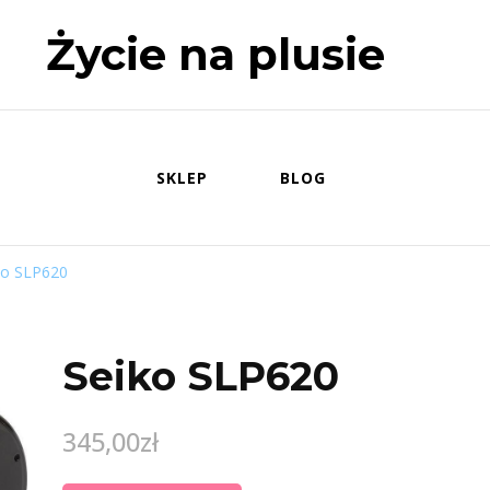
Życie na plusie
SKLEP
BLOG
ko SLP620
Seiko SLP620
345,00
zł