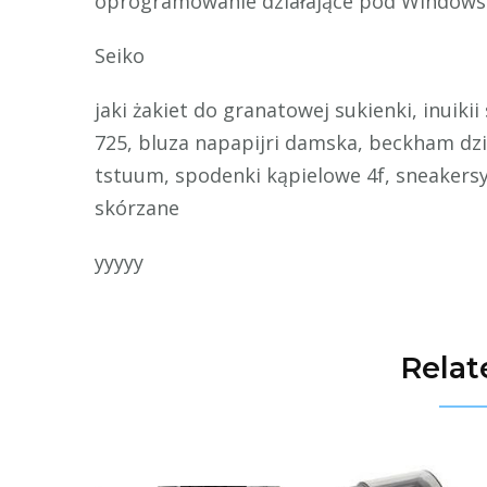
oprogramowanie działające pod Windows
Seiko
jaki żakiet do granatowej sukienki, inuikii
725, bluza napapijri damska, beckham dzie
tstuum, spodenki kąpielowe 4f, sneakersy
skórzane
yyyyy
Relat