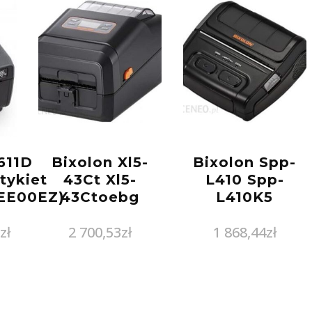
611D
Bixolon Xl5-
Bixolon Spp-
tykiet
43Ct Xl5-
L410 Spp-
EE00EZ)
43Ctoebg
L410K5
2
zł
2 700,53
zł
1 868,44
zł