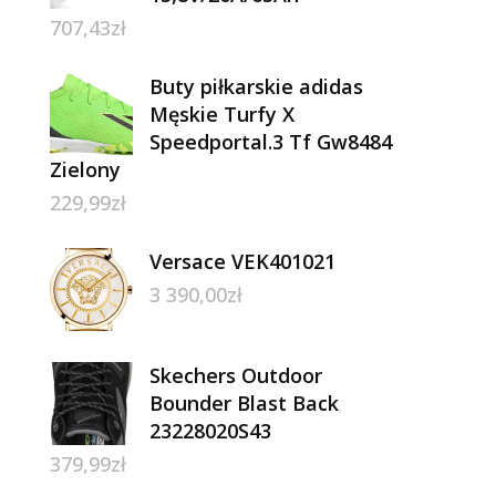
707,43
zł
Buty piłkarskie adidas
Męskie Turfy X
Speedportal.3 Tf Gw8484
Zielony
229,99
zł
Versace VEK401021
3 390,00
zł
Skechers Outdoor
Bounder Blast Back
23228020S43
379,99
zł