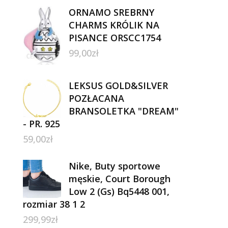
ORNAMO SREBRNY
CHARMS KRÓLIK NA
PISANCE ORSCC1754
99,00
zł
LEKSUS GOLD&SILVER
POZŁACANA
BRANSOLETKA "DREAM"
- PR. 925
59,00
zł
Nike, Buty sportowe
męskie, Court Borough
Low 2 (Gs) Bq5448 001,
rozmiar 38 1 2
299,99
zł