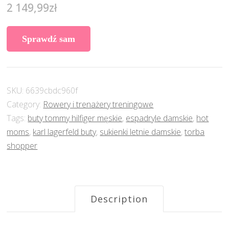
2 149,99
zł
Sprawdź sam
SKU:
6639cbdc960f
Category:
Rowery i trenażery treningowe
Tags:
buty tommy hilfiger męskie
,
espadryle damskie
,
hot
moms
,
karl lagerfeld buty
,
sukienki letnie damskie
,
torba
shopper
Description