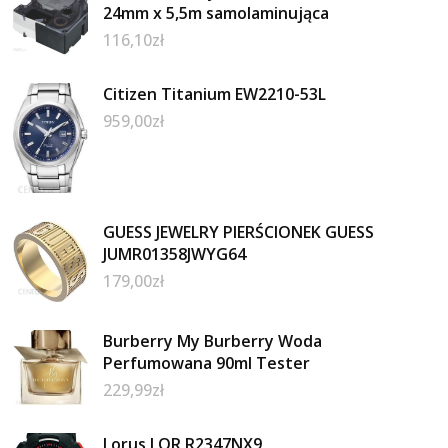
24mm x 5,5m samolaminująca
116,10
zł
Citizen Titanium EW2210-53L
959,00
zł
GUESS JEWELRY PIERŚCIONEK GUESS
JUMR01358JWYG64
179,00
zł
Burberry My Burberry Woda
Perfumowana 90ml Tester
229,99
zł
Lorus LOR R2347NX9