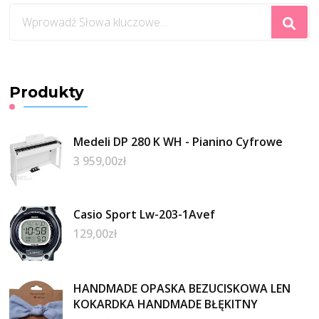
Szukasz
czegoś?
Produkty
Medeli DP 280 K WH - Pianino Cyfrowe
3 959,00
zł
Casio Sport Lw-203-1Avef
129,00
zł
HANDMADE OPASKA BEZUCISKOWA LEN
KOKARDKA HANDMADE BŁĘKITNY