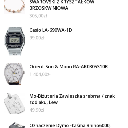
SWAROVSKI Z KRYSZTAŁKÓW
BRZOSKWINIOWA
305,00
zł
Casio LA-690WA-1D
99,00
zł
Orient Sun & Moon RA-AK0305S10B
1 404,00
zł
Mo-Biżuteria Zawieszka srebrna / znak
zodiaku, Lew
49,90
zł
Oznaczenie Dymo -taśma Rhino6000,