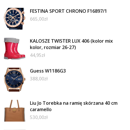
FESTINA SPORT CHRONO F16897/1
665,00
zł
KALOSZE TWISTER LUX 406 (kolor mix
kolor, rozmiar 26-27)
44,95
zł
Guess W1186G3
388,00
zł
Liu Jo Torebka na ramię skórzana 40 cm
caramello
530,00
zł