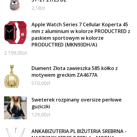
2,18
zł
Apple Watch Series 7 Cellular Koperta 45
mm z aluminium w kolorze PRODUCTRED z
paskiem sportowym w kolorze
PRODUCTRED (MKN93DH/A)
2 199,00
zł
Diament Złota zawieszka 585 kółko z
motywem greckim ZA4677A
510,00
zł
Sweterek rozpinany oversize perłowe
guziczki
129,00
zł
ANKABIZUTERIA.PL BIŻUTERIA SREBRNA -