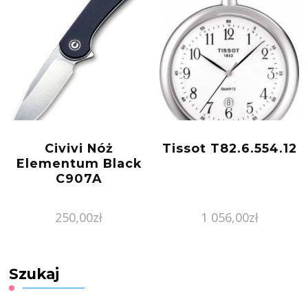
Civivi Nóż
Tissot T82.6.554.12
Elementum Black
C907A
250,00
zł
1 056,00
zł
Szukaj