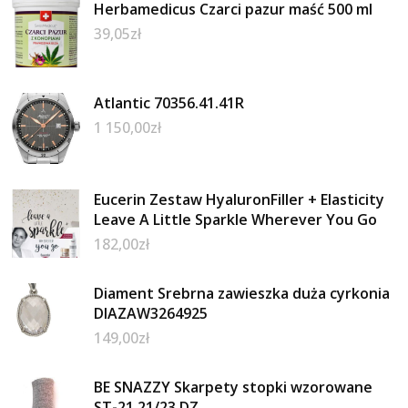
Herbamedicus Czarci pazur maść 500 ml
39,05
zł
Atlantic 70356.41.41R
1 150,00
zł
Eucerin Zestaw HyaluronFiller + Elasticity
Leave A Little Sparkle Wherever You Go
182,00
zł
Diament Srebrna zawieszka duża cyrkonia
DIAZAW3264925
149,00
zł
BE SNAZZY Skarpety stopki wzorowane
ST-21 21/23 DZ