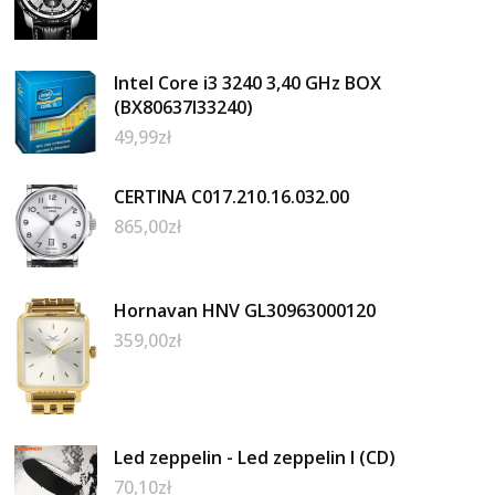
Intel Core i3 3240 3,40 GHz BOX
(BX80637I33240)
49,99
zł
CERTINA C017.210.16.032.00
865,00
zł
Hornavan HNV GL30963000120
359,00
zł
Led zeppelin - Led zeppelin I (CD)
70,10
zł