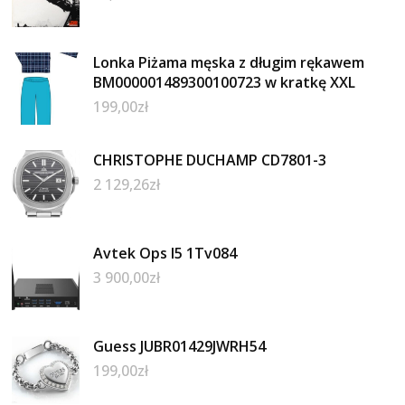
Lonka Piżama męska z długim rękawem
BM000001489300100723 w kratkę XXL
199,00
zł
CHRISTOPHE DUCHAMP CD7801-3
2 129,26
zł
Avtek Ops I5 1Tv084
3 900,00
zł
Guess JUBR01429JWRH54
199,00
zł