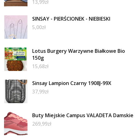
13,99
zł
SINSAY - PIERŚCIONEK - NIEBIESKI
5,00
zł
Lotus Burgery Warzywne Białkowe Bio
150g
15,68
zł
Sinsay Lampion Czarny 1908J-99X
37,99
zł
Buty Miejskie Campus VALADETA Damskie
269,99
zł