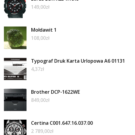
149,00
zł
Mołdawit 1
108,00
zł
Typograf Druk Karta Urlopowa A6 01131
4,37
zł
Brother DCP-1622WE
849,00
zł
Certina C001.647.16.037.00
2 789,00
zł