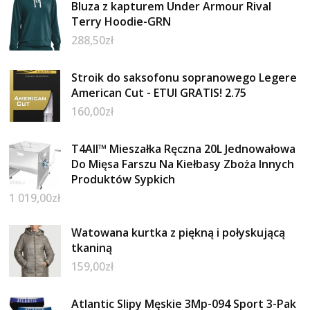
Bluza z kapturem Under Armour Rival
Terry Hoodie-GRN
288,50
zł
Stroik do saksofonu sopranowego Legere
American Cut - ETUI GRATIS! 2.75
160,00
zł
T4All™ Mieszałka Ręczna 20L Jednowałowa
Do Mięsa Farszu Na Kiełbasy Zboża Innych
Produktów Sypkich
1 019,00
zł
Watowana kurtka z piękną i połyskującą
tkaniną
159,00
zł
Atlantic Slipy Męskie 3Mp-094 Sport 3-Pak