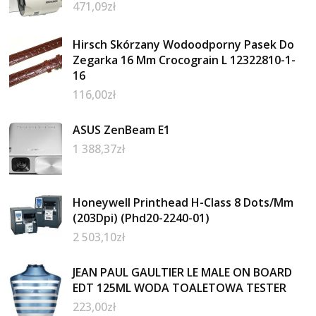
471,09
zł
Hirsch Skórzany Wodoodporny Pasek Do
Zegarka 16 Mm Crocograin L 12322810-1-
16
116,00
zł
ASUS ZenBeam E1
1 388,37
zł
Honeywell Printhead H-Class 8 Dots/Mm
(203Dpi) (Phd20-2240-01)
2 503,10
zł
JEAN PAUL GAULTIER LE MALE ON BOARD
EDT 125ML WODA TOALETOWA TESTER
223,00
zł