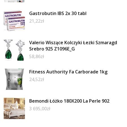
Gastrobutin IBS 2x 30 tabl
21,22
zł
Valerio Wiszące Kolczyki Łezki Szmaragd
Srebro 925 Z1096E_G
58,86
zł
Fitness Authority Fa Carborade 1kg
24,52
zł
Bemondi Łóżko 180X200 La Perle 902
3 695,00
zł