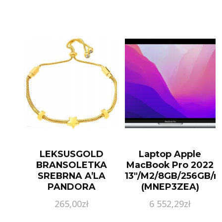
LEKSUSGOLD
Laptop Apple
BRANSOLETKA
MacBook Pro 2022
SREBRNA A’LA
13″/M2/8GB/256GB/
PANDORA
(MNEP3ZEA)
GWIAZDKA 925
265,00
zł
6 552,29
zł