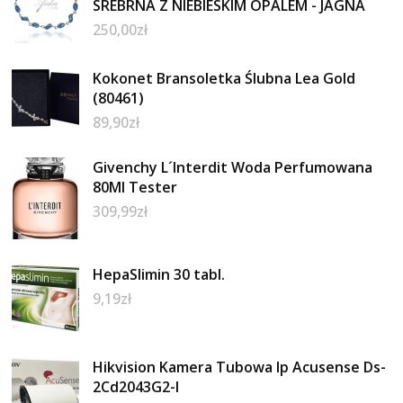
SREBRNA Z NIEBIESKIM OPALEM - JAGNA
250,00
zł
Kokonet Bransoletka Ślubna Lea Gold
(80461)
89,90
zł
Givenchy L´Interdit Woda Perfumowana
80Ml Tester
309,99
zł
HepaSlimin 30 tabl.
9,19
zł
Hikvision Kamera Tubowa Ip Acusense Ds-
2Cd2043G2-I