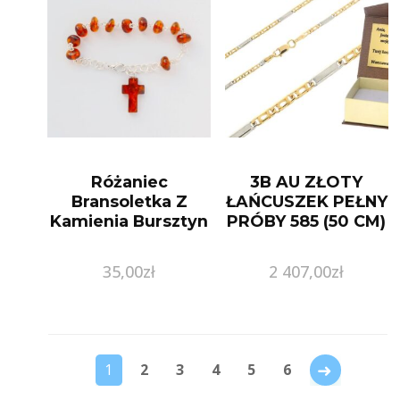
Różaniec
3B AU ZŁOTY
Bransoletka Z
ŁAŃCUSZEK PEŁNY
Kamienia Bursztyn
PRÓBY 585 (50 CM)
35,00
zł
2 407,00
zł
→
1
2
3
4
5
6