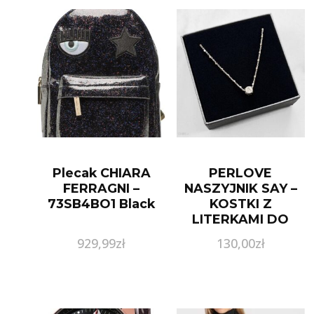
Plecak CHIARA
PERLOVE
FERRAGNI –
NASZYJNIK SAY –
73SB4BO1 Black
KOSTKI Z
LITERKAMI DO
WYBORU
929,99
zł
130,00
zł