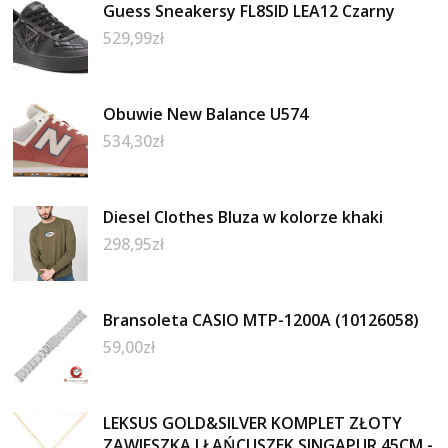
Guess Sneakersy FL8SID LEA12 Czarny
529,99
zł
Obuwie New Balance U574
534,30
zł
Diesel Clothes Bluza w kolorze khaki
298,95
zł
Bransoleta CASIO MTP-1200A (10126058)
59,00
zł
LEKSUS GOLD&SILVER KOMPLET ZŁOTY
ZAWIESZKA I ŁAŃCUSZEK SINGAPUR 45CM -