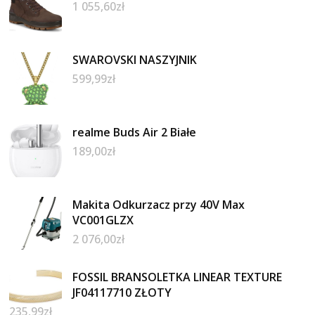
1 055,60
zł
SWAROVSKI NASZYJNIK
599,99
zł
realme Buds Air 2 Białe
189,00
zł
Makita Odkurzacz przy 40V Max
VC001GLZX
2 076,00
zł
FOSSIL BRANSOLETKA LINEAR TEXTURE
JF04117710 ZŁOTY
235,99
zł