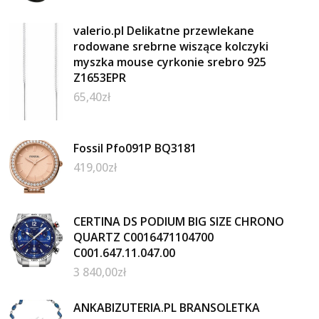
valerio.pl Delikatne przewlekane
rodowane srebrne wiszące kolczyki
myszka mouse cyrkonie srebro 925
Z1653EPR
65,40
zł
Fossil Pfo091P BQ3181
419,00
zł
CERTINA DS PODIUM BIG SIZE CHRONO
QUARTZ C0016471104700
C001.647.11.047.00
3 840,00
zł
ANKABIZUTERIA.PL BRANSOLETKA