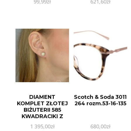
99,99
zł
621,60
zł
DIAMENT
Scotch & Soda 3011
KOMPLET ZŁOTEJ
264 rozm.53-16-135
BIŻUTERII 585
KWADRACIKI Z
CYRKONIAMI
1 395,00
zł
680,00
zł