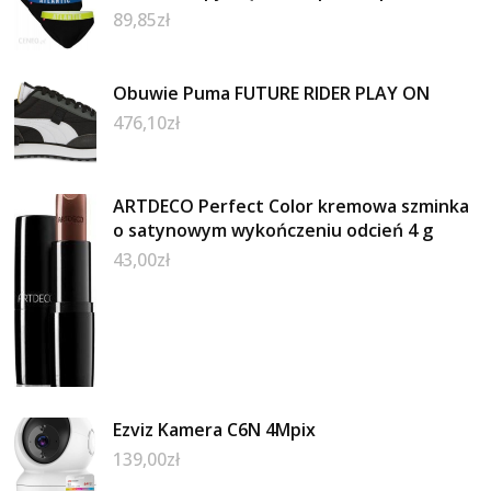
89,85
zł
Obuwie Puma FUTURE RIDER PLAY ON
476,10
zł
ARTDECO Perfect Color kremowa szminka
o satynowym wykończeniu odcień 4 g
43,00
zł
Ezviz Kamera C6N 4Mpix
139,00
zł