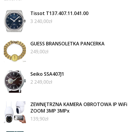
Tissot T137.407.11.041.00
3 240,00
zł
GUESS BRANSOLETKA PANCERKA
249,00
zł
Seiko SSA407J1
2 249,00
zł
ZEWNĘTRZNA KAMERA OBROTOWA IP WiFi
ZOOM 3MP 3MPx
139,90
zł