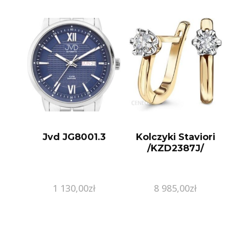
Jvd JG8001.3
Kolczyki Staviori
/KZD2387J/
1 130,00
zł
8 985,00
zł