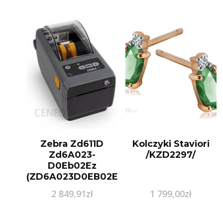
Zebra Zd611D
Kolczyki Staviori
Zd6A023-
/KZD2297/
D0Eb02Ez
(ZD6A023D0EB02EZ)
2 849,91
zł
1 799,00
zł