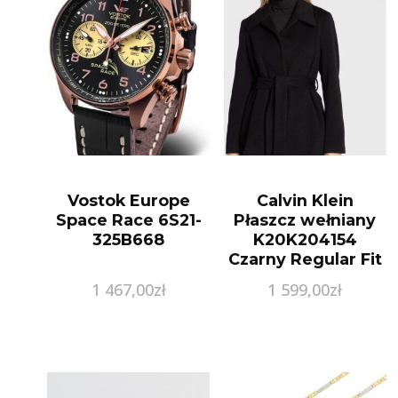
Vostok Europe
Calvin Klein
Space Race 6S21-
Płaszcz wełniany
325B668
K20K204154
Czarny Regular Fit
1 467,00
zł
1 599,00
zł