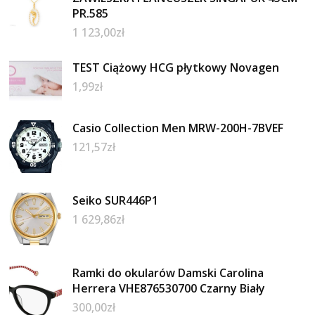
PR.585
1 123,00
zł
TEST Ciążowy HCG płytkowy Novagen
1,99
zł
Casio Collection Men MRW-200H-7BVEF
121,57
zł
Seiko SUR446P1
1 629,86
zł
Ramki do okularów Damski Carolina
Herrera VHE876530700 Czarny Biały
300,00
zł