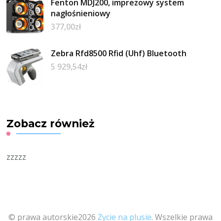
Fenton MDJ200, imprezowy system
nagłośnieniowy
377,00
zł
Zebra Rfd8500 Rfid (Uhf) Bluetooth
5 929,54
zł
Zobacz również
zzzzz
© prawa autorskie2026
Życie na plusie
. Wszelkie prawa