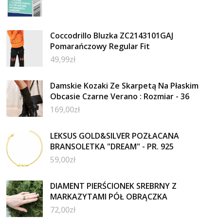
Coccodrillo Bluzka ZC2143101GAJ
Pomarańczowy Regular Fit
49,99
zł
Damskie Kozaki Ze Skarpetą Na Płaskim
Obcasie Czarne Verano : Rozmiar - 36
169,00
zł
LEKSUS GOLD&SILVER POZŁACANA
BRANSOLETKA "DREAM" - PR. 925
59,00
zł
DIAMENT PIERŚCIONEK SREBRNY Z
MARKAZYTAMI PÓŁ OBRĄCZKA
72,00
zł