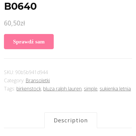
B0640
60,50
zł
Sprawdź sam
SKU:
90b5b941d944
Category:
Bransoletki
Tags:
birkenstock
,
bluza ralph lauren
,
simple
,
sukienka letnia
Description