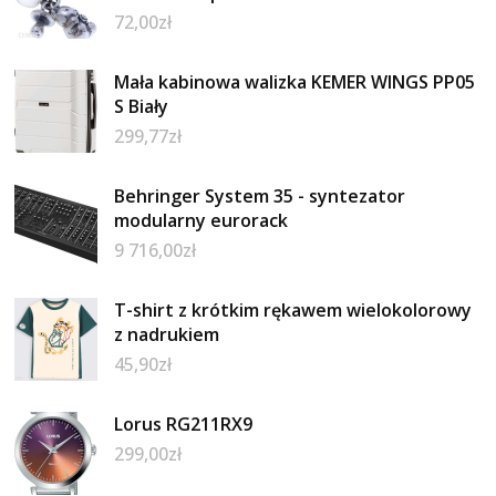
72,00
zł
Mała kabinowa walizka KEMER WINGS PP05
S Biały
299,77
zł
Behringer System 35 - syntezator
modularny eurorack
9 716,00
zł
T-shirt z krótkim rękawem wielokolorowy
z nadrukiem
45,90
zł
Lorus RG211RX9
299,00
zł