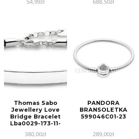
54,99
zł
688,50
zł
Thomas Sabo
PANDORA
Jewellery Love
BRANSOLETKA
Bridge Bracelet
599046C01-23
Lba0029-173-11-
L19.5V
380,00
zł
289,00
zł