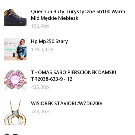
Quechua Buty Turystyczne Sh100 Warm
Mid Męskie Niebieski
159,99
zł
Hp Mp250 Szary
1 900,42
zł
THOMAS SABO PIERŚCIONEK DAMSKI
TR2038-633-9 - 12
425,00
zł
WISIOREK STAVIORI /WZD6200/
749,00
zł