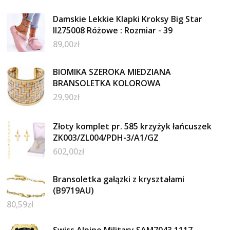
Damskie Lekkie Klapki Kroksy Big Star
II275008 Różowe : Rozmiar - 39
89,00
zł
BIOMIKA SZEROKA MIEDZIANA
BRANSOLETKA KOLOROWA
29,90
zł
Złoty komplet pr. 585 krzyżyk łańcuszek
ZK003/ZL004/PDH-3/A1/GZ
602,00
zł
Bransoletka gałązki z kryształami
(B9719AU)
80,59
zł
Swiss Alpine Military SAM7043.1117