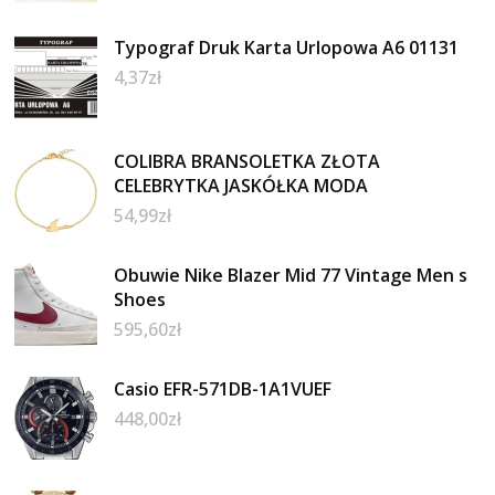
Typograf Druk Karta Urlopowa A6 01131
4,37
zł
COLIBRA BRANSOLETKA ZŁOTA
CELEBRYTKA JASKÓŁKA MODA
54,99
zł
Obuwie Nike Blazer Mid 77 Vintage Men s
Shoes
595,60
zł
Casio EFR-571DB-1A1VUEF
448,00
zł