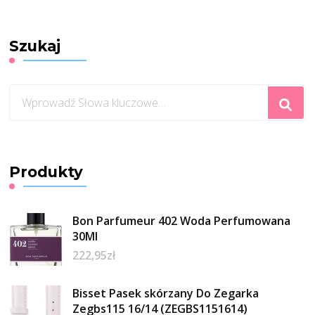
Szukaj
Szukasz
czegoś?
Produkty
Bon Parfumeur 402 Woda Perfumowana
30Ml
222,95
zł
Bisset Pasek skórzany Do Zegarka
Zegbs115 16/14 (ZEGBS1151614)