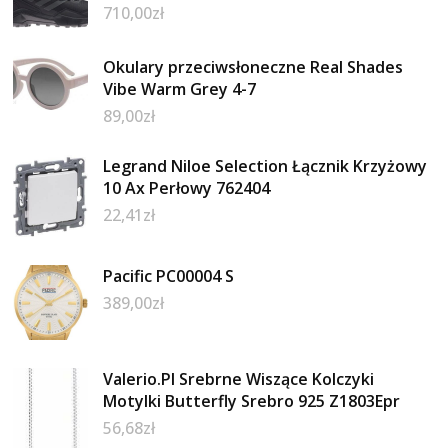
710,00
zł
Okulary przeciwsłoneczne Real Shades
Vibe Warm Grey 4-7
89,00
zł
Legrand Niloe Selection Łącznik Krzyżowy
10 Ax Perłowy 762404
22,41
zł
Pacific PC00004 S
389,00
zł
Valerio.Pl Srebrne Wiszące Kolczyki
Motylki Butterfly Srebro 925 Z1803Epr
56,68
zł