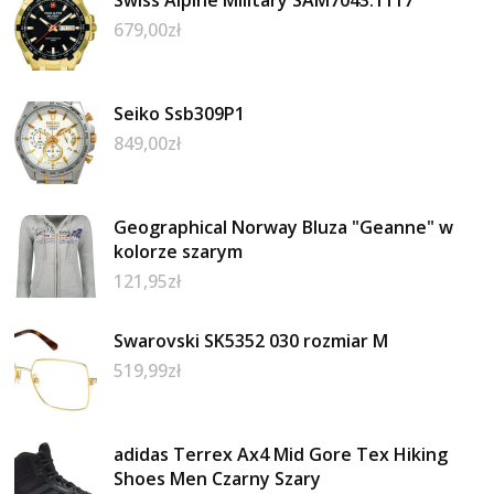
679,00
zł
Seiko Ssb309P1
849,00
zł
Geographical Norway Bluza "Geanne" w
kolorze szarym
121,95
zł
Swarovski SK5352 030 rozmiar M
519,99
zł
adidas Terrex Ax4 Mid Gore Tex Hiking
Shoes Men Czarny Szary