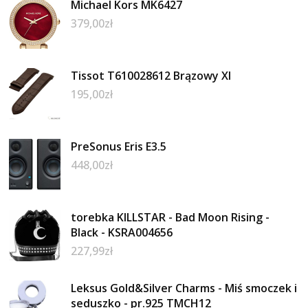
Michael Kors MK6427
379,00
zł
Tissot T610028612 Brązowy Xl
195,00
zł
PreSonus Eris E3.5
448,00
zł
torebka KILLSTAR - Bad Moon Rising -
Black - KSRA004656
227,99
zł
Leksus Gold&Silver Charms - Miś smoczek i
seduszko - pr.925 TMCH12