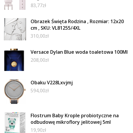
83,77
zł
Obrazek Święta Rodzina , Rozmiar: 12x20
cm , SKU: VL81255/4XL
310,00
zł
Versace Dylan Blue woda toaletowa 100Ml
208,00
zł
Obaku V228Lxvjmj
594,00
zł
Flostrum Baby Krople probiotyczne na
odbudowę mikroflory jelitowej 5ml
19,90
zł