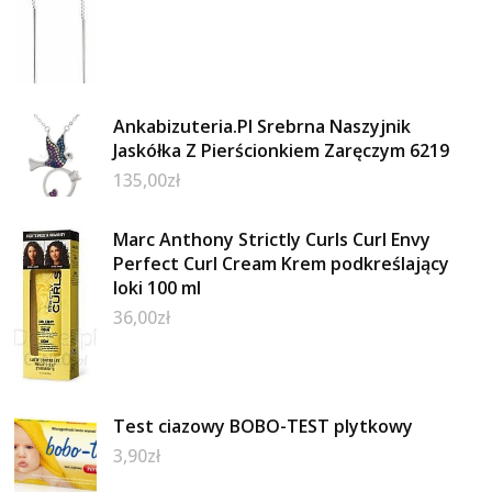
Ankabizuteria.Pl Srebrna Naszyjnik
Jaskółka Z Pierścionkiem Zaręczym 6219
135,00
zł
Marc Anthony Strictly Curls Curl Envy
Perfect Curl Cream Krem podkreślający
loki 100 ml
36,00
zł
Test ciazowy BOBO-TEST plytkowy
3,90
zł