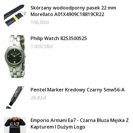
Skórzany wodoodporny pasek 22 mm
Morellato A01X4909C18819CR22
106,00
zł
Philip Watch 8253500525
1 030,58
zł
Pentel Marker Kredowy Czarny Smw56-A
26,82
zł
Emporio Armani Ea7 - Czarna Bluza Męska Z
Kapturem I Dużym Logo