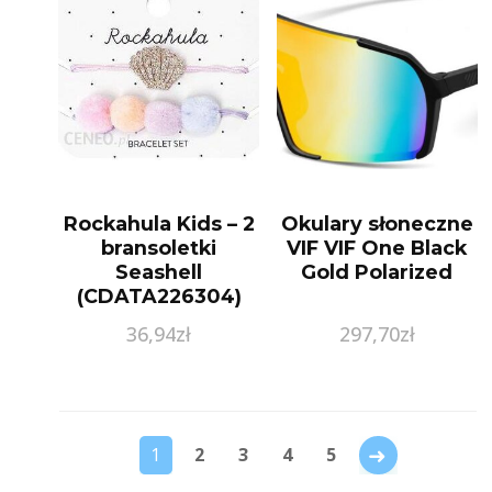
Rockahula Kids – 2
Okulary słoneczne
bransoletki
VIF VIF One Black
Seashell
Gold Polarized
(CDATA226304)
36,94
zł
297,70
zł
→
1
2
3
4
5