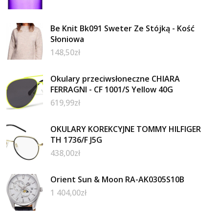
Be Knit Bk091 Sweter Ze Stójką - Kość
Słoniowa
148,50
zł
Okulary przeciwsłoneczne CHIARA
FERRAGNI - CF 1001/S Yellow 40G
619,99
zł
OKULARY KOREKCYJNE TOMMY HILFIGER
TH 1736/F J5G
438,00
zł
Orient Sun & Moon RA-AK0305S10B
1 404,00
zł