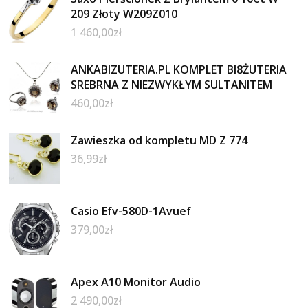
209 Złoty W209Z010
1 460,00
zł
ANKABIZUTERIA.PL KOMPLET BI8ŻUTERIA
SREBRNA Z NIEZWYKŁYM SULTANITEM
460,00
zł
Zawieszka od kompletu MD Z 774
36,99
zł
Casio Efv-580D-1Avuef
379,00
zł
Apex A10 Monitor Audio
2 490,00
zł