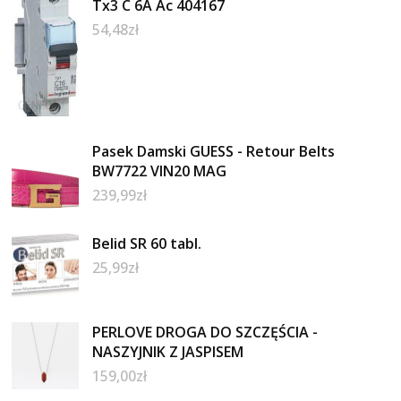
Tx3 C 6A Ac 404167
54,48
zł
Pasek Damski GUESS - Retour Belts
BW7722 VIN20 MAG
239,99
zł
Belid SR 60 tabl.
25,99
zł
PERLOVE DROGA DO SZCZĘŚCIA -
NASZYJNIK Z JASPISEM
159,00
zł