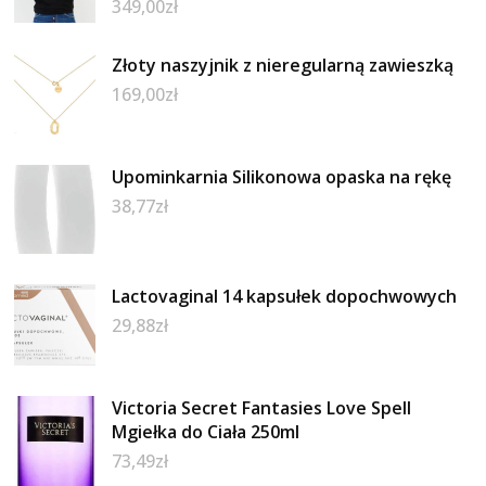
349,00
zł
Złoty naszyjnik z nieregularną zawieszką
169,00
zł
Upominkarnia Silikonowa opaska na rękę
38,77
zł
Lactovaginal 14 kapsułek dopochwowych
29,88
zł
Victoria Secret Fantasies Love Spell
Mgiełka do Ciała 250ml
73,49
zł