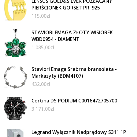
LEKSUS GOLD&SILVER POZŁACANY
PIERŚCIONEK GORSET PR. 925
115,00
zł
STAVIORI EMAGA ZŁOTY WISIOREK
WBD0954 - DIAMENT
1 085,00
zł
Staviori Emaga Srebrna bransoleta -
Markazyty (BDM4107)
432,00
zł
Certina DS PODIUM C0016472705700
3 171,00
zł
Legrand Wyłącznik Nadprądowy S311 1P