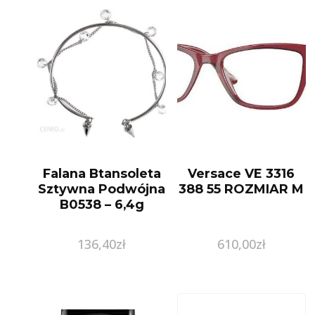
Falana Btansoleta
Versace VE 3316
Sztywna Podwójna
388 55 ROZMIAR M
B0538 – 6,4g
136,40
zł
610,00
zł