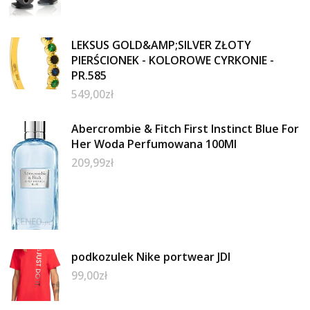
LEKSUS GOLD&AMP;SILVER ZŁOTY
PIERŚCIONEK - KOLOROWE CYRKONIE -
PR.585
549,00
zł
Abercrombie & Fitch First Instinct Blue For
Her Woda Perfumowana 100Ml
209,99
zł
podkozulek Nike portwear JDI
99,00
zł