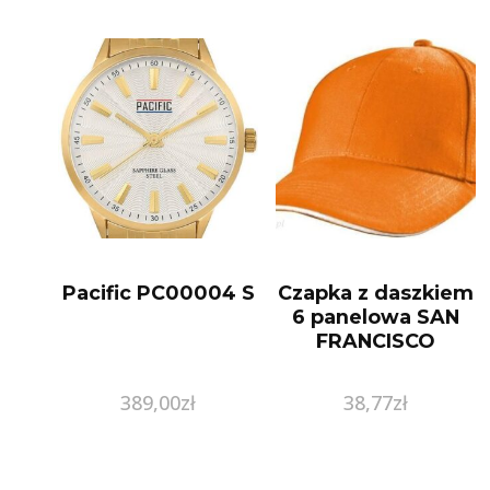
Pacific PC00004 S
Czapka z daszkiem
6 panelowa SAN
FRANCISCO
389,00
zł
38,77
zł