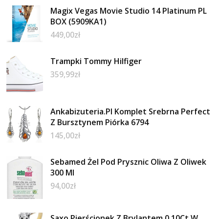
Magix Vegas Movie Studio 14 Platinum PL
BOX (5909KA1)
449,00
zł
Trampki Tommy Hilfiger
359,99
zł
Ankabizuteria.Pl Komplet Srebrna Perfect
Z Bursztynem Piórka 6794
145,00
zł
Sebamed Żel Pod Prysznic Oliwa Z Oliwek
300 Ml
94,00
zł
Saxo Pierścionek Z Brylantem 0 10Ct W