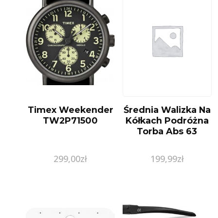
Timex Weekender
Średnia Walizka Na
TW2P71500
Kółkach Podróżna
Torba Abs 63
299,00
zł
199,99
zł