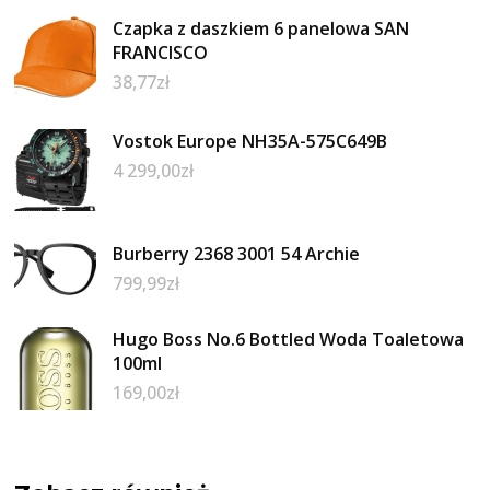
Czapka z daszkiem 6 panelowa SAN
FRANCISCO
38,77
zł
Vostok Europe NH35A-575C649B
4 299,00
zł
Burberry 2368 3001 54 Archie
799,99
zł
Hugo Boss No.6 Bottled Woda Toaletowa
100ml
169,00
zł