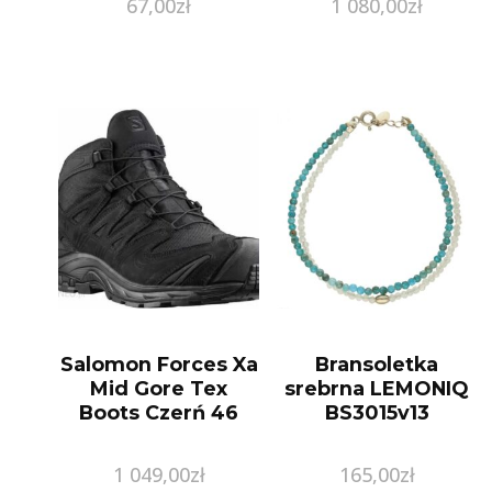
67,00
zł
1 080,00
zł
CHRONOHISTORIA2
Salomon Forces Xa
Bransoletka
Mid Gore Tex
srebrna LEMONIQ
Boots Czerń 46
BS3015v13
1 049,00
zł
165,00
zł