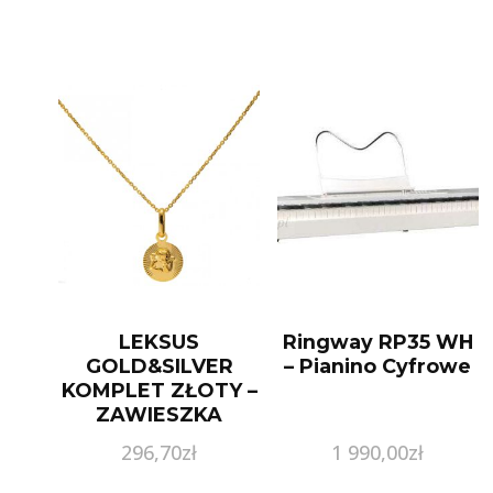
LEKSUS
Ringway RP35 WH
GOLD&SILVER
– Pianino Cyfrowe
KOMPLET ZŁOTY –
ZAWIESZKA
ANIOŁEK I
296,70
zł
1 990,00
zł
ŁAŃCUSZEK
SPLOT ANKIER