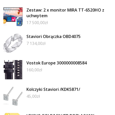
Zestaw: 2 x monitor MIRA TT-6520HO z
uchwytem
17 500,00
zł
Staviori Obrączka OBD4075
7 134,00
zł
Vostok Europe 3000000008584
160,00
zł
Kolczyki Staviori /KDK5871/
45,00
zł