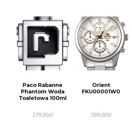
PR.333
Paco Rabanne
Orient
Phantom Woda
FKU00001W0
Toaletowa 100ml
279,00
zł
399,00
zł