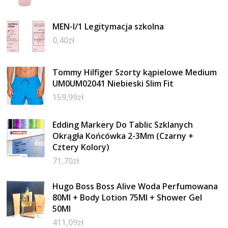
MEN-I/1 Legitymacja szkolna
0,40
zł
Tommy Hilfiger Szorty kąpielowe Medium
UM0UM02041 Niebieski Slim Fit
159,99
zł
Edding Markery Do Tablic Szklanych
Okrągła Końcówka 2-3Mm (Czarny +
Cztery Kolory)
71,70
zł
Hugo Boss Boss Alive Woda Perfumowana
80Ml + Body Lotion 75Ml + Shower Gel
50Ml
411,09
zł