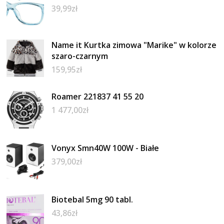
39,99
zł
Name it Kurtka zimowa "Marike" w kolorze
szaro-czarnym
159,95
zł
Roamer 221837 41 55 20
1 477,00
zł
Vonyx Smn40W 100W - Białe
379,00
zł
Biotebal 5mg 90 tabl.
43,86
zł