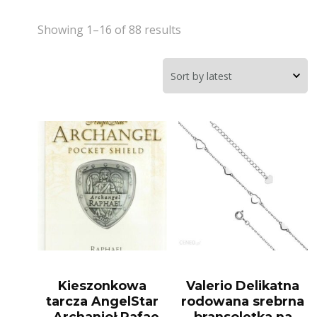
Showing 1–16 of 88 results
Kieszonkowa
Valerio Delikatna
tarcza AngelStar
rodowana srebrna
„Archanioł Rafae
bransoletka na