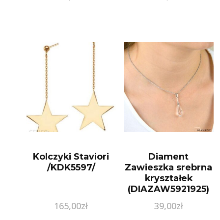
Kolczyki Staviori
Diament
/KDK5597/
Zawieszka srebrna
kryształek
(DIAZAW5921925)
165,00
zł
39,00
zł