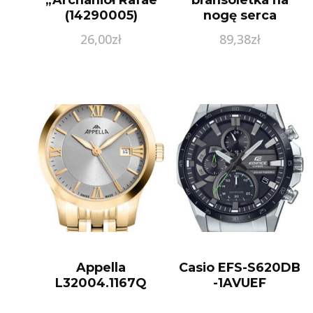
(14290005)
nogę serca
serdyszka heart
26,00
zł
89,38
zł
srebro 925 Z1660X
Appella
Casio EFS-S620DB
L32004.1167Q
-1AVUEF