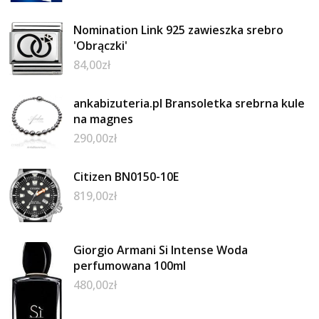
Nomination Link 925 zawieszka srebro
'Obrączki'
84,00
zł
ankabizuteria.pl Bransoletka srebrna kule
na magnes
290,00
zł
Citizen BN0150-10E
819,00
zł
Giorgio Armani Si Intense Woda
perfumowana 100ml
480,00
zł