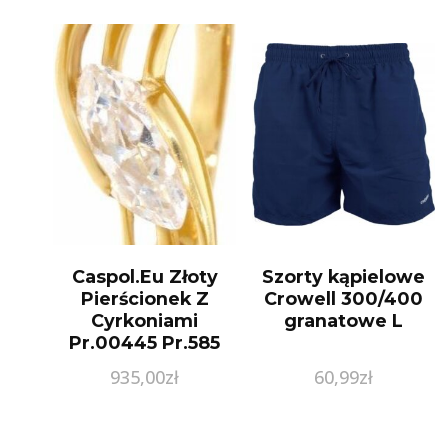
Caspol.Eu Złoty
Szorty kąpielowe
Pierścionek Z
Crowell 300/400
Cyrkoniami
granatowe L
Pr.00445 Pr.585
935,00
zł
60,99
zł