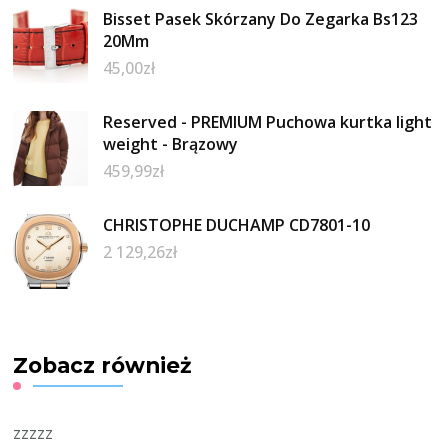
Bisset Pasek Skórzany Do Zegarka Bs123
20Mm
45,00
zł
Reserved - PREMIUM Puchowa kurtka light
weight - Brązowy
459,99
zł
CHRISTOPHE DUCHAMP CD7801-10
2 129,26
zł
Zobacz również
zzzzz