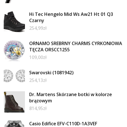
Hi Tec Hengelo Mid Ws Aw21 Ht 01 Q3
Czarny
254,99
zł
ORNAMO SREBRNY CHARMS CYRKONIOWA
TĘCZA ORSCC1255
109,00
zł
Swarovski (1081942)
254,13
zł
Dr. Martens Skórzane botki w kolorze
brązowym
814,95
zł
Casio Edifice EFV-C110D-1A3VEF