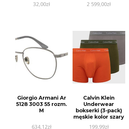
32,00
zł
2 599,00
zł
Giorgio Armani Ar
Calvin Klein
5128 3003 55 rozm.
Underwear
M
bokserki (3-pack)
męskie kolor szary
634,12
zł
199,99
zł