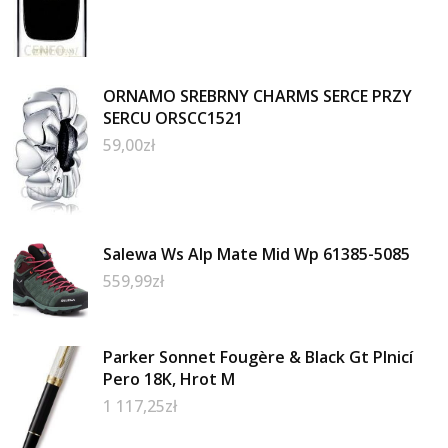
ORNAMO SREBRNY CHARMS SERCE PRZY
SERCU ORSCC1521
59,00
zł
Salewa Ws Alp Mate Mid Wp 61385-5085
559,99
zł
Parker Sonnet Fougère & Black Gt Plnicí
Pero 18K, Hrot M
1 117,25
zł