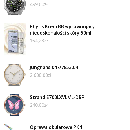
499,00
zł
Phyris Krem BB wyrównujący
niedoskonałości skóry 50ml
154,23
zł
Junghans 047/7853.04
2 600,00
zł
Strand S700LXVLML-DBP
240,00
zł
Oprawa okularowa PK4