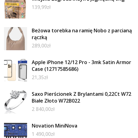
139,99
zł
Beżowa torebka na ramię Nobo z parcianą
rączką
289,00
zł
Apple iPhone 12/12 Pro - 3mk Satin Armor
Case (12717585686)
21,35
zł
Saxo Pierścionek Z Brylantami 0,22Ct W72
Białe Złoto W72B022
2 840,00
zł
Novation MiniNova
1 490,00
zł