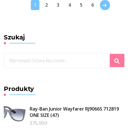
→
1
2
3
4
5
6
Szukaj
Szukasz
czegoś?
Produkty
Ray-Ban Junior Wayfarer RJ9066S 712819
ONE SIZE (47)
375,00
zł