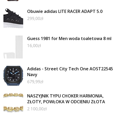
Obuwie adidas LITE RACER ADAPT 5.0
299,00
zł
Guess 1981 for Men woda toaletowa 8 ml
16,00
zł
Adidas - Street City Tech One AOST22545
Navy
679,99
zł
NASZYJNIK TYPU CHOKER HARMONIA,
ZŁOTY, POWŁOKA W ODCIENIU ZŁOTA
2 100,00
zł