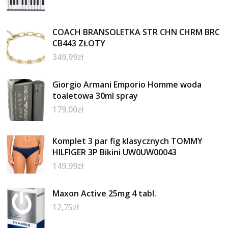
COACH BRANSOLETKA STR CHN CHRM BRC
CB443 ZŁOTY
349,99
zł
Giorgio Armani Emporio Homme woda
toaletowa 30ml spray
179,00
zł
Komplet 3 par fig klasycznych TOMMY
HILFIGER 3P Bikini UW0UW00043
149,99
zł
Maxon Active 25mg 4 tabl.
12,75
zł