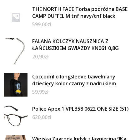
THE NORTH FACE Torba podróżna BASE
CAMP DUFFEL M tnf navy/tnf black
599,00
zł
FALANA KOLCZYK NAUSZNICA Z
ŁAŃCUSZKIEM GWIAZDY KN061 0,8G
20,90
zł
Coccodrillo longsleeve bawełniany
dziecięcy kolor czarny z nadrukiem
59,99
zł
Police Apex 1 VPLB58 0622 ONE SIZE (51)
620,00
zł
Wiejska Zagroda Indyk z Jagnięciną 9Kg