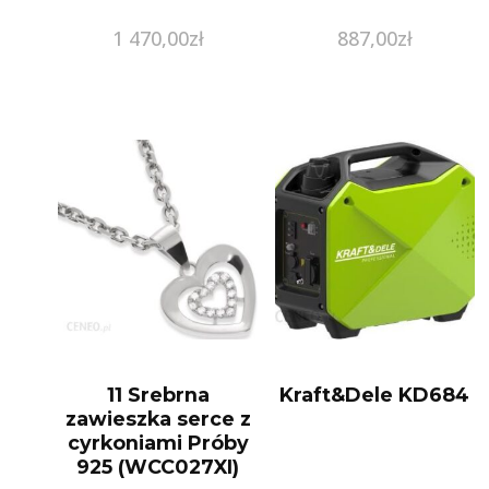
1 470,00
zł
887,00
zł
11 Srebrna
Kraft&Dele KD684
zawieszka serce z
cyrkoniami Próby
925 (WCC027XI)