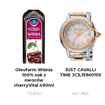
Oleofarm Wiśnia
JUST CAVALLI
100% sok z
TIME JC1L151M0105
owoców
cherryVital 490ml
15,67
zł
621,98
zł