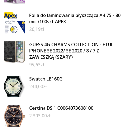
Folia do laminowania błyszcząca A4 75 - 80
mic /100szt APEX
26,19
zł
GUESS 4G CHARMS COLLECTION - ETUI
IPHONE SE 2022/ SE 2020 / 8 / 7 Z
ZAWIESZKĄ (SZARY)
95,63
zł
Swatch LB160G
234,00
zł
Certina DS 1 C0064073608100
2 303,00
zł