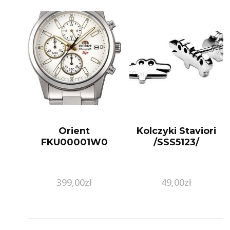
Orient
Kolczyki Staviori
FKU00001W0
/SSS5123/
399,00
zł
49,00
zł