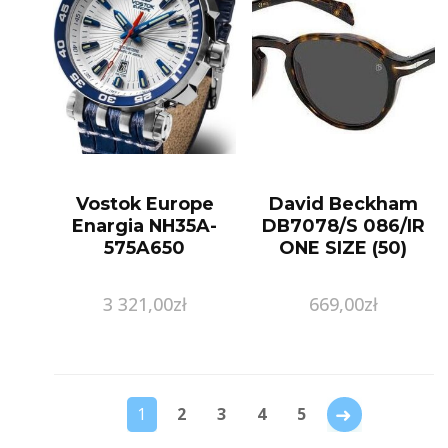
Vostok Europe
David Beckham
Enargia NH35A-
DB7078/S 086/IR
575A650
ONE SIZE (50)
3 321,00
zł
669,00
zł
→
1
2
3
4
5