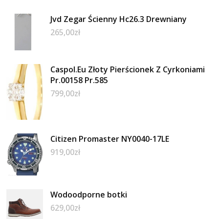
Jvd Zegar Ścienny Hc26.3 Drewniany
265,00
zł
Caspol.Eu Złoty Pierścionek Z Cyrkoniami
Pr.00158 Pr.585
799,00
zł
Citizen Promaster NY0040-17LE
919,00
zł
Wodoodporne botki
629,00
zł