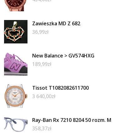
Zawieszka MD Z 682
36,99
zł
New Balance > GV574HXG
189,99
zł
Tissot T1082082611700
3 640,00
zł
Ray-Ban Rx 7210 8204 50 rozm. M
358,37
zł