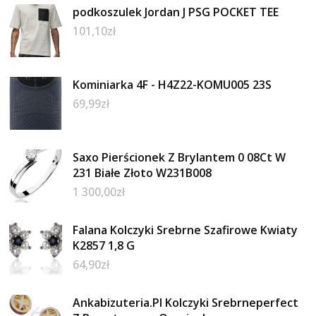
podkoszulek Jordan J PSG POCKET TEE
101,10
zł
Kominiarka 4F - H4Z22-KOMU005 23S
69,99
zł
Saxo Pierścionek Z Brylantem 0 08Ct W
231 Białe Złoto W231B008
1 300,00
zł
Falana Kolczyki Srebrne Szafirowe Kwiaty
K2857 1,8 G
64,90
zł
Ankabizuteria.Pl Kolczyki Srebrneperfect