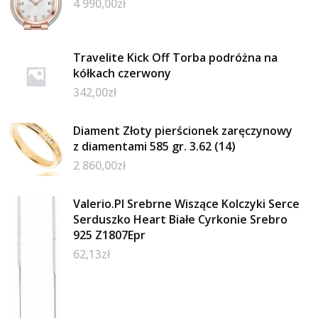
4 990,00
zł
Travelite Kick Off Torba podróżna na
kółkach czerwony
342,00
zł
Diament Złoty pierścionek zaręczynowy
z diamentami 585 gr. 3.62 (14)
2 860,00
zł
Valerio.Pl Srebrne Wiszące Kolczyki Serce
Serduszko Heart Białe Cyrkonie Srebro
925 Z1807Epr
62,13
zł