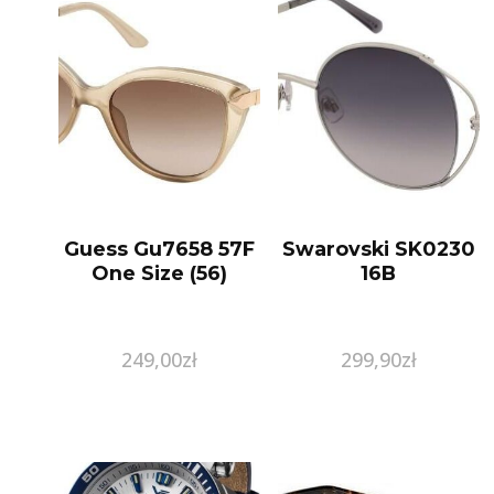
Guess Gu7658 57F
Swarovski SK0230
One Size (56)
16B
249,00
zł
299,90
zł