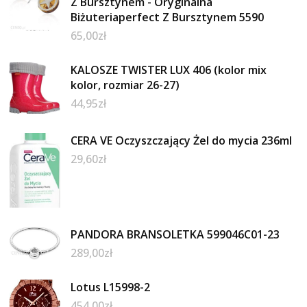
Z Bursztynem - Oryginalna
Biżuteriaperfect Z Bursztynem 5590
65,00
zł
KALOSZE TWISTER LUX 406 (kolor mix
kolor, rozmiar 26-27)
44,95
zł
CERA VE Oczyszczający Żel do mycia 236ml
29,60
zł
PANDORA BRANSOLETKA 599046C01-23
289,00
zł
Lotus L15998-2
454,00
zł