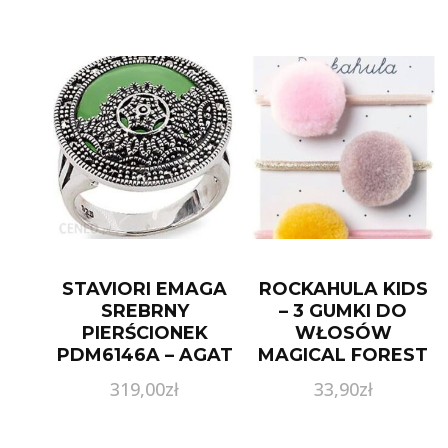
STAVIORI EMAGA
ROCKAHULA KIDS
SREBRNY
– 3 GUMKI DO
PIERŚCIONEK
WŁOSÓW
PDM6146A – AGAT
MAGICAL FOREST
POM POM
319,00
zł
33,90
zł