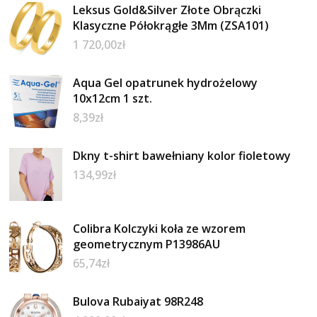
Leksus Gold&Silver Złote Obrączki
Klasyczne Półokrągłe 3Mm (ZSA101)
1 720,00
zł
Aqua Gel opatrunek hydrożelowy
10x12cm 1 szt.
8,39
zł
Dkny t-shirt bawełniany kolor fioletowy
134,99
zł
Colibra Kolczyki koła ze wzorem
geometrycznym P13986AU
65,74
zł
Bulova Rubaiyat 98R248