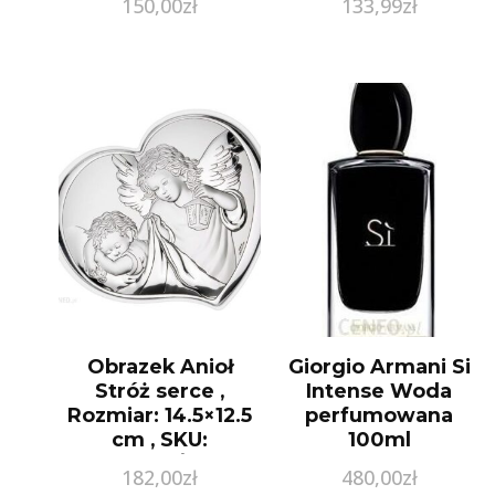
150,00
zł
133,99
zł
Obrazek Anioł
Giorgio Armani Si
Stróż serce ,
Intense Woda
Rozmiar: 14.5×12.5
perfumowana
cm , SKU:
100ml
VL81258/3LBI
182,00
zł
480,00
zł