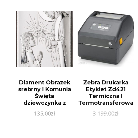
Diament Obrazek
Zebra Drukarka
srebrny I Komunia
Etykiet Zd421
Święta
Termiczna I
dziewczynka z
Termotransferowa
Jezusem JAP7613L
203 Dpi Do 104
135,00
zł
3 199,00
zł
Mm Pc, Mac Usb,
Wifi, Bluetooth