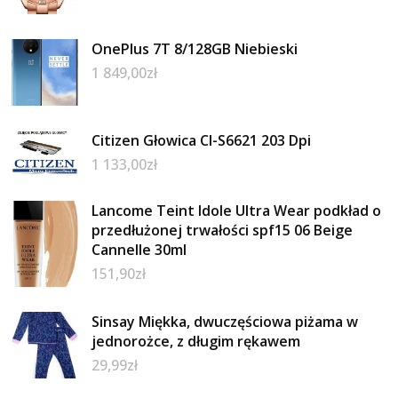
OnePlus 7T 8/128GB Niebieski
1 849,00
zł
Citizen Głowica Cl-S6621 203 Dpi
1 133,00
zł
Lancome Teint Idole Ultra Wear podkład o
przedłużonej trwałości spf15 06 Beige
Cannelle 30ml
151,90
zł
Sinsay Miękka, dwuczęściowa piżama w
jednorożce, z długim rękawem
29,99
zł