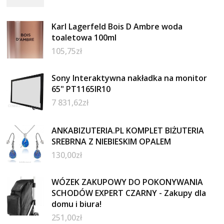
Karl Lagerfeld Bois D Ambre woda
toaletowa 100ml
105,75
zł
Sony Interaktywna nakładka na monitor
65" PT1165IR10
7 831,62
zł
ANKABIZUTERIA.PL KOMPLET BIŻUTERIA
SREBRNA Z NIEBIESKIM OPALEM
130,00
zł
WÓZEK ZAKUPOWY DO POKONYWANIA
SCHODÓW EXPERT CZARNY - Zakupy dla
domu i biura!
251,00
zł