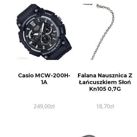
Casio MCW-200H-
Falana Nausznica Z
1A
Łańcuszkiem Słoń
Kn105 0,7G
249,00
zł
18,70
zł