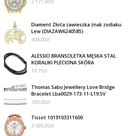
2 171,00
zł
Diament Złota zawieszka znak zodiaku
Lew (DIAZAW6240585)
409,00
zł
ALESSIO BRANSOLETKA MĘSKA STAL
KORALIKI PLECIONA SKÓRA
19,70
zł
Thomas Sabo Jewellery Love Bridge
Bracelet Lba0029-173-11-L19.5V
380,00
zł
Tissot 1019103311600
2 430,00
zł