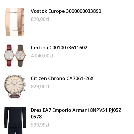
Vostok Europe 3000000033890
820,00
zł
Certina C0010073611602
4 040,00
zł
Citizen Chrono CA7061-26X
829,00
zł
Dres EA7 Emporio Armani 8NPV51 PJ05Z
0578
599,99
zł