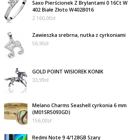
Saxo Pierścionek Z Brylantami 0 16Ct W
402 Białe Złoto W402B016
2 160,00
zł
Zawieszka srebrna, nutka z cyrkoniami
56,90
zł
GOLD POINT WISIOREK KONIK
33,99
zł
Melano Charms Seashell cyrkonia 6 mm
(M01SR5093GD)
156,00
zł
Redmi Note 9 4/128GB Szary