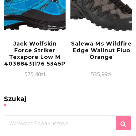
Jack Wolfskin
Salewa Ms Wildfire
Force Striker
Edge Wallnut Fluo
Texapore Low M
Orange
40388431176 5345P
575,40
zł
535,99
zł
Szukaj
Szukasz
czegoś?