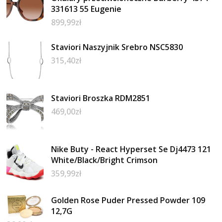
331613 55 Eugenie
899,99
zł
Staviori Naszyjnik Srebro NSC5830
315,40
zł
Staviori Broszka RDM2851
469,00
zł
Nike Buty - React Hyperset Se Dj4473 121
White/Black/Bright Crimson
359,99
zł
Golden Rose Puder Pressed Powder 109
12,7G