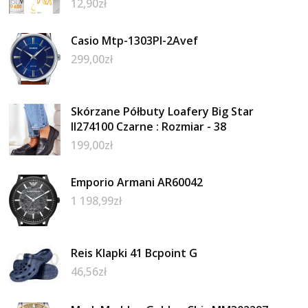
12,90
zł
Casio Mtp-1303Pl-2Avef
299,00
zł
Skórzane Półbuty Loafery Big Star
II274100 Czarne : Rozmiar - 38
199,00
zł
Emporio Armani AR60042
1 198,99
zł
Reis Klapki 41 Bcpoint G
46,56
zł