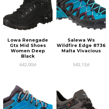
Lowa Renegade
Salewa Ws
Gtx Mid Shoes
Wildfire Edge 8736
Women Deep
Malta Vivacious
Black
642,00
zł
543,13
zł