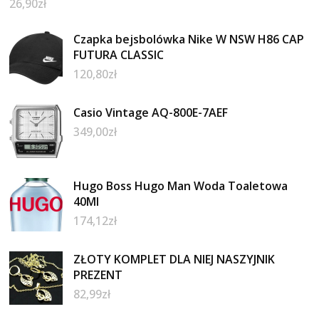
26,90
zł
Czapka bejsbolówka Nike W NSW H86 CAP
FUTURA CLASSIC
120,80
zł
Casio Vintage AQ-800E-7AEF
349,00
zł
Hugo Boss Hugo Man Woda Toaletowa
40Ml
174,12
zł
ZŁOTY KOMPLET DLA NIEJ NASZYJNIK
PREZENT
82,99
zł