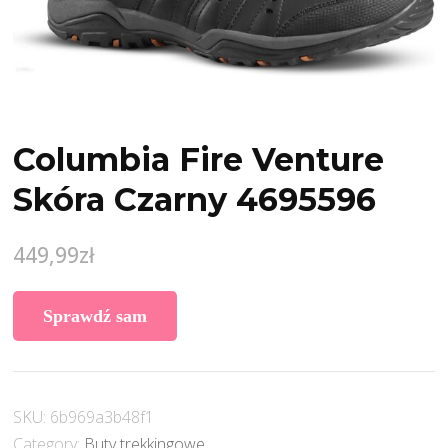
Columbia Fire Venture
Skóra Czarny 4695596
449,99
zł
Sprawdź sam
SKU:
6b969a3b48f1
Category:
Buty trekkingowe