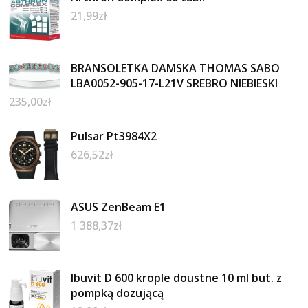
21,99
zł
BRANSOLETKA DAMSKA THOMAS SABO
LBA0052-905-17-L21V SREBRO NIEBIESKI
235,00
zł
Pulsar Pt3984X2
626,52
zł
ASUS ZenBeam E1
1 388,37
zł
Ibuvit D 600 krople doustne 10 ml but. z
pompką dozującą