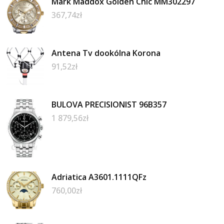
Mark Maddox Golden Chic MM302297
367,74
zł
Antena Tv dookólna Korona
91,52
zł
BULOVA PRECISIONIST 96B357
1 879,56
zł
Adriatica A3601.1111QFz
760,00
zł