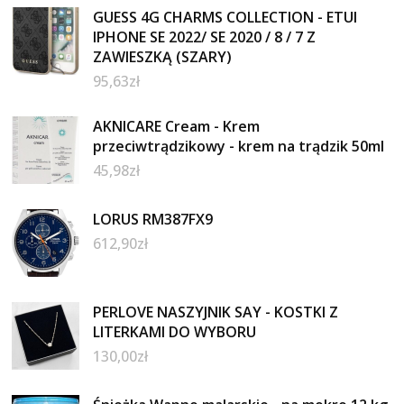
GUESS 4G CHARMS COLLECTION - ETUI
IPHONE SE 2022/ SE 2020 / 8 / 7 Z
ZAWIESZKĄ (SZARY)
95,63
zł
AKNICARE Cream - Krem
przeciwtrądzikowy - krem na trądzik 50ml
45,98
zł
LORUS RM387FX9
612,90
zł
PERLOVE NASZYJNIK SAY - KOSTKI Z
LITERKAMI DO WYBORU
130,00
zł