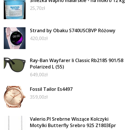
Śnieżka Wapno malarskie - na mokro 12 kg
25,70
zł
Strand by Obaku S740USCBVP Różowy
420,00
zł
Ray-Ban Wayfarer Ii Classic Rb2185 901/58
Polarized L (55)
649,00
zł
Fossil Tailor Es4497
359,00
zł
Valerio.Pl Srebrne Wiszące Kolczyki
Motylki Butterfly Srebro 925 Z1803Epr