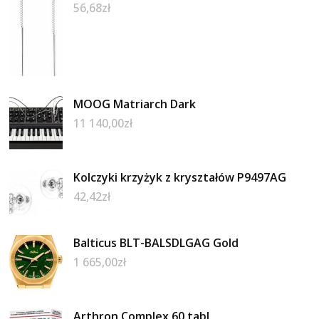
56,68
zł
MOOG Matriarch Dark
11 140,00
zł
Kolczyki krzyżyk z kryształów P9497AG
42,42
zł
Balticus BLT-BALSDLGAG Gold
1 665,00
zł
Arthron Complex 60 tabl.