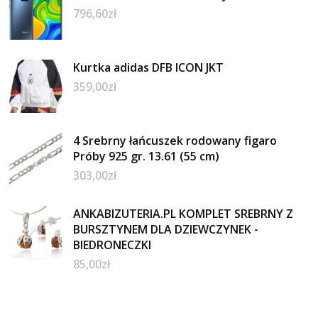
796,60
zł
Kurtka adidas DFB ICON JKT
359,00
zł
4 Srebrny łańcuszek rodowany figaro
Próby 925 gr. 13.61 (55 cm)
303,00
zł
ANKABIZUTERIA.PL KOMPLET SREBRNY Z
BURSZTYNEM DLA DZIEWCZYNEK -
BIEDRONECZKI
85,00
zł