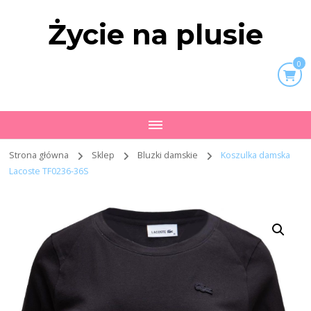
Życie na plusie
0
Strona główna
Sklep
Bluzki damskie
Koszulka damska
Lacoste TF0236-36S