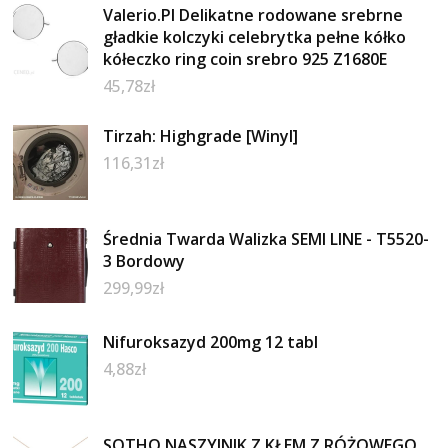
Valerio.Pl Delikatne rodowane srebrne
gładkie kolczyki celebrytka pełne kółko
kółeczko ring coin srebro 925 Z1680E
45,78
zł
Tirzah: Highgrade [Winyl]
116,31
zł
Średnia Twarda Walizka SEMI LINE - T5520-
3 Bordowy
299,99
zł
Nifuroksazyd 200mg 12 tabl
4,88
zł
SOTHO NASZYJNIK Z KŁEM Z RÓŻOWEGO