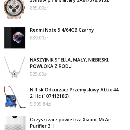
Swiss Alpine Military SAM7078.9152
865,00
zł
Redmi Note 5 4/64GB Czarny
639,00
zł
NASZYJNIK STELLA, MAŁY, NIEBIESKI,
POWŁOKA Z RODU
525,00
zł
Nilfisk Odkurzacz Przemysłowy Attix 44-
2H Ic (107412186)
5 995,84
zł
Oczyszczacz powietrza Xiaomi Mi Air
Purifier 3H