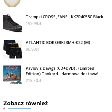
Trampki CROSS JEANS - KK2R4058C Black
199,99
zł
ATLANTIC BOKSERKI 3MH-022 (M)
96,90
zł
Pavlov`s Dawgs (CD+DVD) , (Limited
Edition) Tankard - darmowa dostawa!
215,50
zł
Zobacz również