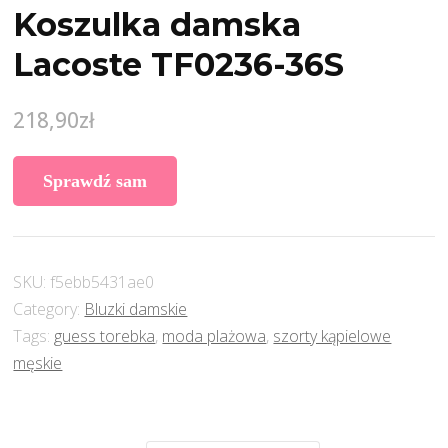
Koszulka damska
Lacoste TF0236-36S
218,90
zł
Sprawdź sam
SKU:
f5ebb5431ae0
Category:
Bluzki damskie
Tags:
guess torebka
,
moda plażowa
,
szorty kąpielowe
męskie