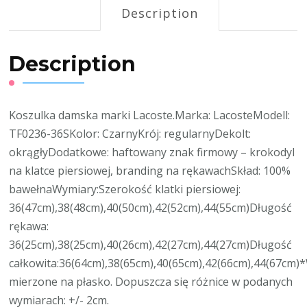
Description
Description
Koszulka damska marki Lacoste.Marka: LacosteModell:
TF0236-36SKolor: CzarnyKrój: regularnyDekolt:
okrągłyDodatkowe: haftowany znak firmowy – krokodyl
na klatce piersiowej, branding na rękawachSkład: 100%
bawełnaWymiary:Szerokość klatki piersiowej:
36(47cm),38(48cm),40(50cm),42(52cm),44(55cm)Długość
rękawa:
36(25cm),38(25cm),40(26cm),42(27cm),44(27cm)Długość
całkowita:36(64cm),38(65cm),40(65cm),42(66cm),44(67cm)
mierzone na płasko. Dopuszcza się różnice w podanych
wymiarach: +/- 2cm.