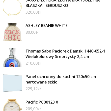
BLASZKA I SERDUSZKO
320,00
zł
ASHLEY BEANIE WHITE
80,00
zł
Thomas Sabo Paciorek Damski 1440-052-1
Wielokolorowy Srebrzysty 2,4 cm
210,00
zł
Panel ochronny do kuchni 120x50 cm
hartowane szkło
229,12
zł
Pacific PC00123 X
209,00
zł