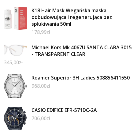
K18 Hair Mask Wegańska maska
odbudowująca i regenerująca bez
spłukiwania 50ml
178,99
zł
Michael Kors Mk 4067U SANTA CLARA 3015
- TRANSPARENT CLEAR
345,00
zł
Roamer Superior 3H Ladies 508856411550
968,00
zł
CASIO EDIFICE EFR-571DC-2A
706,00
zł