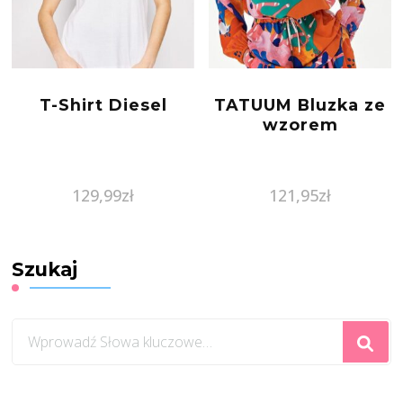
T-Shirt Diesel
TATUUM Bluzka ze
wzorem
129,99
zł
121,95
zł
Szukaj
Szukasz
czegoś?