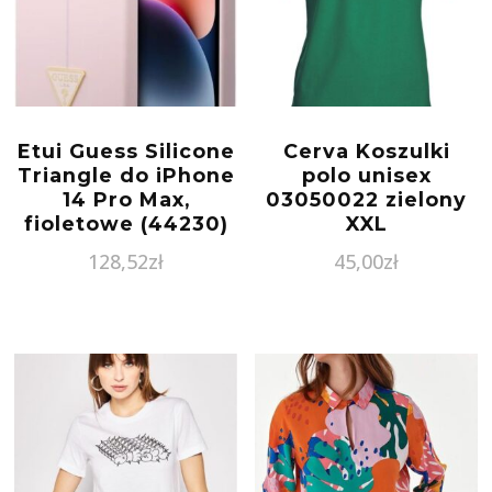
Etui Guess Silicone
Cerva Koszulki
Triangle do iPhone
polo unisex
14 Pro Max,
03050022 zielony
fioletowe (44230)
XXL
128,52
zł
45,00
zł