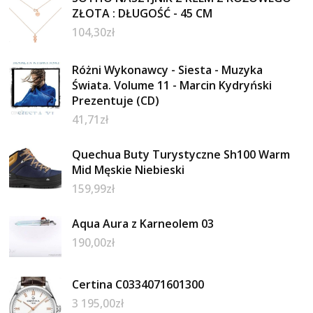
ZŁOTA : DŁUGOŚĆ - 45 CM
104,30
zł
Różni Wykonawcy - Siesta - Muzyka
Świata. Volume 11 - Marcin Kydryński
Prezentuje (CD)
41,71
zł
Quechua Buty Turystyczne Sh100 Warm
Mid Męskie Niebieski
159,99
zł
Aqua Aura z Karneolem 03
190,00
zł
Certina C0334071601300
3 195,00
zł