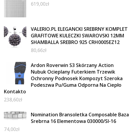
619,00
zł
VALERIO.PL ELEGANCKI SREBRNY KOMPLET
GRAFITOWE KULECZKI SWAROVSKI 12MM
SHAMBALLA SREBRO 925 CRH0005EZ12
80,66
zł
Ardon Roverwin S3 Skórzany Action
Nubuk Ocieplany Futerkiem Trzewik
Ochronny Podnosek Kompozyt Szeroka
Podeszwa Pu/Guma Odporna Na Ciepło
Kontakto
238,60
zł
Nomination Bransoletka Composable Baza
Srebrna 16 Elementowa 030000/SI-16
74,00
zł