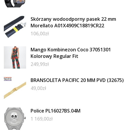
Skórzany wodoodporny pasek 22 mm
Morellato A01X4909C18819CR22
106,00
zł
Mango Kombinezon Coco 37051301
Kolorowy Regular Fit
249,99
zł
BRANSOLETA PACIFIC 20 MM PVD (32675)
49,00
zł
Police PL16027BS.04M
1 169,00
zł