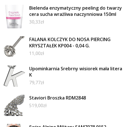
Bielenda enzymatyczny peeling do twarzy
cera sucha wrażliwa naczynniowa 150ml
30,33
zł
FALANA KOLCZYK DO NOSA PIERCING
KRYSZTAŁEK KP004 - 0,04 G.
11,00
zł
Upominkarnia Srebrny wisiorek mała litera
K
79,77
zł
Staviori Broszka RDM2848
519,00
zł