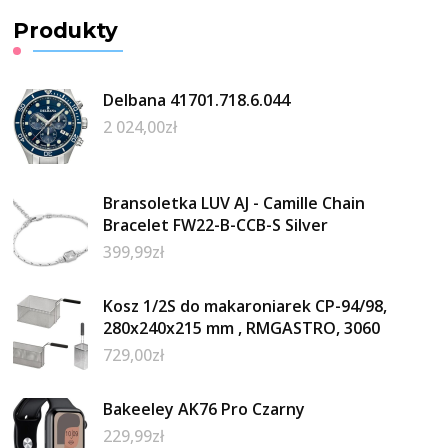
Produkty
Delbana 41701.718.6.044
2 024,00
zł
Bransoletka LUV AJ - Camille Chain
Bracelet FW22-B-CCB-S Silver
399,99
zł
Kosz 1/2S do makaroniarek CP-94/98,
280x240x215 mm , RMGASTRO, 3060
729,00
zł
Bakeeley AK76 Pro Czarny
229,99
zł