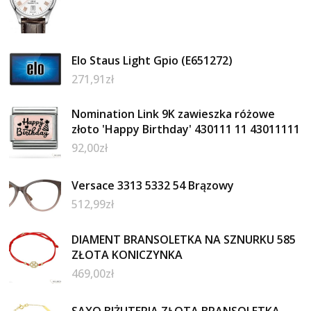
Elo Staus Light Gpio (E651272)
271,91
zł
Nomination Link 9K zawieszka różowe
złoto 'Happy Birthday' 430111 11 43011111
92,00
zł
Versace 3313 5332 54 Brązowy
512,99
zł
DIAMENT BRANSOLETKA NA SZNURKU 585
ZŁOTA KONICZYNKA
469,00
zł
SAXO BIŻUTERIA ZŁOTA BRANSOLETKA