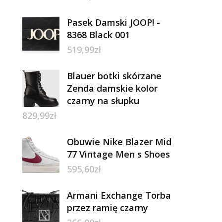
Pasek Damski JOOP! -
8368 Black 001
519,99
zł
Blauer botki skórzane
Zenda damskie kolor
czarny na słupku
829,99
zł
Obuwie Nike Blazer Mid
77 Vintage Men s Shoes
595,60
zł
Armani Exchange Torba
przez ramię czarny