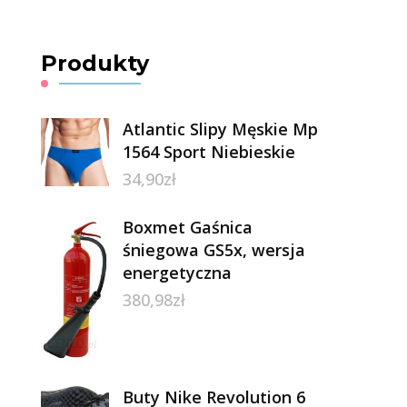
Produkty
Atlantic Slipy Męskie Mp
1564 Sport Niebieskie
34,90
zł
Boxmet Gaśnica
śniegowa GS5x, wersja
energetyczna
380,98
zł
Buty Nike Revolution 6