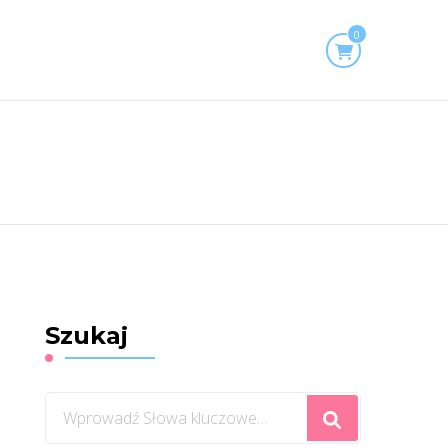
0
Szukaj
Szukasz
czegoś?