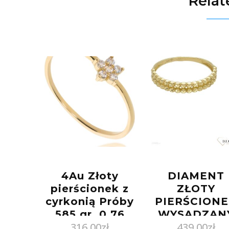
Relat
4Au Złoty
DIAMENT
pierścionek z
ZŁOTY
cyrkonią Próby
PIERŚCION
585 gr. 0.76
WYSADZAN
316,00
zł
439,00
zł
(11)
ZŁOTYMI