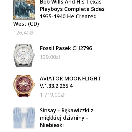
Bob Wills And His Texas
Playboys Complete Sides
1935-1940 He Created
West (CD)
126,40
zł
Fossil Pasek CH2796
139,00
zł
AVIATOR MOONFLIGHT
V.1.33.2.265.4
1 719,00
zł
Sinsay - Rękawiczki z
miękkiej dzianiny -
Niebieski