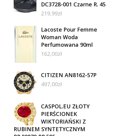
DC3728-001 Czarne R. 45
219,99
zł
Lacoste Pour Femme
Woman Woda
Perfumowana 90ml
162,00
zł
CITIZEN AN8162-57P
497,00
zł
CASPOL.EU ZŁOTY
PIERŚCIONEK
WIKTORIAŃSKI Z
RUBINEM SYNTETYCZNYM