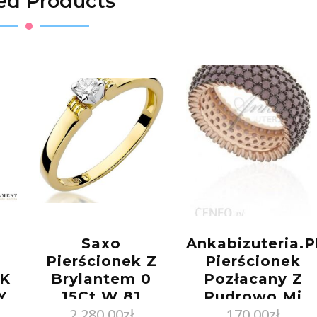
ed Products
Saxo
Ankabizuteria.P
Pierścionek Z
Pierścionek
EK
Brylantem 0
Pozłacany Z
Y
15Ct W 81
Pudrowo Mi
2 280,00
zł
170,00
zł
Złoty W81Z015
Cyrkoniami