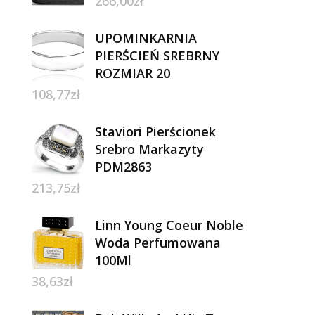
266,00
zł
UPOMINKARNIA
PIERŚCIEŃ SREBRNY
ROZMIAR 20
108,77
zł
Staviori Pierścionek
Srebro Markazyty
PDM2863
213,75
zł
Linn Young Coeur Noble
Woda Perfumowana
100Ml
38,63
zł