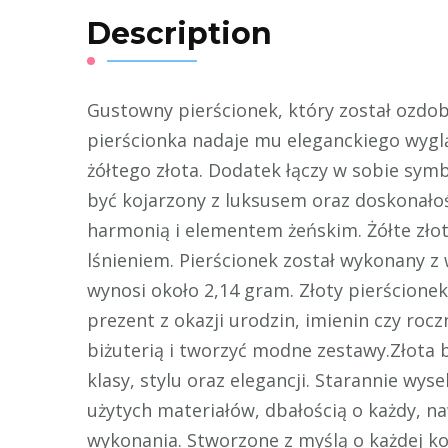
Description
Gustowny pierścionek, który został ozdo
pierścionka nadaje mu eleganckiego wyglą
żółtego złota. Dodatek łączy w sobie symb
być kojarzony z luksusem oraz doskonałoś
harmonią i elementem żeńskim. Żółte złot
lśnieniem. Pierścionek został wykonany z 
wynosi około 2,14 gram. Złoty pierścionek
prezent z okazji urodzin, imienin czy rocz
biżuterią i tworzyć modne zestawy.Złota 
klasy, stylu oraz elegancji. Starannie wy
użytych materiałów, dbałością o każdy, n
wykonania. Stworzone z myślą o każdej ko