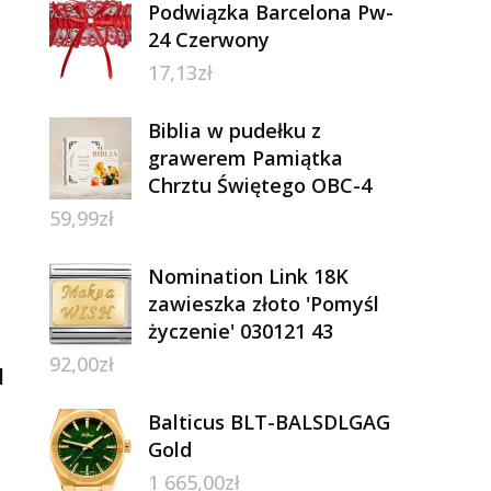
Podwiązka Barcelona Pw-
24 Czerwony
17,13
zł
Biblia w pudełku z
grawerem Pamiątka
Chrztu Świętego OBC-4
59,99
zł
Nomination Link 18K
zawieszka złoto 'Pomyśl
życzenie' 030121 43
92,00
zł
l
Balticus BLT-BALSDLGAG
Gold
1 665,00
zł