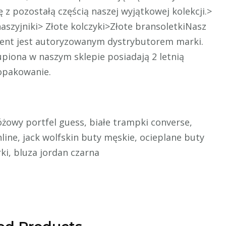
z pozostałą częścią naszej wyjątkowej kolekcji.>
aszyjniki> Złote kolczyki>Złote bransoletkiNasz
ament jest autoryzowanym dystrybutorem marki.
kupiona w naszym sklepie posiadają 2 letnią
opakowanie.
 różowy portfel guess, białe trampki converse,
ine, jack wolfskin buty męskie, ocieplane buty
ki, bluza jordan czarna