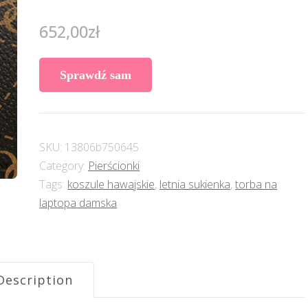
652,00
zł
Sprawdź sam
SKU:
13806b750645
Category:
Pierścionki
Tags:
koszule hawajskie
,
letnia sukienka
,
torba na
laptopa damska
Description