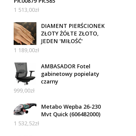
PR.00879 PR.585
1 513,00
zł
DIAMENT PIERŚCIONEK
ZŁOTY ŻÓŁTE ZŁOTO,
JEDEN 'MIŁOŚĆ'
1 189,00
zł
AMBASADOR Fotel
gabinetowy popielaty
czarny
999,00
zł
Metabo Wepba 26-230
Mvt Quick (606482000)
1 532,52
zł