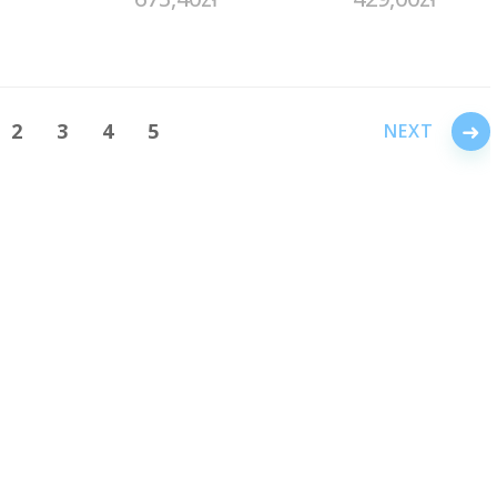
→
2
3
4
5