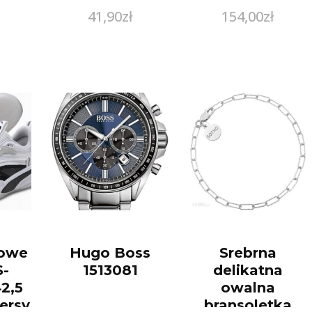
41,90
zł
154,00
zł
towe
Hugo Boss
Srebrna
-
1513081
delikatna
2,5
owalna
ersy
bransoletka