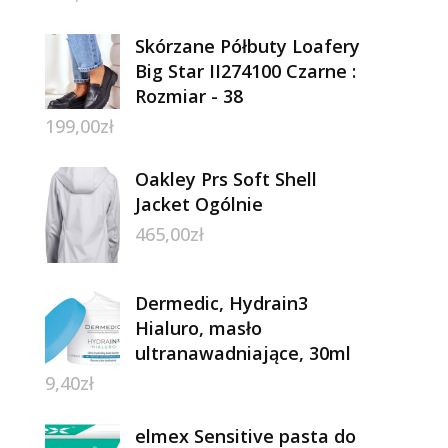
Skórzane Półbuty Loafery
Big Star II274100 Czarne :
Rozmiar - 38
199,00
zł
Oakley Prs Soft Shell
Jacket Ogólnie
465,00
zł
Dermedic, Hydrain3
Hialuro, masło
ultranawadniające, 30ml
9,40
zł
elmex Sensitive pasta do