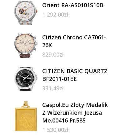
Orient RA-AS0101S10B
1 292,00
zł
Citizen Chrono CA7061-
26X
829,00
zł
CITIZEN BASIC QUARTZ
BF2011-01EE
331,49
zł
Caspol.Eu Złoty Medalik
Z Wizerunkiem Jezusa
ne
Me.00416 Pr.585
1 530,00
zł