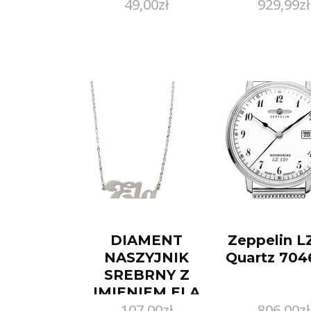
49,00
zł
929,99
zł
DIAMENT
Zeppelin L
NASZYJNIK
Quartz 704
SREBRNY Z
IMIENIEM ELA
107,00
zł
806,00
zł