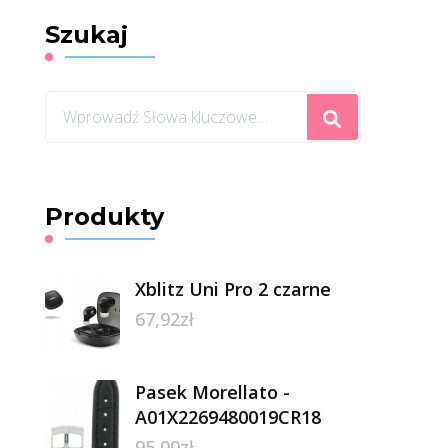
Szukaj
Szukasz
czegoś?
Produkty
Xblitz Uni Pro 2 czarne
67,92
zł
Pasek Morellato -
A01X2269480019CR18
95,00
zł