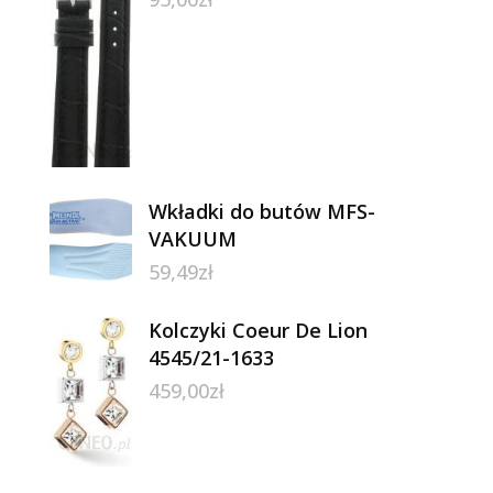
Wkładki do butów MFS-
VAKUUM
59,49
zł
Kolczyki Coeur De Lion
4545/21-1633
459,00
zł