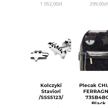
1 052,00
zł
299,00
zł
Kolczyki
Plecak CH
Staviori
FERRAGNI
/SSS5123/
73SB4B
Black