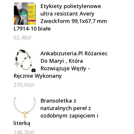
Etykiety polietylenowe
ultra resistant Avery
Zweckform 99,1x67,7 mm
L7914-10 białe
62,48
zł
Ankabizuteria.Pl Różaniec
Do Maryi , Która
Rozwiązuje Węzły -
Ręcznie Wykonany
270,00
zł
Bransoletka z
naturalnych pereł z
ozdobnym zapięciem i
literką
146,30
zł