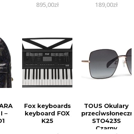
895,00
zł
189,00
zł
IARA
Fox keyboards
TOUS Okulary
 –
keyboard FOX
przeciwsłonecz
O1
K25
STO423S
Czarny