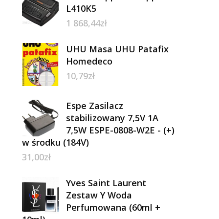
L410K5
1 868,44
zł
UHU Masa UHU Patafix
Homedeco
10,79
zł
Espe Zasilacz
stabilizowany 7,5V 1A
7,5W ESPE-0808-W2E - (+)
w środku (184V)
31,00
zł
Yves Saint Laurent
Zestaw Y Woda
Perfumowana (60ml +