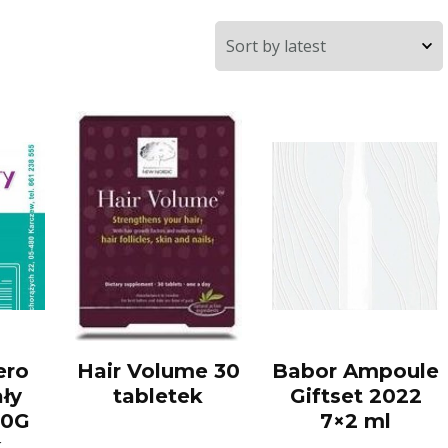
ero
Hair Volume 30
Babor Ampoule
ały
tabletek
Giftset 2022
80G
7×2 ml
k