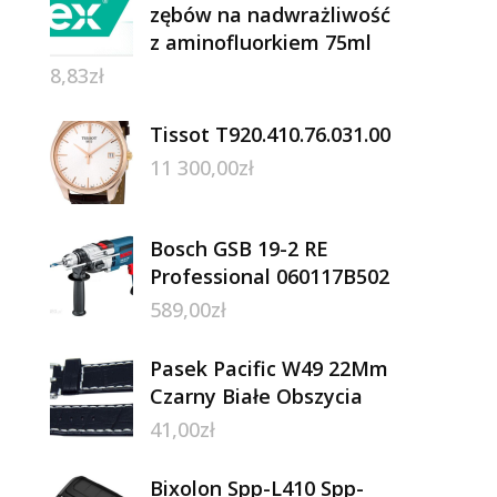
zębów na nadwrażliwość
z aminofluorkiem 75ml
8,83
zł
Tissot T920.410.76.031.00
11 300,00
zł
Bosch GSB 19-2 RE
Professional 060117B502
589,00
zł
Pasek Pacific W49 22Mm
Czarny Białe Obszycia
41,00
zł
Bixolon Spp-L410 Spp-