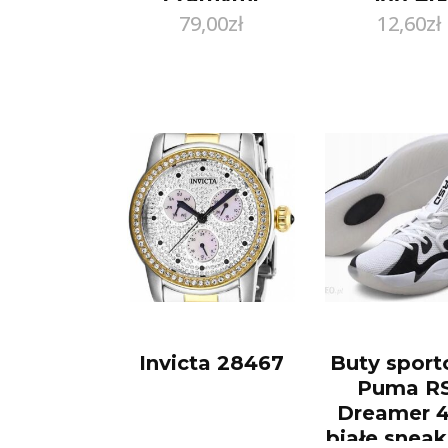
79,00
zł
12,60
zł
cyrkoniami
(AZZ000000312)
Invicta 28467
Buty spor
Puma RS
Dreamer 4
białe sneak