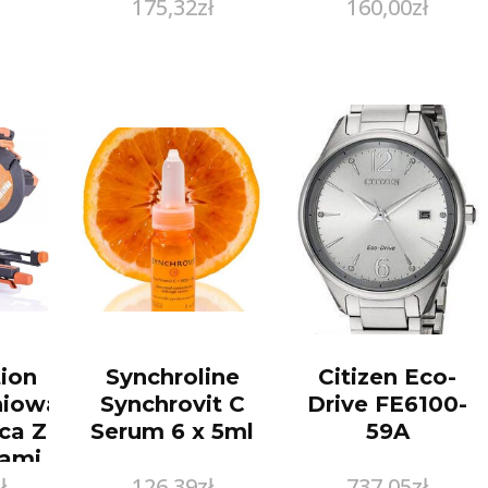
175,32
zł
160,00
zł
tion
Synchroline
Citizen Eco-
niowa
Synchrovit C
Drive FE6100-
ca Z
Serum 6 x 5ml
59A
ami
ł
126,39
zł
737,05
zł
Plus