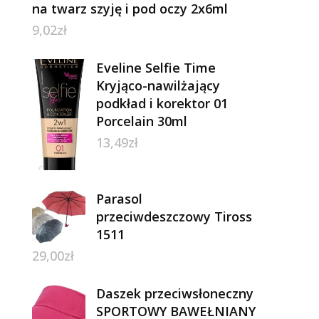
na twarz szyję i pod oczy 2x6ml
9,02
zł
Eveline Selfie Time
Kryjąco-nawilżający
podkład i korektor 01
Porcelain 30ml
13,49
zł
Parasol
przeciwdeszczowy Tiross
1511
29,00
zł
Daszek przeciwsłoneczny
SPORTOWY BAWEŁNIANY