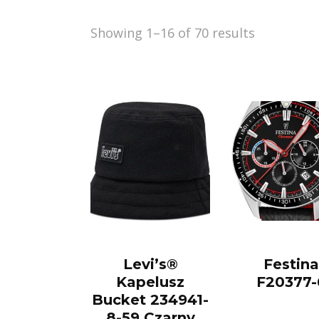
Showing 1–16 of 70 results
Levi’s®
Festina
Kapelusz
F20377-
Bucket 234941-
8-59 Czarny