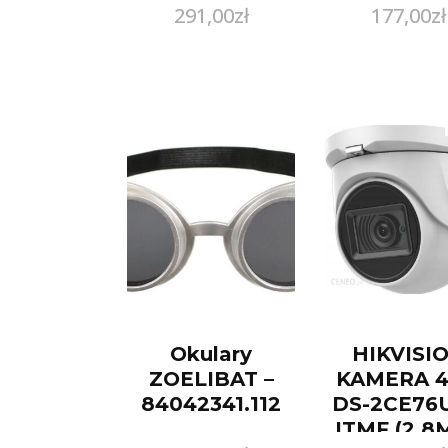
291,00
zł
177,00
zł
Camoufla
Podkła
Kryjący 
Spice Sa
30ml
Okulary
HIKVISI
ZOELIBAT –
KAMERA 
84042341.112
DS-2CE76U
ITMF (2.8