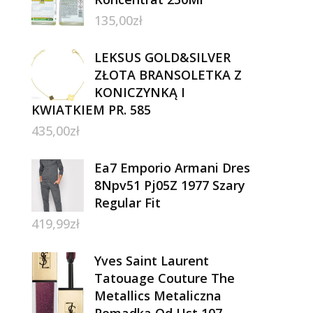
135,00
zł
LEKSUS GOLD&SILVER
ZŁOTA BRANSOLETKA Z
KONICZYNKĄ I
KWIATKIEM PR. 585
435,00
zł
Ea7 Emporio Armani Dres
8Npv51 Pj05Z 1977 Szary
Regular Fit
419,99
zł
Yves Saint Laurent
Tatouage Couture The
Metallics Metaliczna
Pomadka Od Ust 107