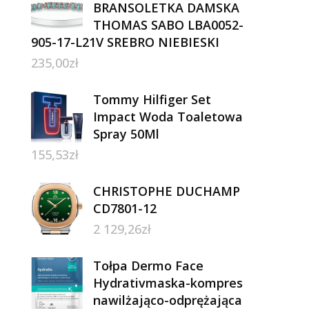
BRANSOLETKA DAMSKA
THOMAS SABO LBA0052-
905-17-L21V SREBRO NIEBIESKI
235,00
zł
Tommy Hilfiger Set
Impact Woda Toaletowa
Spray 50Ml
155,53
zł
CHRISTOPHE DUCHAMP
CD7801-12
2 129,26
zł
Tołpa Dermo Face
Hydrativmaska-kompres
nawilżająco-odprężająca