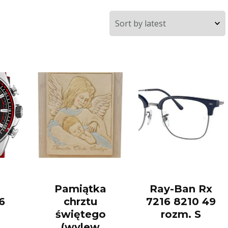
Pamiątka
Ray-Ban Rx
6
chrztu
7216 8210 49
świętego
rozm. S
(wylew