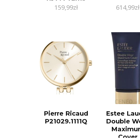
159,99
zł
614,99
zł
Pierre Ricaud
Estee Lau
P21029.1111Q
Double W
Maximu
Cover