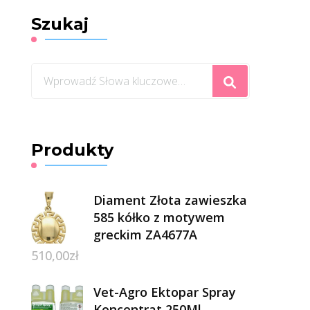
Szukaj
Szukasz
czegoś?
Produkty
Diament Złota zawieszka
585 kółko z motywem
greckim ZA4677A
510,00
zł
Vet-Agro Ektopar Spray
Koncentrat 250Ml