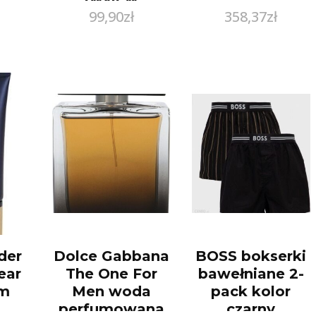
99,90
zł
358,37
zł
gipsowy na
drewnie)
der
Dolce Gabbana
BOSS bokserki
ear
The One For
bawełniane 2-
m
Men woda
pack kolor
perfumowana
czarny