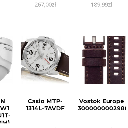
267,00
zł
189,99
zł
ge
100ml
d
4N2
nd
ON
Casio MTP-
Vostok Europe
4W1
1314L-7AVDF
300000000298
1T-
MM)