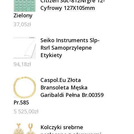
Citizen Sdc-812Nrgre 12-
Cyfrowy 127X105mm
Zielony
37,05
zł
Seiko Instruments Slp-
Rsrl Samoprzylepne
Etykiety
94,18
zł
Caspol.Eu Złota
Bransoleta Męska
Garibaldi Pełna Br.00359
Pr.585
5 525,00
zł
Kolczyki srebrne