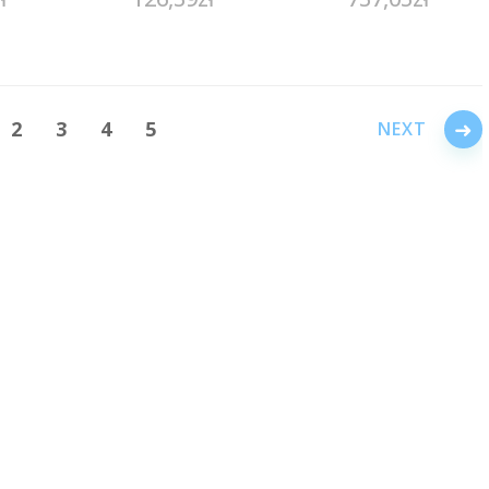
MSP
→
2
3
4
5