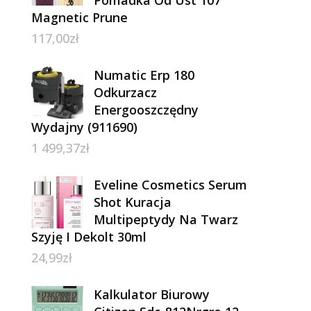
Magnetic Prune
117,00
zł
Numatic Erp 180
Odkurzacz
Energooszczędny
Wydajny (911690)
1 499,37
zł
Eveline Cosmetics Serum
Shot Kuracja
Multipeptydy Na Twarz
Szyję I Dekolt 30ml
24,99
zł
8
Kalkulator Biurowy