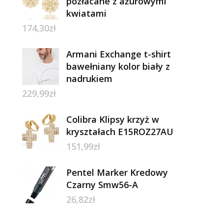
pozłacane z ażurowymi
kwiatami
174,30
zł
Armani Exchange t-shirt
bawełniany kolor biały z
nadrukiem
229,99
zł
Colibra Klipsy krzyż w
kryształach E15ROZ27AU
151,99
zł
Pentel Marker Kredowy
Czarny Smw56-A
26,82
zł