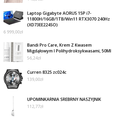
Laptop Gigabyte AORUS 15P i7-
11800H/16GB/1TB/Win11 RTX3070 240Hz
(XD73EE224SO)
6 999,00
zł
Bandi Pro Care, Krem Z Kwasem
Migdąłowym I Polihydroksykwasami, 50Ml
56,24
zł
Curren 8325 zc024c
139,00
zł
UPOMINKARNIA SREBRNY NASZYJNIK
112,77
zł