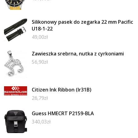
Silikonowy pasek do zegarka 22 mm Pacific
U18-1-22
49,00
zł
Zawieszka srebrna, nutka z cyrkoniami
56,90
zł
Citizen Ink Ribbon (Ir31B)
26,79
zł
Guess HMECRT P2159-BLA
340,03
zł