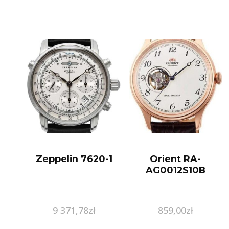
srebro 925 K2839
Zeppelin 7620-1
Orient RA-
AG0012S10B
9 371,78
zł
859,00
zł