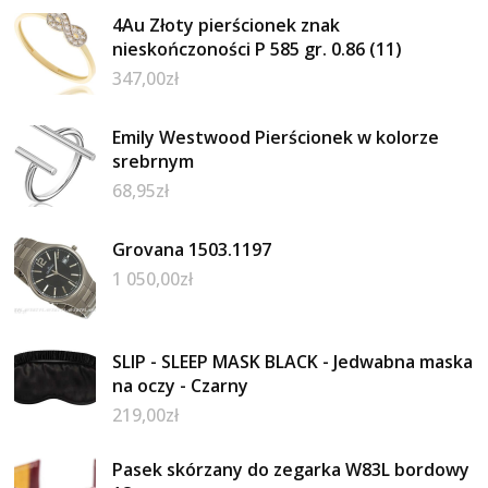
4Au Złoty pierścionek znak
nieskończoności P 585 gr. 0.86 (11)
347,00
zł
Emily Westwood Pierścionek w kolorze
srebrnym
68,95
zł
Grovana 1503.1197
1 050,00
zł
SLIP - SLEEP MASK BLACK - Jedwabna maska
na oczy - Czarny
219,00
zł
Pasek skórzany do zegarka W83L bordowy