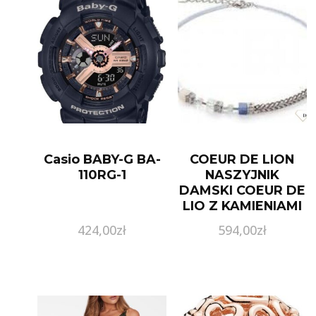
Casio BABY-G BA-
COEUR DE LION
110RG-1
NASZYJNIK
DAMSKI COEUR DE
LIO Z KAMIENIAMI
NATURALNYMI
424,00
zł
594,00
zł