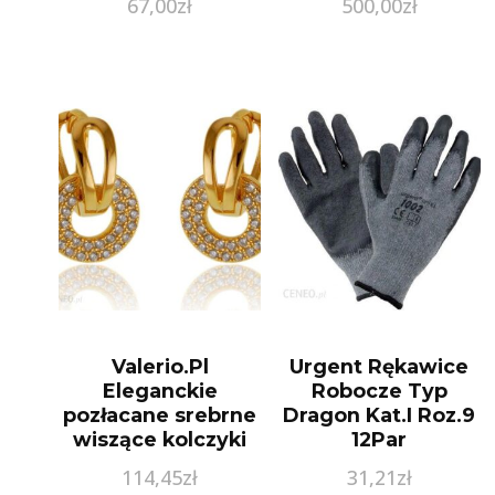
67,00
zł
500,00
zł
Valerio.Pl
Urgent Rękawice
Eleganckie
Robocze Typ
pozłacane srebrne
Dragon Kat.I Roz.9
wiszące kolczyki
12Par
kółka circle ring
114,45
zł
31,21
zł
białe cyrkonie