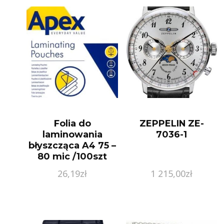
Folia do
ZEPPELIN ZE-
laminowania
7036-1
błyszcząca A4 75 –
80 mic /100szt
APEX
26,19
zł
1 215,00
zł