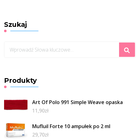
Szukaj
Szukasz
czegoś?
Produkty
Art Of Polo 991 Simple Weave opaska
11,90
zł
Mufluil Forte 10 ampułek po 2 ml
29,70
zł