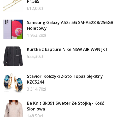
Pr.585
612,00
zł
Samsung Galaxy A52s 5G SM-A528 8/256GB
Fioletowy
1 953,29
zł
Kurtka z kapture Nike NSW AIR WVN JKT
525,30
zł
Staviori Kolczyki Złoto Topaz błękitny
KZC5244
3 314,70
zł
Be Knit Bk091 Sweter Ze Stójką - Kość
Słoniowa
148,50
zł