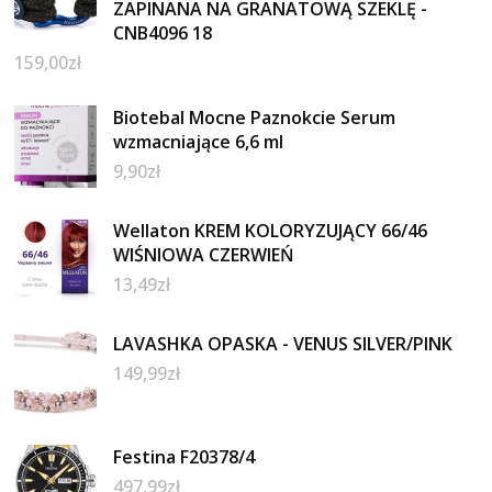
ZAPINANA NA GRANATOWĄ SZEKLĘ -
CNB4096 18
159,00
zł
Biotebal Mocne Paznokcie Serum
wzmacniające 6,6 ml
9,90
zł
Wellaton KREM KOLORYZUJĄCY 66/46
WIŚNIOWA CZERWIEŃ
13,49
zł
LAVASHKA OPASKA - VENUS SILVER/PINK
149,99
zł
Festina F20378/4
497,99
zł