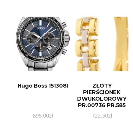
Hugo Boss 1513081
ZŁOTY
PIERŚCIONEK
DWUKOLOROWY
PR.00736 PR.585
895,00
zł
722,50
zł