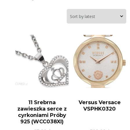
11 Srebrna
Versus Versace
zawieszka serce z
VSPHK0320
cyrkoniami Próby
925 (WCC038XI)