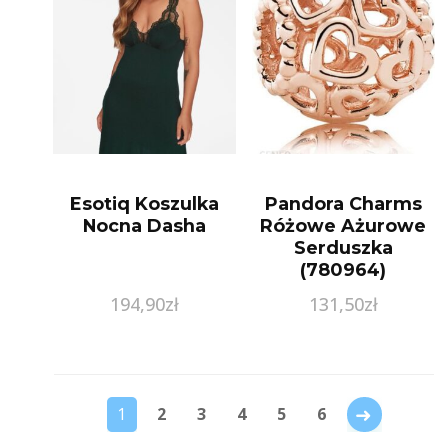
Esotiq Koszulka
Pandora Charms
Nocna Dasha
Różowe Ażurowe
Serduszka
(780964)
194,90
zł
131,50
zł
→
1
2
3
4
5
6