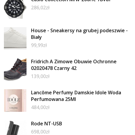
286,02
zł
House - Sneakersy na grubej podeszwie -
Biały
99,99
zł
Fridrich A Zimowe Obuwie Ochronne
02020478 Czarny 42
139,00
zł
Lancôme Perfumy Damskie Idole Woda
Perfumowana 25Ml
484,00
zł
Rode NT-USB
698,00
zł