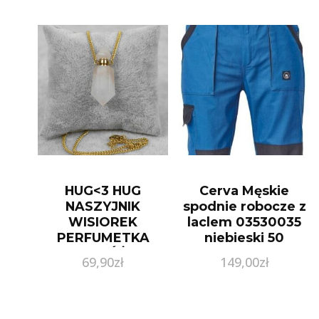
HUG<3 HUG
Cerva Męskie
NASZYJNIK
spodnie robocze z
WISIOREK
laclem 03530035
PERFUMETKA
niebieski 50
KWARC RÓŻOWY
69,90
zł
149,00
zł