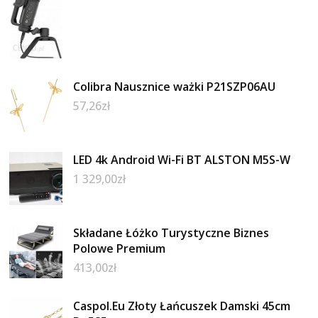
Colibra Nausznice ważki P21SZP06AU
57,26
zł
LED 4k Android Wi-Fi BT ALSTON M5S-W
1 329,00
zł
Składane Łóżko Turystyczne Biznes
Polowe Premium
413,00
zł
Caspol.Eu Złoty Łańcuszek Damski 45cm