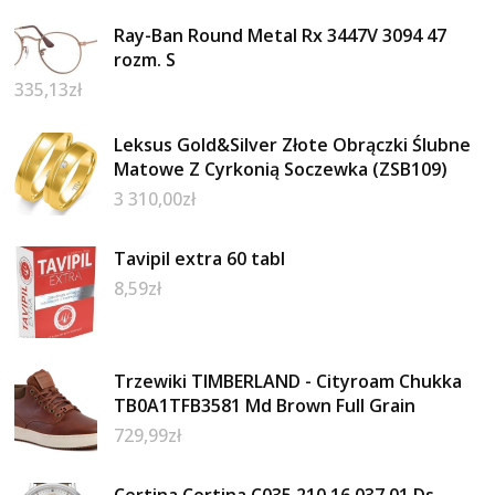
Ray-Ban Round Metal Rx 3447V 3094 47
rozm. S
335,13
zł
Leksus Gold&Silver Złote Obrączki Ślubne
Matowe Z Cyrkonią Soczewka (ZSB109)
3 310,00
zł
Tavipil extra 60 tabl
8,59
zł
Trzewiki TIMBERLAND - Cityroam Chukka
TB0A1TFB3581 Md Brown Full Grain
729,99
zł
Certina Certina C035.210.16.037.01 Ds