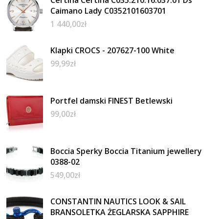
Caimano Lady C0352101603701
1 440,00
zł
Klapki CROCS - 207627-100 White
99,99
zł
Portfel damski FINEST Betlewski
99,00
zł
Boccia Sperky Boccia Titanium jewellery
0388-02
549,00
zł
CONSTANTIN NAUTICS LOOK & SAIL
BRANSOLETKA ŻEGLARSKA SAPPHIRE