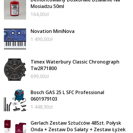
Mosiadzu 50ml
164,00
zł
Novation MiniNova
1 490,00
zł
Timex Waterbury Classic Chronograph
Tw2R71800
699,00
zł
Bosch GAS 25 L SFC Professional
0601979103
1 448,90
zł
Gerlach Zestaw Sztućców 48Szt. Połysk
Onda + Zestaw Do Sałaty + Zestaw Łyżek