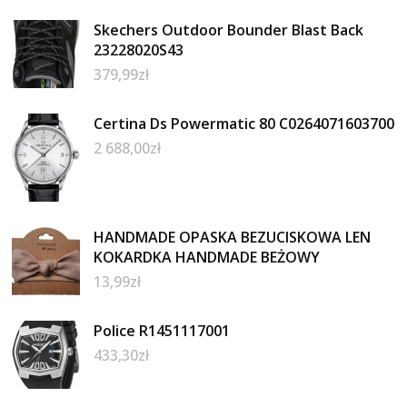
Skechers Outdoor Bounder Blast Back
23228020S43
379,99
zł
Certina Ds Powermatic 80 C0264071603700
2 688,00
zł
HANDMADE OPASKA BEZUCISKOWA LEN
KOKARDKA HANDMADE BEŻOWY
13,99
zł
Police R1451117001
433,30
zł