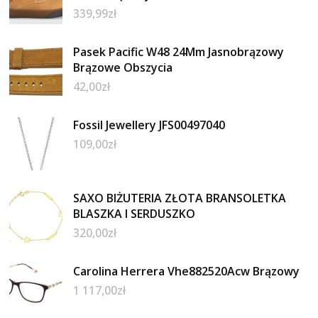
339,99
zł
Pasek Pacific W48 24Mm Jasnobrązowy
Brązowe Obszycia
42,00
zł
Fossil Jewellery JFS00497040
109,00
zł
SAXO BIŻUTERIA ZŁOTA BRANSOLETKA
BLASZKA I SERDUSZKO
320,00
zł
Carolina Herrera Vhe882520Acw Brązowy
1 117,00
zł