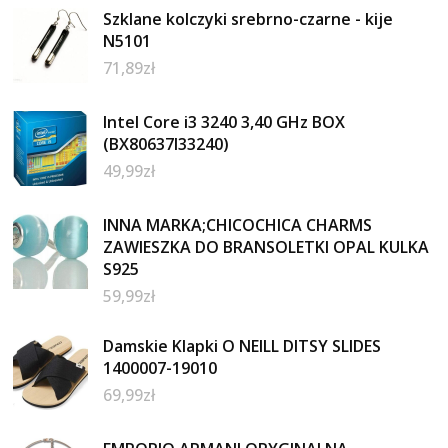
Szklane kolczyki srebrno-czarne - kije
N5101
71,89
zł
Intel Core i3 3240 3,40 GHz BOX
(BX80637I33240)
49,99
zł
INNA MARKA;CHICOCHICA CHARMS
ZAWIESZKA DO BRANSOLETKI OPAL KULKA
S925
59,99
zł
Damskie Klapki O NEILL DITSY SLIDES
1400007-19010
69,99
zł