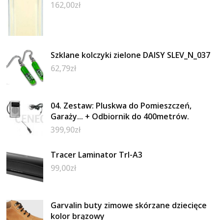
162,00
zł
Szklane kolczyki zielone DAISY SLEV_N_037
62,79
zł
04. Zestaw: Pluskwa do Pomieszczeń,
Garaży... + Odbiornik do 400metrów.
399,90
zł
Tracer Laminator Trl-A3
99,00
zł
Garvalin buty zimowe skórzane dziecięce
kolor brązowy