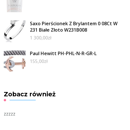
Saxo Pierścionek Z Brylantem 0 08Ct W
231 Białe Złoto W231B008
1 300,00
zł
Paul Hewitt PH-PHL-N-R-GR-L
155,00
zł
Zobacz również
zzzzz