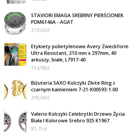
STAVIORI EMAGA SREBRNY PIERŚCIONEK
PDM6146A - AGAT
319,00
zł
Etykiety polietylenowe Avery Zweckform
Ultra Resistant, 210 mm x 297mm, 40
arkuszy, białe, L7917-40
154,98
zł
Biżuteria SAXO Kolczyki Złote Ring z
czarnym kamieniem 7-21-K00593-1.00
399,00
zł
Valerio Kolczyki Celebrytki Drzewo Życia
Biała I Kolorowe Srebro 925 K1967
81,75
zł