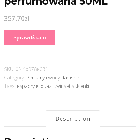
perfumowana 50ML
357,70
zł
Sprawdź sam
SKU:
0f44b978e031
Category:
Perfumy i wody damskie
Tags:
espadryle
,
quazi
,
twinset sukienki
Description