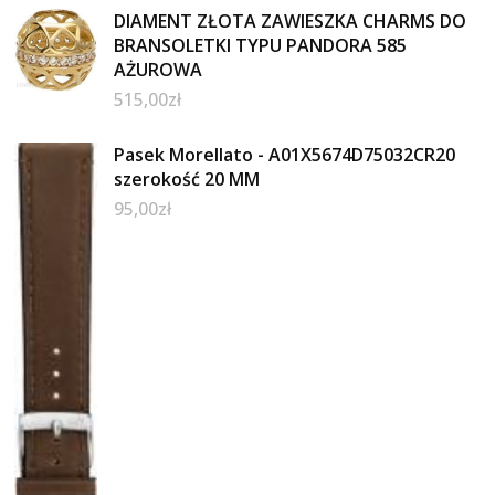
DIAMENT ZŁOTA ZAWIESZKA CHARMS DO
BRANSOLETKI TYPU PANDORA 585
AŻUROWA
515,00
zł
Pasek Morellato - A01X5674D75032CR20
szerokość 20 MM
95,00
zł