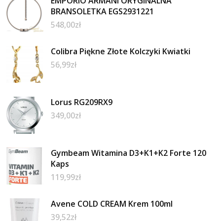
EMPORIO ARMANI ORYGINALNA
BRANSOLETKA EGS2931221
548,00
zł
Colibra Piękne Złote Kolczyki Kwiatki
56,99
zł
Lorus RG209RX9
349,00
zł
Gymbeam Witamina D3+K1+K2 Forte 120
Kaps
119,99
zł
Avene COLD CREAM Krem 100ml
39,52
zł