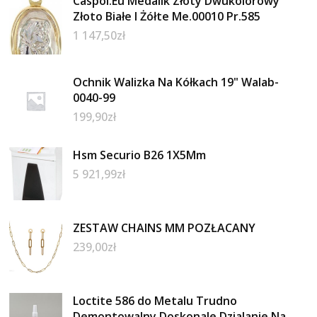
Caspol.Eu Medalik Złoty Dwukolorowy
Złoto Białe I Żółte Me.00010 Pr.585
1 147,50
zł
Ochnik Walizka Na Kółkach 19" Walab-
0040-99
199,90
zł
Hsm Securio B26 1X5Mm
5 921,99
zł
ZESTAW CHAINS MM POZŁACANY
239,00
zł
Loctite 586 do Metalu Trudno
Demontowalny Doskonale Dzialanie Na