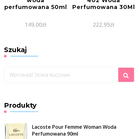
woda
402 Woda
perfumowana 50ml
Perfumowana 30Ml
149,00
zł
222,95
zł
Szukaj
Szukasz
czegoś?
Produkty
Lacoste Pour Femme Woman Woda
Perfumowana 90ml