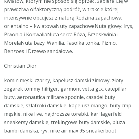
kwiatów, którym nie sposób się oprzeć, zabiera Cię w
prawdziwą olfaktoryczną podróż, w trakcie której
intensywnie obcujesz z naturą.Rodzina zapachowa;
orientalno – kwiatowaNuty zapachoweNuta głowy: Irys,
Piwonia i KonwaliaNuta serca:Róża, Brzoskwinia i
MorelaNuta bazy: Wanilia, Fasolka tonka, Piżmo,
Benzoes i Drzewo sandałowe.
Christian Dior
komin męski czarny, kapelusz damski zimowy, złoty
zegarek tommy hilfiger, garmont vetta gtx, catepillar
buty, aeronautica militare spodnie, casadei buty
damskie, szlafroki damskie, kapelusz mango, buty cmp
męskie, nike live, najdrozsze torebki, karl lagerfeld
sneakersy damskie, trekingowe buty damskie, bluza
bambi damska, ryv, nike air max 95 sneakerboot