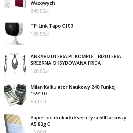
Wazowych
649,00
zł
TP-Link Tapo C100
109,99
zł
ANKABIZUTERIA.PL KOMPLET BIŻUTERIA
SREBRNA OKSYDOWANA FRIDA
120,00
zł
Milan Kalkulator Naukowy 240 Funkcji
159110
68,12
zł
Papier do drukarki ksero ryza 500 arkuszy
A5 80g C
13,60
zł