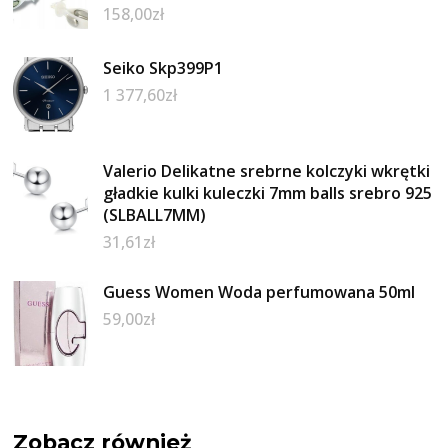
158,00
zł
Seiko Skp399P1
1 377,60
zł
Valerio Delikatne srebrne kolczyki wkrętki
gładkie kulki kuleczki 7mm balls srebro 925
(SLBALL7MM)
31,61
zł
Guess Women Woda perfumowana 50ml
59,00
zł
Zobacz również