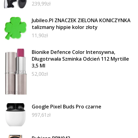
239,99
zł
Jubileo.Pl ZNACZEK ZIELONA KONICZYNKA
talizmany hippie kolor złoty
11,90
zł
Bionike Defence Color Intensywna,
Długotrwała Szminka Odcień 112 Myrtille
3,5 Ml
52,00
zł
Google Pixel Buds Pro czarne
997,61
zł