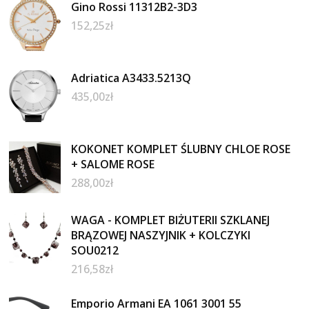
Gino Rossi 11312B2-3D3
152,25
zł
Adriatica A3433.5213Q
435,00
zł
KOKONET KOMPLET ŚLUBNY CHLOE ROSE
+ SALOME ROSE
288,00
zł
WAGA - KOMPLET BIŻUTERII SZKLANEJ
BRĄZOWEJ NASZYJNIK + KOLCZYKI
SOU0212
216,58
zł
Emporio Armani EA 1061 3001 55