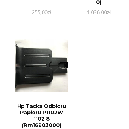
0)
255,00
zł
1 036,00
zł
Hp Tacka Odbioru
Papieru P1102W
1102 8
(Rm16903000)