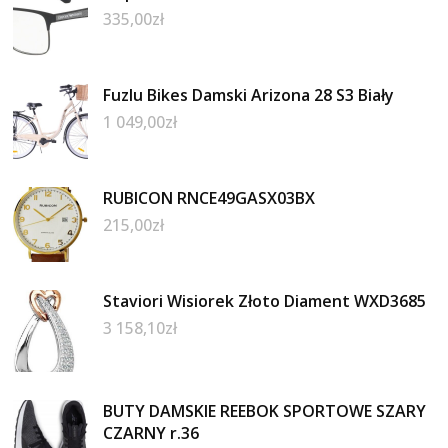
335,00
zł
Fuzlu Bikes Damski Arizona 28 S3 Biały
1 049,00
zł
RUBICON RNCE49GASX03BX
215,00
zł
Staviori Wisiorek Złoto Diament WXD3685
3 158,10
zł
BUTY DAMSKIE REEBOK SPORTOWE SZARY
CZARNY r.36