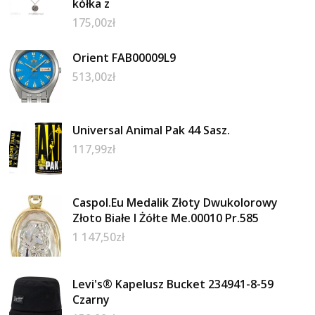
kółka z
175,00
zł
Orient FAB00009L9
513,00
zł
Universal Animal Pak 44 Sasz.
117,99
zł
Caspol.Eu Medalik Złoty Dwukolorowy
Złoto Białe I Żółte Me.00010 Pr.585
1 147,50
zł
Levi's® Kapelusz Bucket 234941-8-59
Czarny