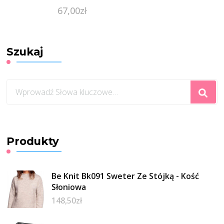
67,00
zł
Szukaj
Szukasz
czegoś?
Produkty
Be Knit Bk091 Sweter Ze Stójką - Kość
Słoniowa
148,50
zł