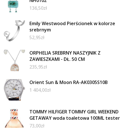
NH0102
136,50
zł
Emily Westwood Pierścionek w kolorze
srebrnym
52,95
zł
ORPHELIA SREBRNY NASZYJNIK Z
ZAWIESZKAMI - DŁ. 50 CM
235,95
zł
Orient Sun & Moon RA-AK0305S10B
1 404,00
zł
TOMMY HILFIGER TOMMY GIRL WEEKEND
GETAWAY woda toaletowa 100ML tester
73,00
zł