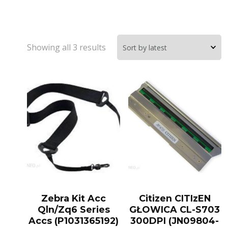
Showing all 3 results
Zebra Kit Acc
Citizen CITIzEN
Qln/Zq6 Series
GŁOWICA CL-S703
Accs (P1031365192)
300DPI (JN09804-