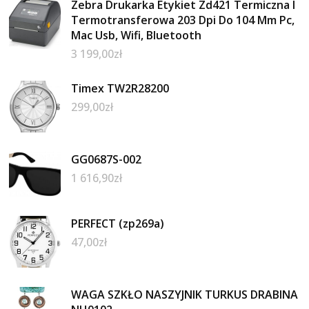
Zebra Drukarka Etykiet Zd421 Termiczna I
Termotransferowa 203 Dpi Do 104 Mm Pc,
Mac Usb, Wifi, Bluetooth
3 199,00
zł
Timex TW2R28200
299,00
zł
GG0687S-002
1 616,90
zł
PERFECT (zp269a)
47,00
zł
WAGA SZKŁO NASZYJNIK TURKUS DRABINA