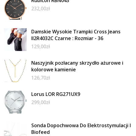
Rubicon RBN043
232,00
zł
Damskie Wysokie Trampki Cross Jeans
II2R4032C Czarne : Rozmiar - 36
129,00
zł
Naszyjnik pozłacany skrzydło ażurowe i
kolorowe kamienie
126,70
zł
Lorus LOR RG271UX9
299,00
zł
Sonda Dopochwowa Do Elektrostymulacji I
Biofeed