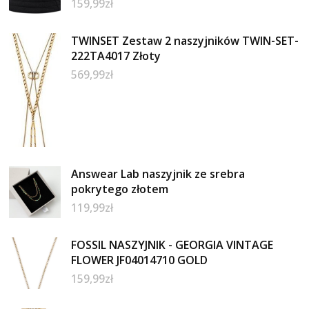
159,99
zł
TWINSET Zestaw 2 naszyjników TWIN-SET-
222TA4017 Złoty
569,99
zł
Answear Lab naszyjnik ze srebra
pokrytego złotem
119,99
zł
FOSSIL NASZYJNIK - GEORGIA VINTAGE
FLOWER JF04014710 GOLD
159,99
zł