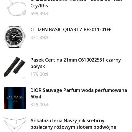
Cry/Rhs
699,99
zł
CITIZEN BASIC QUARTZ BF2011-01EE
331,49
zł
Pasek Certina 21mm C610022551 czarny
połysk
179,00
zł
DIOR Sauvage Parfum woda perfumowana
60ml
329,00
zł
Ankabizuteria Naszyjnik srebrny
pozłacany różowym złotem podwójne