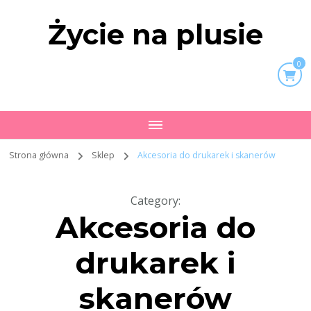
Życie na plusie
0
Strona główna
Sklep
Akcesoria do drukarek i skanerów
Category
:
Akcesoria do
drukarek i
skanerów