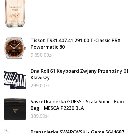
Tissot T931.407.41.291.00 T-Classic PRX
Powermatic 80
9 650,00
zł
Dna Roll 61 Keyboard Zwjany Przenośny 61
Klawiszy
299,00
zł
Saszetka nerka GUESS - Scala Smart Bum
Bag HMESCA P2230 BLA
389,99
zł
Bransoletka SWAROVSKI - Gema 5644687