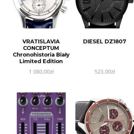
VRATISLAVIA
DIESEL DZ1807
CONCEPTUM
Chronohistoria Biały
Limited Edition
CHRONOHISTORIA2
1 080,00
zł
523,00
zł