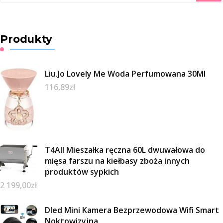
Produkty
Liu.Jo Lovely Me Woda Perfumowana 30Ml
116,89
zł
T4All Mieszałka ręczna 60L dwuwałowa do
mięsa farszu na kiełbasy zboża innych
produktów sypkich
2 199,00
zł
Dled Mini Kamera Bezprzewodowa Wifi Smart
Noktowizyjna