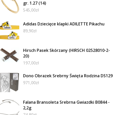
gr. 1.27 (14)
545,00
zł
Adidas Dziecięce klapki ADILETTE Pikachu
89,90
zł
Hirsch Pasek Skórzany (HIRSCH 02528010-2-
20)
197,00
zł
Dono Obrazek Srebrny Święta Rodzina DS129
971,00
zł
Falana Bransoleta Srebrna Gwiazdki B0844 -
2,2g
74,80
zł