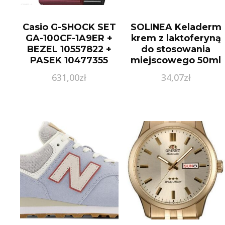
Casio G-SHOCK SET
SOLINEA Keladerm
GA-100CF-1A9ER +
krem z laktoferyną
BEZEL 10557822 +
do stosowania
PASEK 10477355
miejscowego 50ml
631,00
zł
34,07
zł