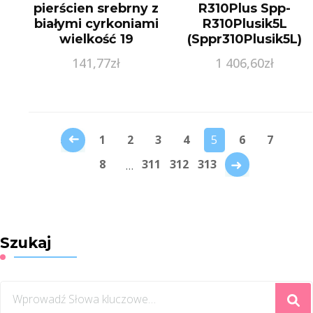
pierścien srebrny z
R310Plus Spp-
białymi cyrkoniami
R310Plusik5L
wielkość 19
(Sppr310Plusik5L)
141,77
zł
1 406,60
zł
←
1
2
3
4
5
6
7
→
8
311
312
313
…
Szukaj
Szukasz
czegoś?