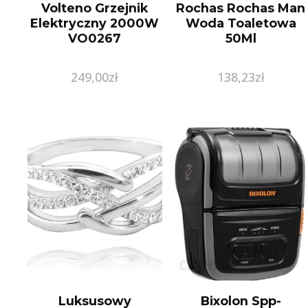
Volteno Grzejnik
Rochas Rochas Man
Elektryczny 2000W
Woda Toaletowa
VO0267
50Ml
249,00
zł
138,23
zł
Luksusowy
Bixolon Spp-