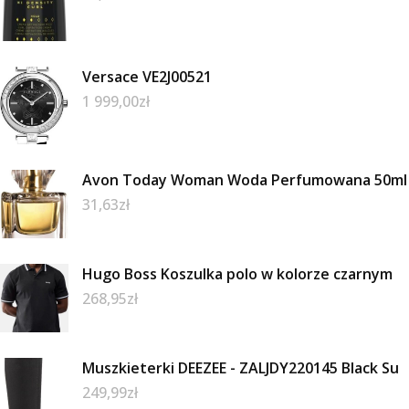
Versace VE2J00521
1 999,00
zł
Avon Today Woman Woda Perfumowana 50ml
31,63
zł
Hugo Boss Koszulka polo w kolorze czarnym
268,95
zł
Muszkieterki DEEZEE - ZALJDY220145 Black Su
249,99
zł