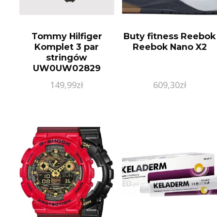
Tommy Hilfiger
Buty fitness Reebok
Komplet 3 par
Reebok Nano X2
stringów
UW0UW02829
Czarny
149,99
zł
609,30
zł