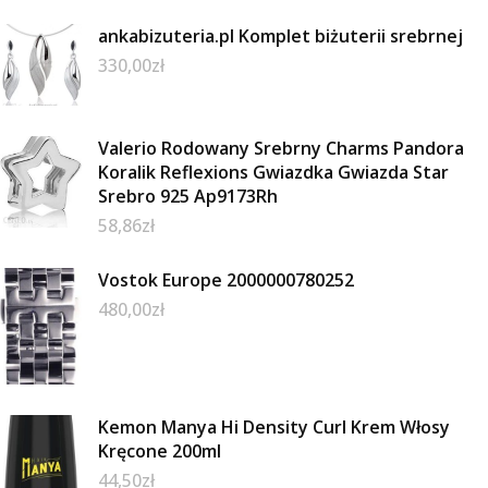
ankabizuteria.pl Komplet biżuterii srebrnej
330,00
zł
Valerio Rodowany Srebrny Charms Pandora
Koralik Reflexions Gwiazdka Gwiazda Star
Srebro 925 Ap9173Rh
58,86
zł
Vostok Europe 2000000780252
480,00
zł
Kemon Manya Hi Density Curl Krem Włosy
Kręcone 200ml
44,50
zł