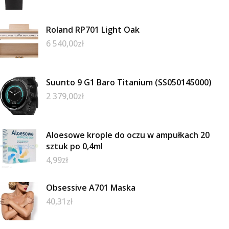
Roland RP701 Light Oak
6 540,00
zł
Suunto 9 G1 Baro Titanium (SS050145000)
2 379,00
zł
Aloesowe krople do oczu w ampułkach 20
sztuk po 0,4ml
4,99
zł
Obsessive A701 Maska
40,31
zł