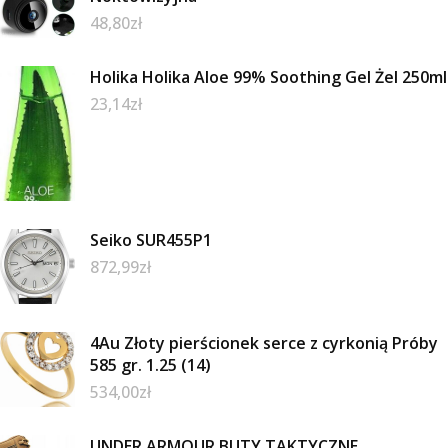
48,80
zł
Holika Holika Aloe 99% Soothing Gel Żel 250ml
23,14
zł
Seiko SUR455P1
872,99
zł
4Au Złoty pierścionek serce z cyrkonią Próby
585 gr. 1.25 (14)
534,00
zł
UNDER ARMOUR BUTY TAKTYCZNE