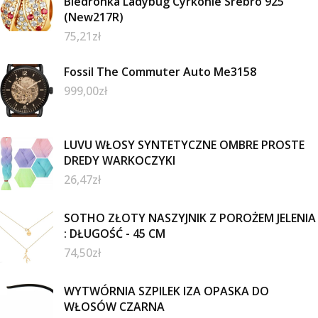
Biedronka Ladybug Cyrkonie Srebro 925
(New217R)
75,21
zł
Fossil The Commuter Auto Me3158
999,00
zł
LUVU WŁOSY SYNTETYCZNE OMBRE PROSTE
DREDY WARKOCZYKI
26,47
zł
SOTHO ZŁOTY NASZYJNIK Z POROŻEM JELENIA
: DŁUGOŚĆ - 45 CM
74,50
zł
WYTWÓRNIA SZPILEK IZA OPASKA DO
WŁOSÓW CZARNA