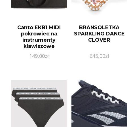
Canto EKB1 MIDI
BRANSOLETKA
pokrowiec na
SPARKLING DANCE
instrumenty
CLOVER
klawiszowe
600x250x90 mm
149,00
zł
645,00
zł