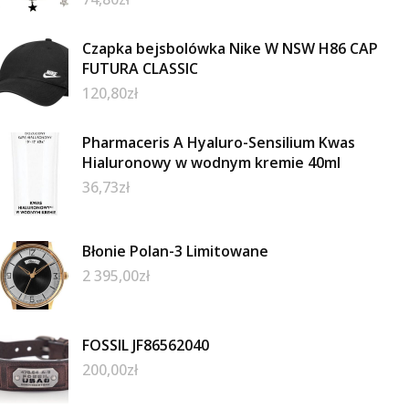
Czapka bejsbolówka Nike W NSW H86 CAP
FUTURA CLASSIC
120,80
zł
Pharmaceris A Hyaluro-Sensilium Kwas
Hialuronowy w wodnym kremie 40ml
36,73
zł
Błonie Polan-3 Limitowane
2 395,00
zł
FOSSIL JF86562040
200,00
zł