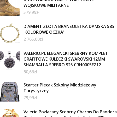
WOJSKOWE MILITARNE
579,99
zł
DIAMENT ZŁOTA BRANSOLETKA DAMSKA 585
'KOLOROWE OCZKA'
2 765,00
zł
VALERIO.PL ELEGANCKI SREBRNY KOMPLET
GRAFITOWE KULECZKI SWAROVSKI 12MM
SHAMBALLA SREBRO 925 CRH0005EZ12
80,66
zł
Starter Plecak Szkolny Młodzieżowy
Turystyczny
79,99
zł
Valerio Pozłacany Srebrny Charms Do Pandora