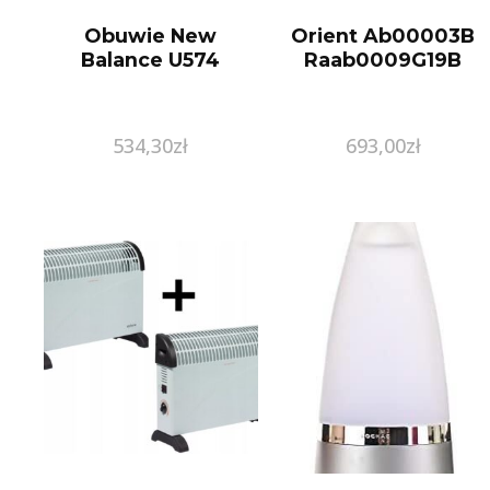
Obuwie New
Orient Ab00003B
Balance U574
Raab0009G19B
534,30
zł
693,00
zł