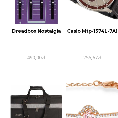
Dreadbox Nostalgia
Casio Mtp-1374L-7A1
490,00
zł
255,67
zł