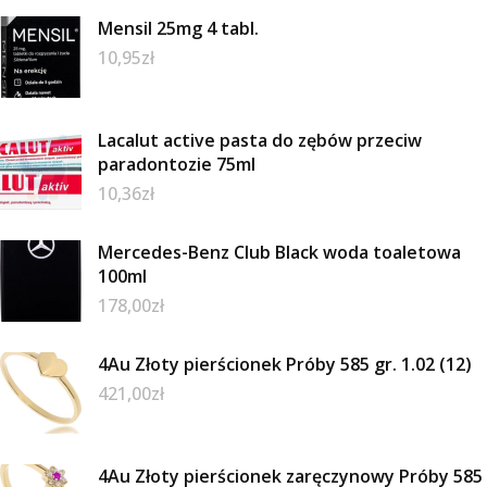
Mensil 25mg 4 tabl.
10,95
zł
Lacalut active pasta do zębów przeciw
paradontozie 75ml
10,36
zł
Mercedes-Benz Club Black woda toaletowa
100ml
178,00
zł
4Au Złoty pierścionek Próby 585 gr. 1.02 (12)
421,00
zł
4Au Złoty pierścionek zaręczynowy Próby 585