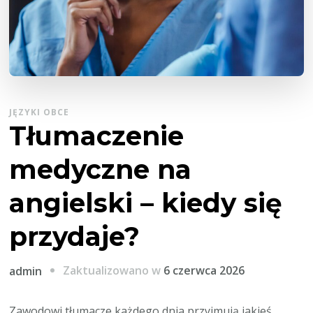
JĘZYKI OBCE
Tłumaczenie
medyczne na
angielski – kiedy się
przydaje?
Zaktualizowano w
6 czerwca 2026
admin
Zawodowi tłumacze każdego dnia przyjmują jakieś