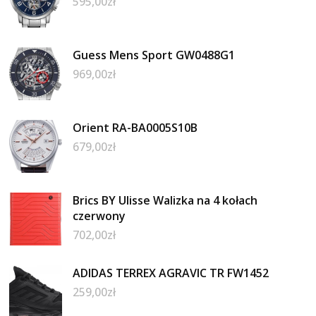
595,00
zł
Guess Mens Sport GW0488G1
969,00
zł
Orient RA-BA0005S10B
679,00
zł
Brics BY Ulisse Walizka na 4 kołach
czerwony
702,00
zł
ADIDAS TERREX AGRAVIC TR FW1452
259,00
zł