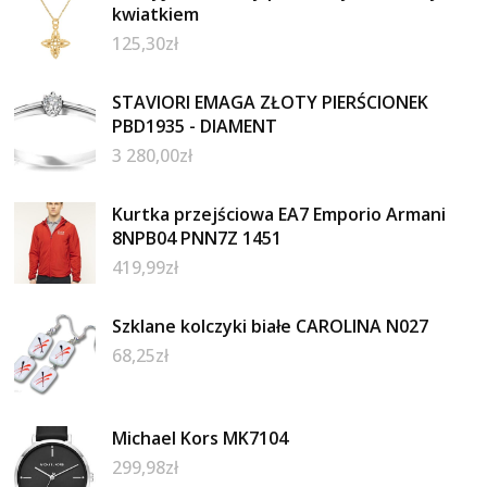
kwiatkiem
125,30
zł
STAVIORI EMAGA ZŁOTY PIERŚCIONEK
PBD1935 - DIAMENT
3 280,00
zł
Kurtka przejściowa EA7 Emporio Armani
8NPB04 PNN7Z 1451
419,99
zł
Szklane kolczyki białe CAROLINA N027
68,25
zł
Michael Kors MK7104
299,98
zł