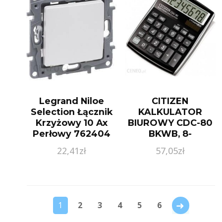
Legrand Niloe
CITIZEN
Selection Łącznik
KALKULATOR
Krzyżowy 10 Ax
BIUROWY CDC-80
Perłowy 762404
BKWB, 8-
CYFROWY,
22,41
zł
57,05
zł
135X80MM,
CZARNY
→
1
2
3
4
5
6