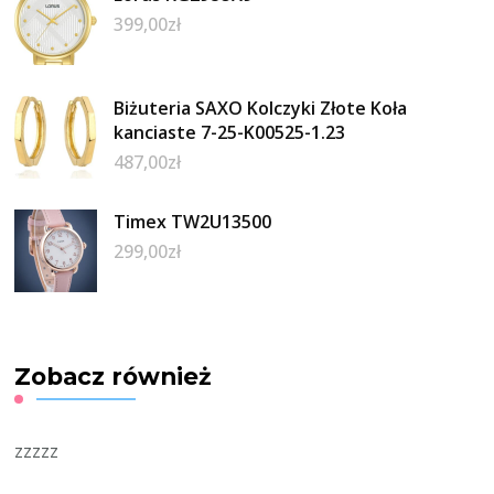
399,00
zł
Biżuteria SAXO Kolczyki Złote Koła
kanciaste 7-25-K00525-1.23
487,00
zł
Timex TW2U13500
299,00
zł
Zobacz również
zzzzz