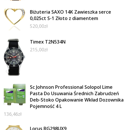
Biżuteria SAXO 14K Zawieszka serce
0,025ct S-1 Złoto z diamentem
520,00
zł
Timex T2N534N
215,00
zł
Sc Johnson Professional Solopol Lime
Pasta Do Usuwania Średnich Zabrudzeń
Deb-Stoko Opakowanie Wkład Dozownika
Pojemność 4 L
136,46
zł
Lorus RG298UX9