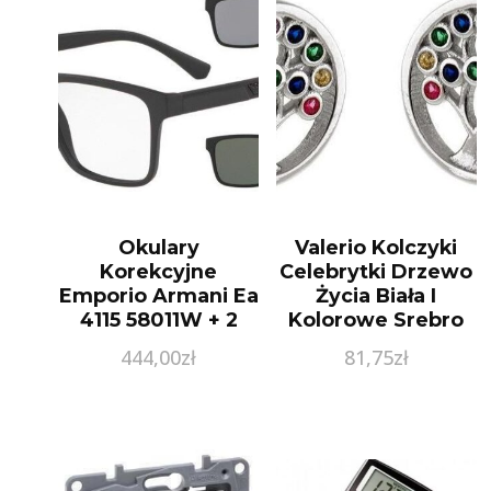
Okulary
Valerio Kolczyki
Korekcyjne
Celebrytki Drzewo
Emporio Armani Ea
Życia Biała I
4115 58011W + 2
Kolorowe Srebro
Nakładki 52-18-145
925 K1967
444,00
zł
81,75
zł