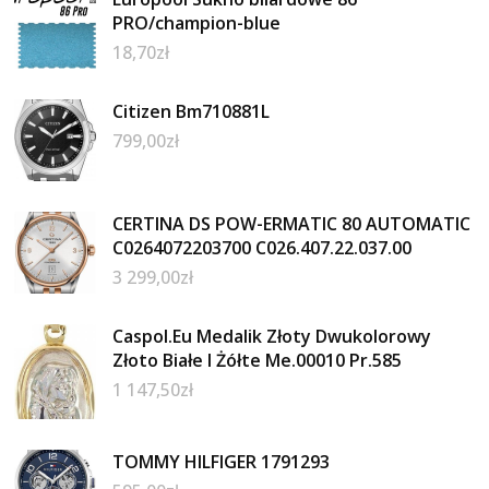
PRO/champion-blue
18,70
zł
Citizen Bm710881L
799,00
zł
CERTINA DS POW-ERMATIC 80 AUTOMATIC
C0264072203700 C026.407.22.037.00
3 299,00
zł
Caspol.Eu Medalik Złoty Dwukolorowy
Złoto Białe I Żółte Me.00010 Pr.585
1 147,50
zł
TOMMY HILFIGER 1791293