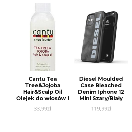
Cantu Tea
Diesel Moulded
Tree&Jojoba
Case Bleached
Hair&Scalp Oil
Denim Iphone 12
Olejek do włosów i
Mini Szary/Biały
skóry głowy 180ml
33,99
zł
119,99
zł