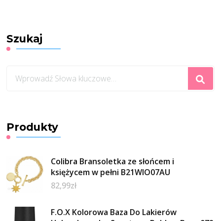
Szukaj
Szukasz
czegoś?
Produkty
Colibra Bransoletka ze słońcem i
księżycem w pełni B21WIO07AU
82,99
zł
F.O.X Kolorowa Baza Do Lakierów