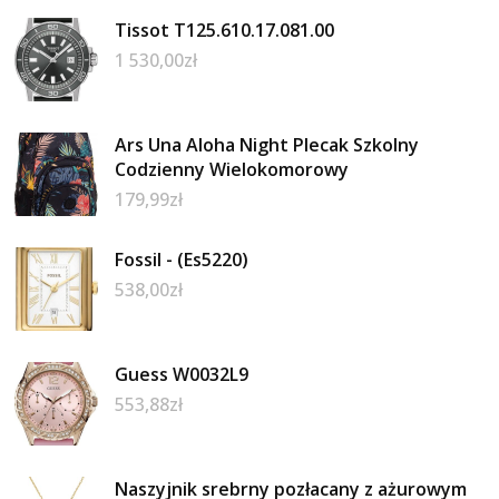
Tissot T125.610.17.081.00
1 530,00
zł
Ars Una Aloha Night Plecak Szkolny
Codzienny Wielokomorowy
179,99
zł
Fossil - (Es5220)
538,00
zł
Guess W0032L9
553,88
zł
Naszyjnik srebrny pozłacany z ażurowym