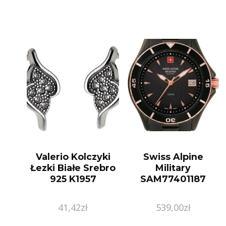
Valerio Kolczyki
Swiss Alpine
Łezki Białe Srebro
Military
925 K1957
SAM77401187
41,42
zł
539,00
zł