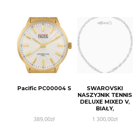
Pacific PC00004 S
SWAROVSKI
NASZYJNIK TENNIS
DELUXE MIXED V,
BIAŁY,
POWLEKANY
389,00
zł
1 300,00
zł
RODEM