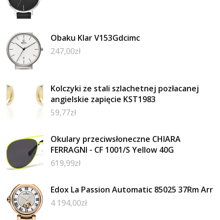
Obaku Klar V153Gdcimc
247,00
zł
Kolczyki ze stali szlachetnej pozłacanej
angielskie zapięcie KST1983
59,77
zł
Okulary przeciwsłoneczne CHIARA
FERRAGNI - CF 1001/S Yellow 40G
619,99
zł
Edox La Passion Automatic 85025 37Rm Arr
4 194,00
zł