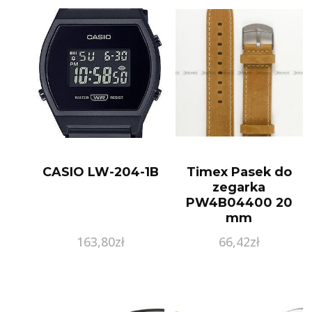
CASIO LW-204-1B
Timex Pasek do
zegarka
PW4B04400 20
mm
163,80
zł
66,42
zł