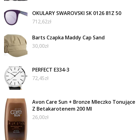
OKULARY SWAROVSKI SK 0126 81Z 50
712,62
zł
Barts Czapka Maddy Cap Sand
30,00
zł
PERFECT E334-3
72,45
zł
Avon Care Sun + Bronze Mleczko Tonujące
Z Betakarotenem 200 Ml
26,00
zł