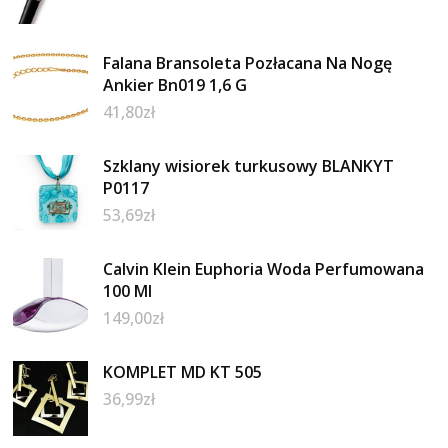
Falana Bransoleta Pozłacana Na Nogę
Ankier Bn019 1,6 G
41,80
zł
Szklany wisiorek turkusowy BLANKYT
P0117
53,69
zł
Calvin Klein Euphoria Woda Perfumowana
100 Ml
149,00
zł
KOMPLET MD KT 505
36,99
zł