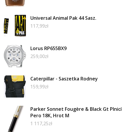
Universal Animal Pak 44 Sasz.
117,99
zł
Lorus RP655BX9
259,00
zł
Caterpillar - Saszetka Rodney
159,99
zł
Parker Sonnet Fougère & Black Gt Plnicí
Pero 18K, Hrot M
1 117,25
zł