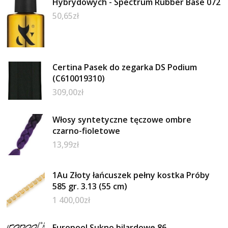
Hybrydowych - Spectrum Rubber Base 072
50,65
zł
Certina Pasek do zegarka DS Podium
(C610019310)
309,00
zł
Włosy syntetyczne tęczowe ombre
czarno-fioletowe
13,99
zł
1Au Złoty łańcuszek pełny kostka Próby
585 gr. 3.13 (55 cm)
1 400,00
zł
Europool Sukno bilardowe 86