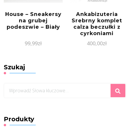
House – Sneakersy
Ankabizuteria
na grubej
Srebrny komplet
podeszwie – Biały
calza beczułki z
cyrkoniami
99,99
zł
400,00
zł
Szukaj
Szukasz
czegoś?
Produkty