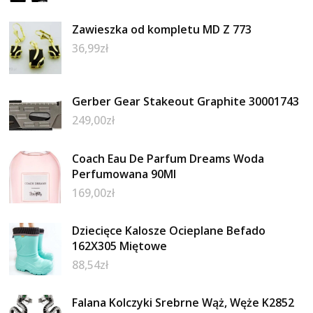
Zawieszka od kompletu MD Z 773
36,99
zł
Gerber Gear Stakeout Graphite 30001743
249,00
zł
Coach Eau De Parfum Dreams Woda
Perfumowana 90Ml
169,00
zł
Dziecięce Kalosze Ocieplane Befado
162X305 Miętowe
88,54
zł
Falana Kolczyki Srebrne Wąż, Węże K2852