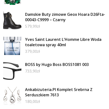
Damskie Buty zimowe Geox Hoara D26Fta-
00043-C9999 – Czarny
579,99
zł
Yves Saint Laurent L'Homme Libre Woda
toaletowa spray 40ml
379,00
zł
BOSS by Hugo Boss BOSS1081 003
733,90
zł
Ankabizuteria.Pl Komplet Srebrna Z
Serduszkiem 7613
180,00
zł