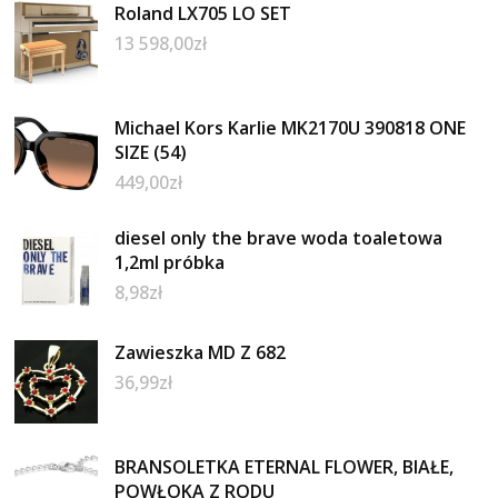
Roland LX705 LO SET
13 598,00
zł
Michael Kors Karlie MK2170U 390818 ONE
SIZE (54)
449,00
zł
diesel only the brave woda toaletowa
1,2ml próbka
8,98
zł
Zawieszka MD Z 682
36,99
zł
BRANSOLETKA ETERNAL FLOWER, BIAŁE,
POWŁOKA Z RODU