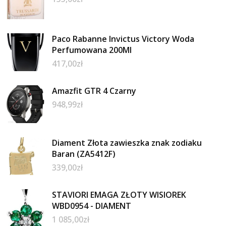
Paco Rabanne Invictus Victory Woda
Perfumowana 200Ml
417,00
zł
Amazfit GTR 4 Czarny
948,99
zł
Diament Złota zawieszka znak zodiaku
Baran (ZA5412F)
339,00
zł
STAVIORI EMAGA ZŁOTY WISIOREK
WBD0954 - DIAMENT
1 085,00
zł