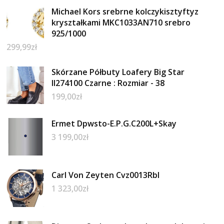
Michael Kors srebrne kolczykisztyftyz
kryształkami MKC1033AN710 srebro
925/1000
299,99
zł
Skórzane Półbuty Loafery Big Star
II274100 Czarne : Rozmiar - 38
199,00
zł
Ermet Dpwsto-E.P.G.C200L+Skay
3 199,00
zł
Carl Von Zeyten Cvz0013Rbl
1 323,00
zł