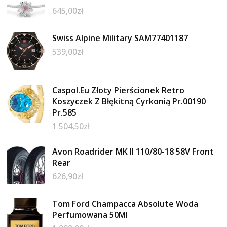
645,00
zł
Swiss Alpine Military SAM77401187
539,00
zł
Caspol.Eu Złoty Pierścionek Retro
Koszyczek Z Błękitną Cyrkonią Pr.00190
Pr.585
1 504,50
zł
Avon Roadrider MK II 110/80-18 58V Front
Rear
626,90
zł
Tom Ford Champacca Absolute Woda
Perfumowana 50Ml