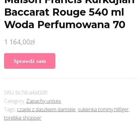
Baccarat Rouge 540 ml
Woda Perfumowana 70
1 164,00
zł
Sprawdź sam
SKU:
bc7dca4af2d9
Category:
Zapachy unisex
Tags:
czapki z daszkiem damskie
,
sukienka tommy hilfiger
,
torebka shopper