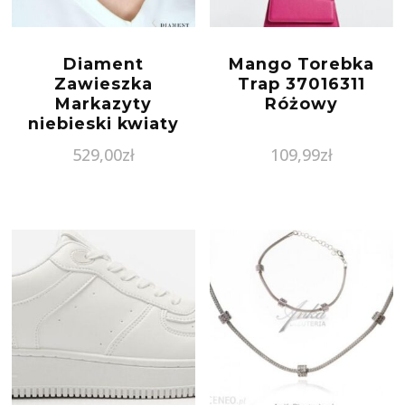
Diament
Mango Torebka
Zawieszka
Trap 37016311
Markazyty
Różowy
niebieski kwiaty
DIAZAW2939925
529,00
zł
109,99
zł