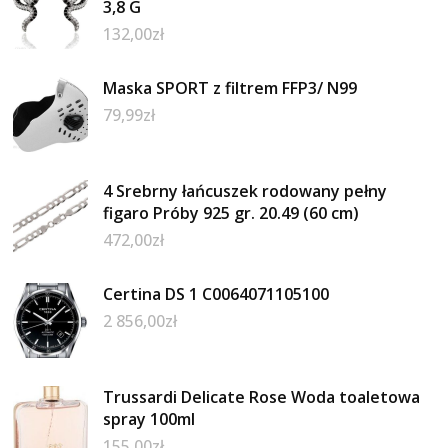
3,8 G
132,00
zł
Maska SPORT z filtrem FFP3/ N99
79,99
zł
4 Srebrny łańcuszek rodowany pełny
figaro Próby 925 gr. 20.49 (60 cm)
472,00
zł
Certina DS 1 C0064071105100
2 856,00
zł
Trussardi Delicate Rose Woda toaletowa
spray 100ml
155,00
zł