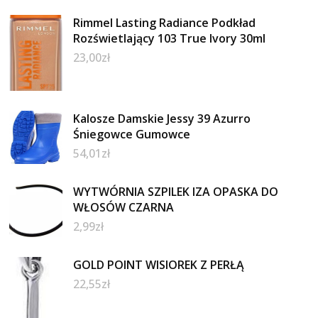
Rimmel Lasting Radiance Podkład
Rozświetlający 103 True Ivory 30ml
23,00
zł
Kalosze Damskie Jessy 39 Azurro
Śniegowce Gumowce
54,01
zł
WYTWÓRNIA SZPILEK IZA OPASKA DO
WŁOSÓW CZARNA
2,99
zł
GOLD POINT WISIOREK Z PERŁĄ
22,55
zł