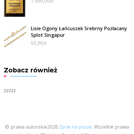
1 099,00
zł
Lisie Ogony Łańcuszek Srebrny Pozłacany
Splot Singapur
50,90
zł
Zobacz również
zzzzz
© prawa autorskie2026
Życie na plusie
. Wszelkie prawa