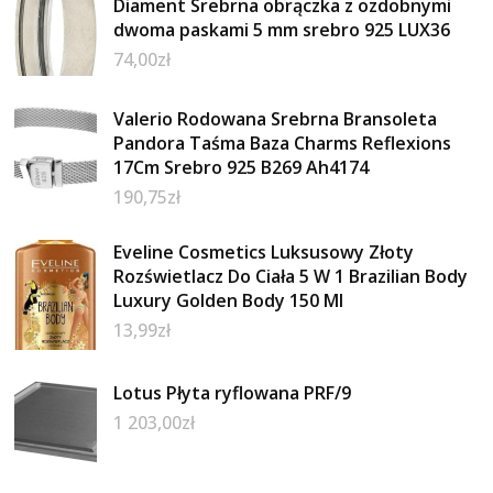
Diament Srebrna obrączka z ozdobnymi
dwoma paskami 5 mm srebro 925 LUX36
74,00
zł
Valerio Rodowana Srebrna Bransoleta
Pandora Taśma Baza Charms Reflexions
17Cm Srebro 925 B269 Ah4174
190,75
zł
Eveline Cosmetics Luksusowy Złoty
Rozświetlacz Do Ciała 5 W 1 Brazilian Body
Luxury Golden Body 150 Ml
13,99
zł
Lotus Płyta ryflowana PRF/9
1 203,00
zł