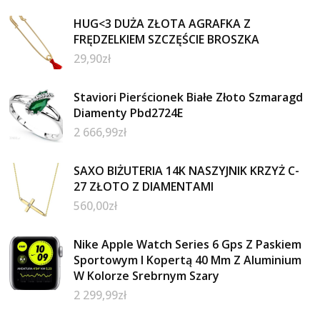
HUG<3 DUŻA ZŁOTA AGRAFKA Z
FRĘDZELKIEM SZCZĘŚCIE BROSZKA
29,90
zł
Staviori Pierścionek Białe Złoto Szmaragd
Diamenty Pbd2724E
2 666,99
zł
SAXO BIŻUTERIA 14K NASZYJNIK KRZYŻ C-
27 ZŁOTO Z DIAMENTAMI
560,00
zł
Nike Apple Watch Series 6 Gps Z Paskiem
Sportowym I Kopertą 40 Mm Z Aluminium
W Kolorze Srebrnym Szary
2 299,99
zł