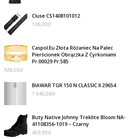
Cluse CS1408101012
136,00
zł
Caspol.Eu Złota Różaniec Na Palec
Pierścionek Obrączka Z Cyrkoniami
Pr.00029 Pr.585
926,50
zł
BIAWAR TGR 150 N CLASSIC II 29654
1 040,58
zł
Buty Native Johnny Treklite Bloom NA-
41108356-1019 – Czarny
459,99
zł