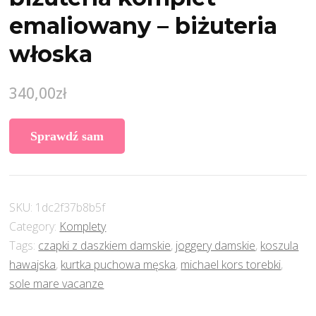
emaliowany – biżuteria
włoska
340,00
zł
Sprawdź sam
SKU:
1dc2f37b8b5f
Category:
Komplety
Tags:
czapki z daszkiem damskie
,
joggery damskie
,
koszula
hawajska
,
kurtka puchowa męska
,
michael kors torebki
,
sole mare vacanze