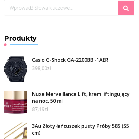
Szukasz
czegoś?
Produkty
Casio G-Shock GA-2200BB -1AER
398,00
zł
Nuxe Merveillance Lift, krem liftingujący
na noc, 50 ml
87,19
zł
3Au Złoty łańcuszek pusty Próby 585 (55
cm)