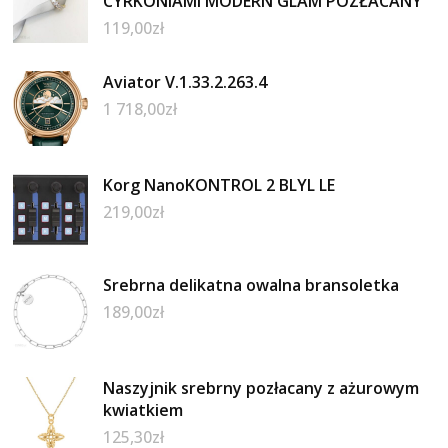
CYRKONIAMI MODERN GLAM POZŁACANY
119,00
zł
Aviator V.1.33.2.263.4
1 718,00
zł
Korg NanoKONTROL 2 BLYL LE
219,00
zł
Srebrna delikatna owalna bransoletka
189,00
zł
Naszyjnik srebrny pozłacany z ażurowym
kwiatkiem
125,30
zł