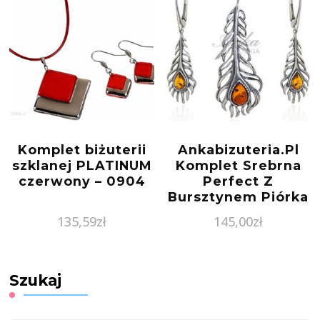
Komplet biżuterii
Ankabizuteria.Pl
szklanej PLATINUM
Komplet Srebrna
czerwony – 0904
Perfect Z
Bursztynem Piórka
6794
135,59
zł
145,00
zł
Szukaj