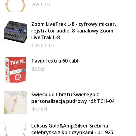
269,00
zł
Zoom LiveTrak L-8 - cyfrowy mikser,
rejstrator audio, 8-kanałowy Zoom
LiveTrak L-8
1 830,00
zł
Tavipil extra 60 tabl
8,59
zł
Świeca do Chrztu Świętego z
personalizacją pudrowy róż TCH-04
44,49
zł
Leksus Gold&Amp;Silver Srebrna
celebrytka z koniczynkami - pr. 925