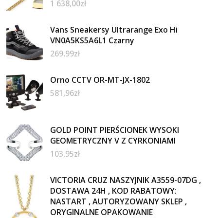
1 638,00
zł
Vans Sneakersy Ultrarange Exo Hi
VN0A5KS5A6L1 Czarny
269,99
zł
Orno CCTV OR-MT-JX-1802
581,96
zł
GOLD POINT PIERŚCIONEK WYSOKI
GEOMETRYCZNY V Z CYRKONIAMI
103,95
zł
VICTORIA CRUZ NASZYJNIK A3559-07DG ,
DOSTAWA 24H , KOD RABATOWY:
NASTART , AUTORYZOWANY SKLEP ,
ORYGINALNE OPAKOWANIE