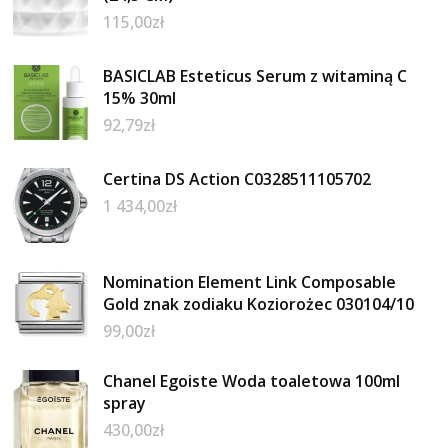
115,00
zł
BASICLAB Esteticus Serum z witaminą C
15% 30ml
92,79
zł
Certina DS Action C0328511105702
1 434,00
zł
Nomination Element Link Composable
Gold znak zodiaku Koziorożec 030104/10
99,00
zł
Chanel Egoiste Woda toaletowa 100ml
spray
430,00
zł