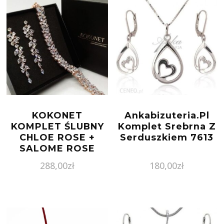
KOKONET
Ankabizuteria.Pl
KOMPLET ŚLUBNY
Komplet Srebrna Z
CHLOE ROSE +
Serduszkiem 7613
SALOME ROSE
288,00
zł
180,00
zł