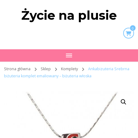
Życie na plusie
0
Strona główna
Sklep
Komplety
Ankabizuteria Srebrna
biżuteria komplet emaliowany – biżuteria włoska