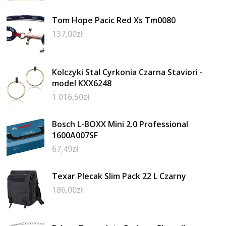
Tom Hope Pacific Red Xs Tm0080
137,00
zł
Kolczyki Stal Cyrkonia Czarna Staviori -
model KXX6248
1 016,50
zł
Bosch L-BOXX Mini 2.0 Professional
1600A007SF
67,49
zł
Texar Plecak Slim Pack 22 L Czarny
186,00
zł