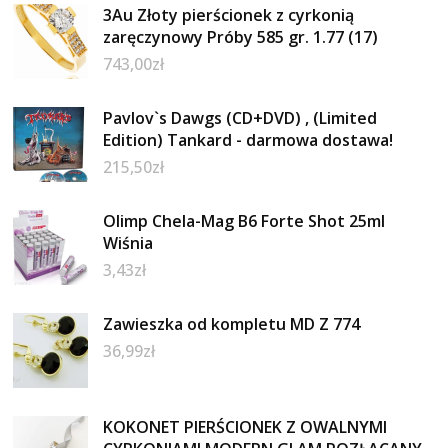
3Au Złoty pierścionek z cyrkonią
zaręczynowy Próby 585 gr. 1.77 (17)
743,00
zł
Pavlov`s Dawgs (CD+DVD) , (Limited
Edition) Tankard - darmowa dostawa!
215,50
zł
Olimp Chela-Mag B6 Forte Shot 25ml
Wiśnia
3,43
zł
Zawieszka od kompletu MD Z 774
36,99
zł
KOKONET PIERŚCIONEK Z OWALNYMI