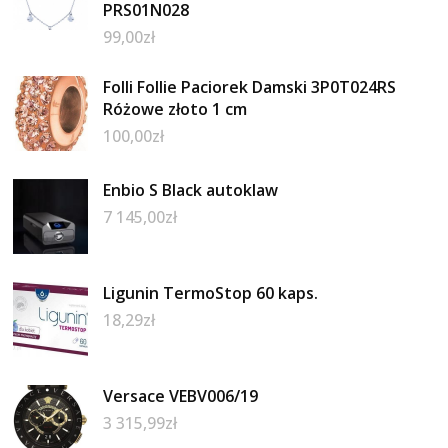
PRS01N028
99,00
zł
Folli Follie Paciorek Damski 3P0T024RS
Różowe złoto 1 cm
100,00
zł
Enbio S Black autoklaw
7 145,00
zł
Ligunin TermoStop 60 kaps.
18,29
zł
Versace VEBV006/19
3 315,99
zł