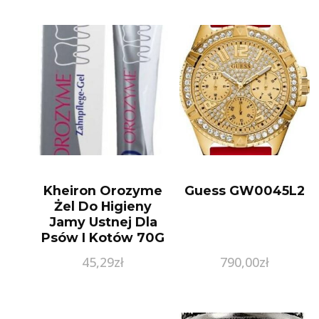
Kheiron Orozyme
Guess GW0045L2
Żel Do Higieny
Jamy Ustnej Dla
Psów I Kotów 70G
45,29
zł
790,00
zł