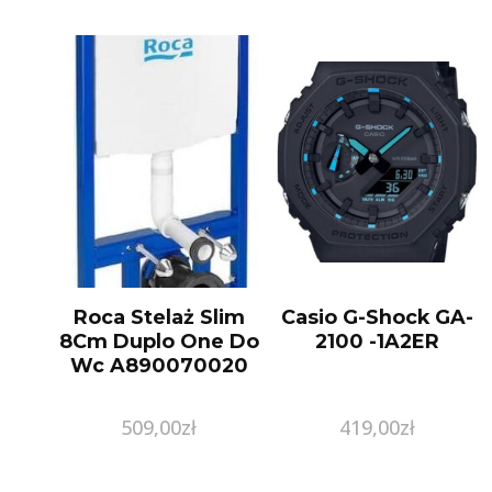
Roca Stelaż Slim
Casio G-Shock GA-
8Cm Duplo One Do
2100 -1A2ER
Wc A890070020
509,00
zł
419,00
zł