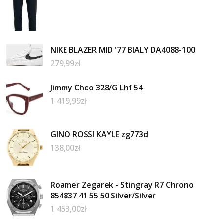
NIKE BLAZER MID '77 BIALY DA4088-100
279,99
zł
Jimmy Choo 328/G Lhf 54
1 419,99
zł
GINO ROSSI KAYLE zg773d
138,00
zł
Roamer Zegarek - Stingray R7 Chrono
854837 41 55 50 Silver/Silver
1 453,00
zł