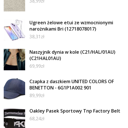
38,99
zł
Ugreen żelowe etui ze wzmocnionymi
narożnikami Bri (12718078017)
38,31
zł
Naszyjnik dynia w kole (C21/HAL/01AU)
(C21HAL01AU)
69,99
zł
Czapka z daszkiem UNITED COLORS OF
BENETTON - 6G1P1A002 901
89,99
zł
Oakley Pasek Sportowy Tnp Factory Belt
68,24
zł