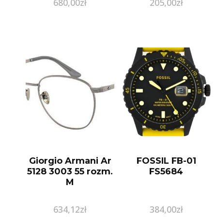
680,00
zł
205,00
zł
Giorgio Armani Ar
FOSSIL FB-01
5128 3003 55 rozm.
FS5684
M
634,12
zł
384,00
zł