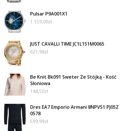
Pulsar P9A001X1
1 159,00
zł
JUST CAVALLI TIME JC1L151M0065
621,98
zł
Be Knit Bk091 Sweter Ze Stójką - Kość
Słoniowa
148,50
zł
Dres EA7 Emporio Armani 8NPV51 PJ05Z
0578
599,99
zł