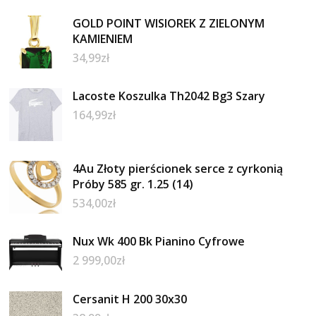
GOLD POINT WISIOREK Z ZIELONYM
KAMIENIEM
34,99
zł
Lacoste Koszulka Th2042 Bg3 Szary
164,99
zł
4Au Złoty pierścionek serce z cyrkonią
Próby 585 gr. 1.25 (14)
534,00
zł
Nux Wk 400 Bk Pianino Cyfrowe
2 999,00
zł
Cersanit H 200 30x30