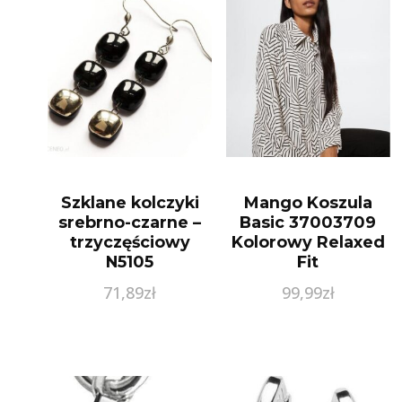
Szklane kolczyki
Mango Koszula
srebrno-czarne –
Basic 37003709
trzyczęściowy
Kolorowy Relaxed
N5105
Fit
71,89
zł
99,99
zł