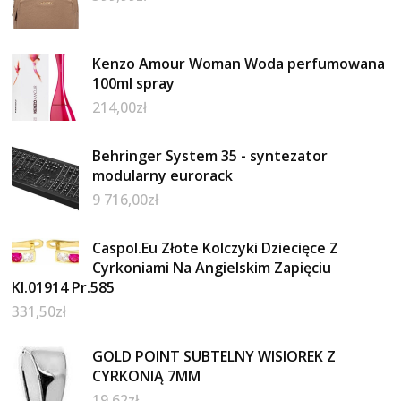
Kenzo Amour Woman Woda perfumowana
100ml spray
214,00
zł
Behringer System 35 - syntezator
modularny eurorack
9 716,00
zł
Caspol.Eu Złote Kolczyki Dziecięce Z
Cyrkoniami Na Angielskim Zapięciu
Kl.01914 Pr.585
331,50
zł
GOLD POINT SUBTELNY WISIOREK Z
CYRKONIĄ 7MM
19,62
zł