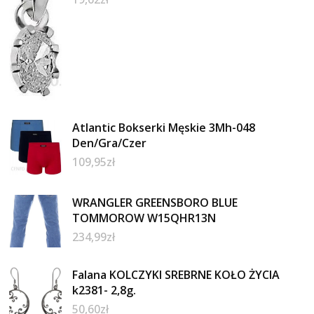
Atlantic Bokserki Męskie 3Mh-048
Den/Gra/Czer
109,95
zł
WRANGLER GREENSBORO BLUE
TOMMOROW W15QHR13N
234,99
zł
Falana KOLCZYKI SREBRNE KOŁO ŻYCIA
k2381- 2,8g.
50,60
zł