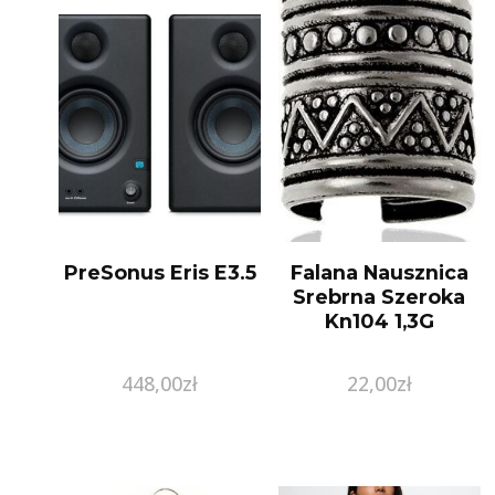
PreSonus Eris E3.5
Falana Nausznica
Srebrna Szeroka
Kn104 1,3G
448,00
zł
22,00
zł