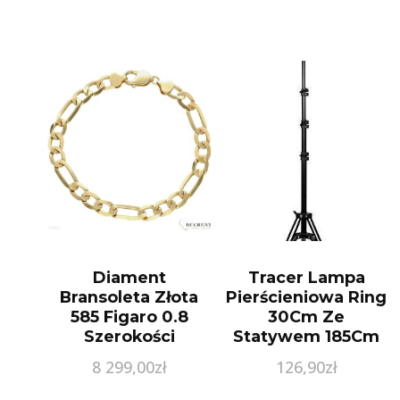
Diament
Tracer Lampa
Bransoleta Złota
Pierścieniowa Ring
585 Figaro 0.8
30Cm Ze
Szerokości
Statywem 185Cm
Bkb000000453
Traosw46745
8 299,00
zł
126,90
zł