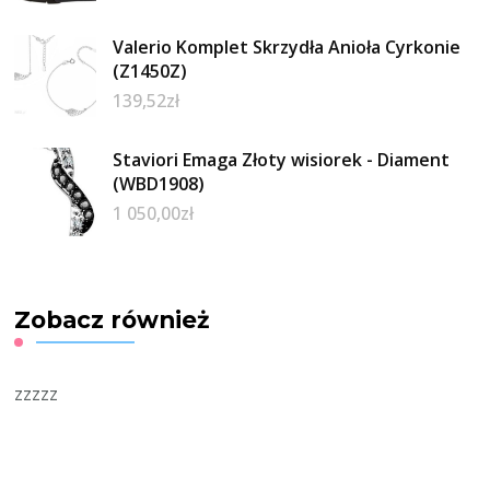
Valerio Komplet Skrzydła Anioła Cyrkonie
(Z1450Z)
139,52
zł
Staviori Emaga Złoty wisiorek - Diament
(WBD1908)
1 050,00
zł
Zobacz również
zzzzz