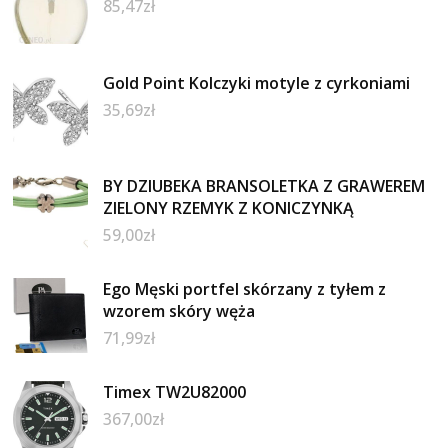
85,47
zł
Gold Point Kolczyki motyle z cyrkoniami
35,69
zł
BY DZIUBEKA BRANSOLETKA Z GRAWEREM
ZIELONY RZEMYK Z KONICZYNKĄ
59,00
zł
Ego Męski portfel skórzany z tyłem z
wzorem skóry węża
71,99
zł
Timex TW2U82000
367,00
zł