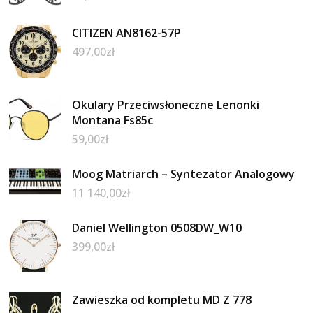
CITIZEN AN8162-57P
497,00
zł
Okulary Przeciwsłoneczne Lenonki
Montana Fs85c
59,00
zł
Moog Matriarch – Syntezator Analogowy
11 140,00
zł
Daniel Wellington 0508DW_W10
399,00
zł
Zawieszka od kompletu MD Z 778