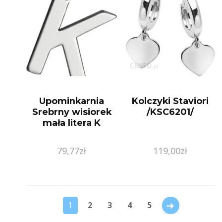
Upominkarnia
Kolczyki Staviori
Srebrny wisiorek
/KSC6201/
mała litera K
79,77
zł
119,00
zł
→
1
2
3
4
5