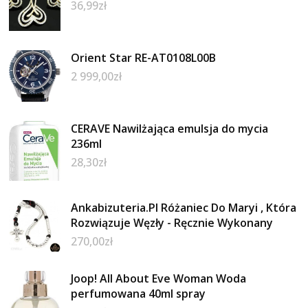
36,99
zł
Orient Star RE-AT0108L00B
2 999,00
zł
CERAVE Nawilżająca emulsja do mycia
236ml
28,30
zł
Ankabizuteria.Pl Różaniec Do Maryi , Która
Rozwiązuje Węzły - Ręcznie Wykonany
270,00
zł
Joop! All About Eve Woman Woda
perfumowana 40ml spray