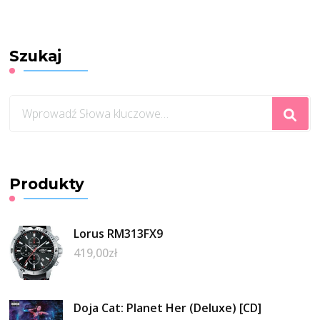
Szukaj
Szukasz
czegoś?
Produkty
Lorus RM313FX9
419,00
zł
Doja Cat: Planet Her (Deluxe) [CD]