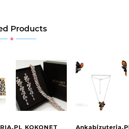
ed Products
RIA.PL
KOKONET
Ankabizuteria.P