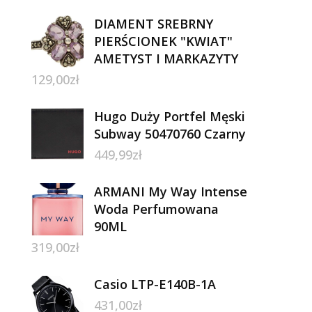
DIAMENT SREBRNY
PIERŚCIONEK "KWIAT"
AMETYST I MARKAZYTY
129,00
zł
Hugo Duży Portfel Męski
Subway 50470760 Czarny
449,99
zł
ARMANI My Way Intense
Woda Perfumowana
90ML
319,00
zł
Casio LTP-E140B-1A
431,00
zł