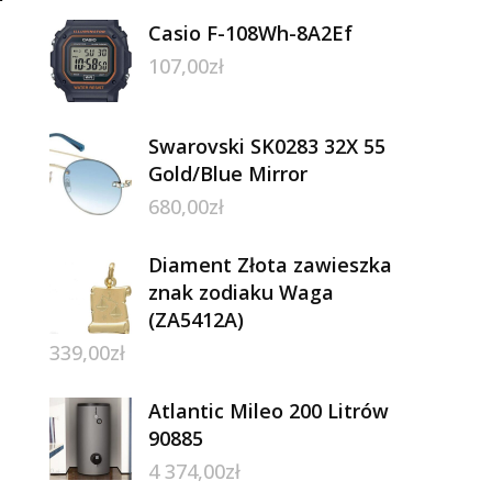
Casio F-108Wh-8A2Ef
107,00
zł
Swarovski SK0283 32X 55
Gold/Blue Mirror
680,00
zł
Diament Złota zawieszka
znak zodiaku Waga
(ZA5412A)
339,00
zł
Atlantic Mileo 200 Litrów
90885
4 374,00
zł