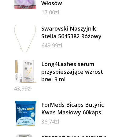
Włosów
17,00
zł
Swarovski Naszyjnik
Stella 5645382 Różowy
649,99
zł
Long4Lashes serum
przyspieszające wzrost
brwi 3 ml
43,99
zł
ForMeds Bicaps Butyric
Kwas Masłowy 60kaps
36,74
zł