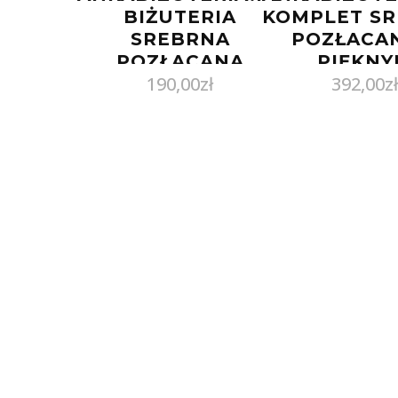
BIŻUTERIA
KOMPLET S
SREBRNA
POZŁACAN
POZŁACANA
PIĘKN
190,00
zł
392,00
zł
KOMPLET Z
WIELOBAR
ZIELONYM
TYTAN
BURSZTYNEM