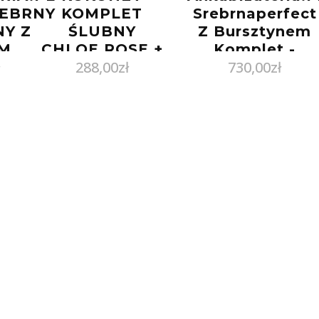
REBRNY
KOMPLET
Srebrnaperfect
Y Z
ŚLUBNY
Z Bursztynem
YM
CHLOE ROSE +
Komplet -
288,00
zł
730,00
zł
WNYM
SALOME ROSE
Nessie 6669
EM