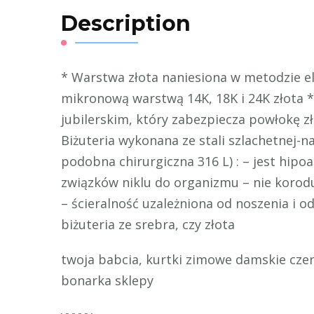
Description
* Warstwa złota naniesiona w metodzie ele
mikronową warstwą 14K, 18K i 24K złota *
jubilerskim, który zabezpiecza powłokę zł
Biżuteria wykonana ze stali szlachetnej-na
podobna chirurgiczna 316 L) : – jest hipoa
związków niklu do organizmu – nie korodu
– ścieralność uzależniona od noszenia i o
biżuteria ze srebra, czy złota
twoja babcia, kurtki zimowe damskie czer
bonarka sklepy