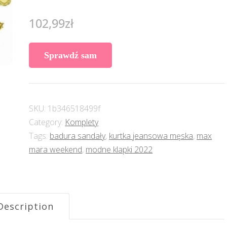
102,99
zł
Sprawdź sam
SKU:
1b346518499f
Category:
Komplety
Tags:
badura sandały
,
kurtka jeansowa męska
,
max
mara weekend
,
modne klapki 2022
Description