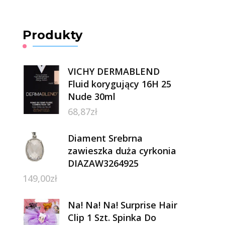
Produkty
VICHY DERMABLEND
Fluid korygujący 16H 25
Nude 30ml
68,87
zł
Diament Srebrna
zawieszka duża cyrkonia
DIAZAW3264925
149,00
zł
Na! Na! Na! Surprise Hair
Clip 1 Szt. Spinka Do