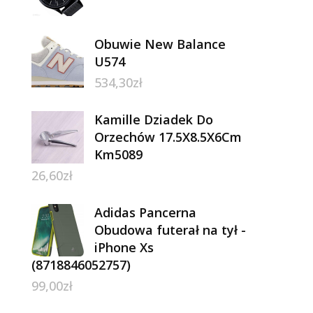
Obuwie New Balance
U574
534,30
zł
Kamille Dziadek Do
Orzechów 17.5X8.5X6Cm
Km5089
26,60
zł
Adidas Pancerna
Obudowa futerał na tył -
iPhone Xs
(8718846052757)
99,00
zł