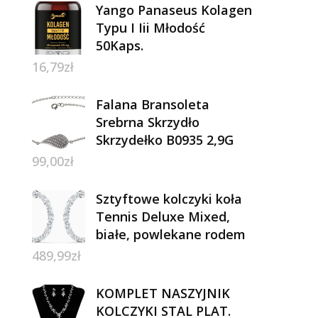
Yango Panaseus Kolagen
Typu I Iii Młodość
50Kaps.
16,79
zł
Falana Bransoleta
Srebrna Skrzydło
Skrzydełko B0935 2,9G
99,00
zł
Sztyftowe kolczyki koła
Tennis Deluxe Mixed,
białe, powlekane rodem
489,99
zł
KOMPLET NASZYJNIK
KOLCZYKI STAL PLAT.