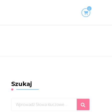
0
Szukaj
Szukasz
czegoś?