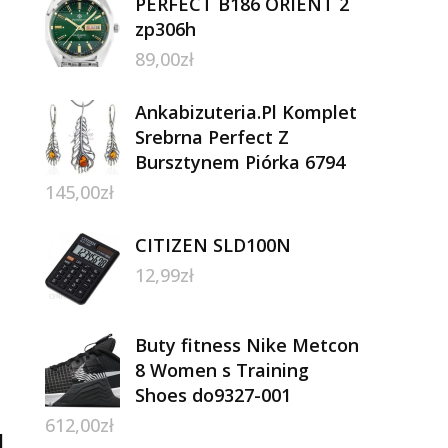
PERFECT B186 ORIENT 2
zp306h
89,00
zł
Ankabizuteria.Pl Komplet
Srebrna Perfect Z
Bursztynem Piórka 6794
145,00
zł
CITIZEN SLD100N
12,99
zł
Buty fitness Nike Metcon
8 Women s Training
Shoes do9327-001
612,00
zł
l