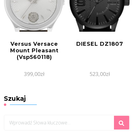
Versus Versace
DIESEL DZ1807
Mount Pleasant
(Vsp560118)
399,00
zł
523,00
zł
Szukaj
Szukasz
czegoś?