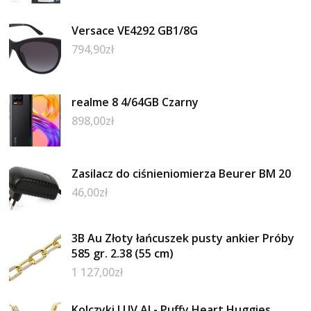
Versace VE4292 GB1/8G
794,90
zł
realme 8 4/64GB Czarny
898,00
zł
Zasilacz do ciśnieniomierza Beurer BM 20
46,00
zł
3B Au Złoty łańcuszek pusty ankier Próby
585 gr. 2.38 (55 cm)
1 127,00
zł
Kolczyki LUV AJ - Puffy Heart Huggies