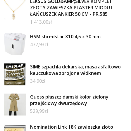
LEKSUS GOLD&AMP;SILVER KOMPLET
ZŁOTY ZAWIESZKA PLASTER MIODU I
ŁAŃCUSZEK ANKIER 50 CM - PR.585
1 413,00
zł
HSM shredstar X10 4,5 x 30 mm
477,93
zł
SIME szpachla dekarska, masa asfaltowo-
kauczukowa zbrojona włóknem
34,90
zł
Guess płaszcz damski kolor zielony
przejściowy dwurzędowy
529,99
zł
Nomination Link 18K zawieszka złoto