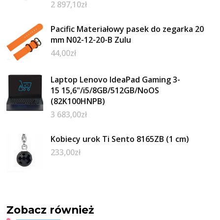
2 897,10
zł
Pacific Materiałowy pasek do zegarka 20
mm N02-12-20-B Zulu
44,00
zł
Laptop Lenovo IdeaPad Gaming 3-
15 15,6"/i5/8GB/512GB/NoOS
(82K100HNPB)
3 683,00
zł
Kobiecy urok Ti Sento 8165ZB (1 cm)
233,00
zł
Zobacz również