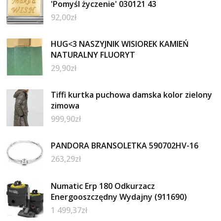
'Pomyśl życzenie' 030121 43
92,00
zł
HUG<3 NASZYJNIK WISIOREK KAMIEŃ
NATURALNY FLUORYT
29,90
zł
Tiffi kurtka puchowa damska kolor zielony
zimowa
999,90
zł
PANDORA BRANSOLETKA 590702HV-16
263,29
zł
Numatic Erp 180 Odkurzacz
Energooszczędny Wydajny (911690)
1 499,37
zł