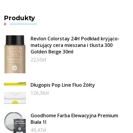
Produkty
Revlon Colorstay 24H Podkład kryjąco-
matujący cera mieszana i tłusta 300
Golden Beige 30ml
22,50
zł
Długopis Pop Line Fluo Żółty
126,36
zł
Goodhome Farba Elewacyjna Premium
Biała 1l
49,47
zł