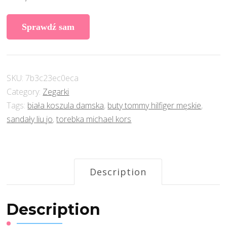
Sprawdź sam
SKU:
7b3c23ec0eca
Category:
Zegarki
Tags:
biała koszula damska
,
buty tommy hilfiger męskie
,
sandały liu jo
,
torebka michael kors
Description
Description