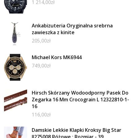
1 214,00
zł
Ankabizuteria Oryginalna srebrna
zawieszka z kinite
205,00
zł
Michael Kors MK6944
749,00
zł
Hirsch Skórzany Wodoodporny Pasek Do
Zegarka 16 Mm Crocograin L 12322810-1-
16
116,00
zł
Damskie Lekkie Klapki Kroksy Big Star
II275008 Różowe : Rozmiar - 39