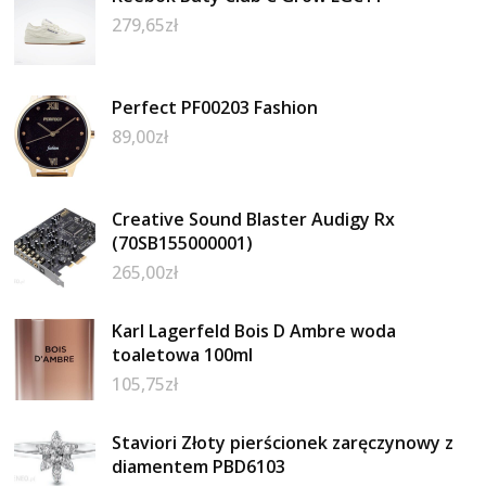
279,65
zł
Perfect PF00203 Fashion
89,00
zł
Creative Sound Blaster Audigy Rx
(70SB155000001)
265,00
zł
Karl Lagerfeld Bois D Ambre woda
toaletowa 100ml
105,75
zł
Staviori Złoty pierścionek zaręczynowy z
diamentem PBD6103