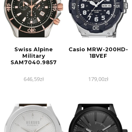
Swiss Alpine
Casio MRW-200HD-
Military
1BVEF
SAM7040.9857
646,59
zł
179,00
zł