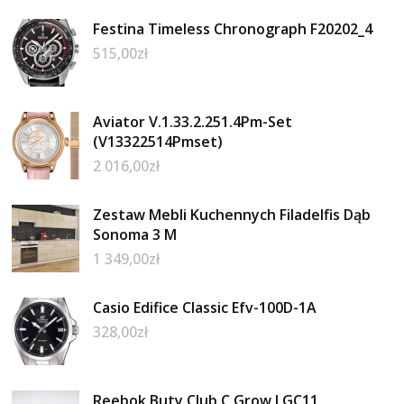
Festina Timeless Chronograph F20202_4
515,00
zł
Aviator V.1.33.2.251.4Pm-Set
(V13322514Pmset)
2 016,00
zł
Zestaw Mebli Kuchennych Filadelfis Dąb
Sonoma 3 M
1 349,00
zł
Casio Edifice Classic Efv-100D-1A
328,00
zł
Reebok Buty Club C Grow LGC11