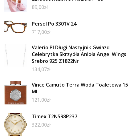
89,00
zł
Persol Po 3301V 24
717,00
zł
Valerio.Pl Długi Naszyjnik Gwiazd
Celebrytka Skrzydła Anioła Angel Wings
Srebro 925 Z1822Nr
134,07
zł
Vince Camuto Terra Woda Toaletowa 15
Ml
121,00
zł
Timex T2N598P237
322,00
zł