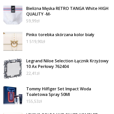
Bielizna Męska RETRO TANGA White HIGH
QUALITY -M-
59,99
zł
Pinko torebka skórzana kolor biały
1 519,90
zł
Legrand Niloe Selection Łącznik Krzyżowy
10 Ax Perłowy 762404
22,41
zł
Tommy Hilfiger Set Impact Woda
Toaletowa Spray 50Ml
155,53
zł