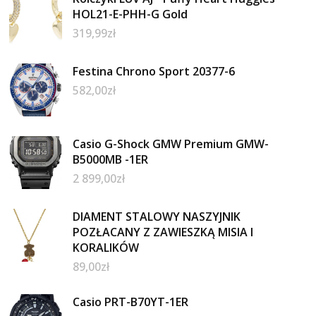
HOL21-E-PHH-G Gold
319,99
zł
Festina Chrono Sport 20377-6
582,00
zł
Casio G-Shock GMW Premium GMW-
B5000MB -1ER
2 899,00
zł
DIAMENT STALOWY NASZYJNIK
POZŁACANY Z ZAWIESZKĄ MISIA I
KORALIKÓW
89,00
zł
Casio PRT-B70YT-1ER