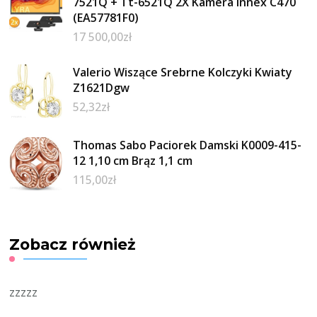
7521Q + Tt-6521Q 2X Kamera Innex C470
(EA57781F0)
17 500,00
zł
Valerio Wiszące Srebrne Kolczyki Kwiaty
Z1621Dgw
52,32
zł
Thomas Sabo Paciorek Damski K0009-415-
12 1,10 cm Brąz 1,1 cm
115,00
zł
Zobacz również
zzzzz