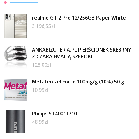
realme GT 2 Pro 12/256GB Paper White
3 196,55
zł
ANKABIZUTERIA.PL PIERŚCIONEK SREBRNY
Z CZARĄ EMALIĄ SZEROKI
128,00
zł
Metafen żel Forte 100mg/g (10%) 50 g
10,99
zł
Philips Slf4001T/10
48,99
zł