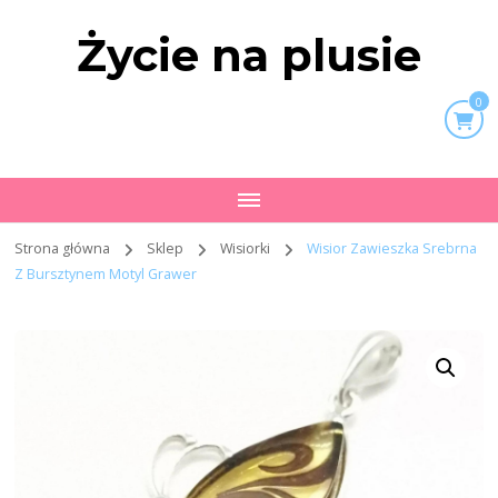
Życie na plusie
0
Strona główna
Sklep
Wisiorki
Wisior Zawieszka Srebrna
Z Bursztynem Motyl Grawer