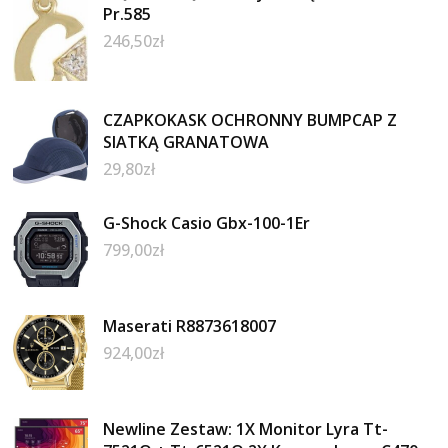
Pr.585
246,50
zł
CZAPKOKASK OCHRONNY BUMPCAP Z
SIATKĄ GRANATOWA
29,80
zł
G-Shock Casio Gbx-100-1Er
799,00
zł
Maserati R8873618007
924,00
zł
Newline Zestaw: 1X Monitor Lyra Tt-