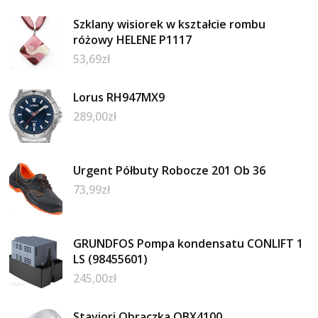
Szklany wisiorek w kształcie rombu
różowy HELENE P1117
53,69
zł
Lorus RH947MX9
289,00
zł
Urgent Półbuty Robocze 201 Ob 36
73,99
zł
GRUNDFOS Pompa kondensatu CONLIFT 1
LS (98455601)
245,00
zł
Staviori Obrączka OBX4100