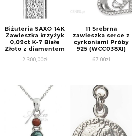
Biżuteria SAXO 14K
11 Srebrna
Zawieszka krzyżyk
zawieszka serce z
0,09ct K-7 Białe
cyrkoniami Próby
Złoto z diamentem
925 (WCC038XI)
2 300,00
zł
67,00
zł