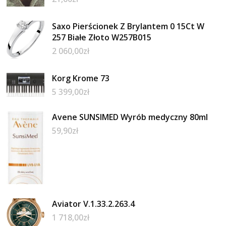
Saxo Pierścionek Z Brylantem 0 15Ct W
257 Białe Złoto W257B015
2 060,00
zł
Korg Krome 73
5 399,00
zł
Avene SUNSIMED Wyrób medyczny 80ml
59,90
zł
Aviator V.1.33.2.263.4
1 718,00
zł