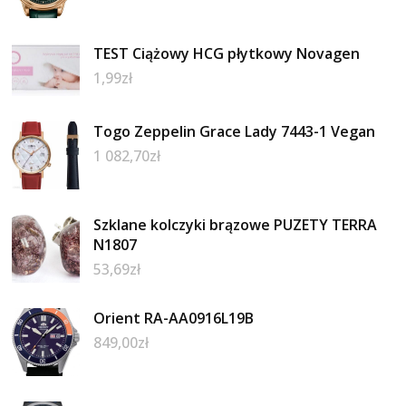
TEST Ciążowy HCG płytkowy Novagen
1,99
zł
Togo Zeppelin Grace Lady 7443-1 Vegan
1 082,70
zł
Szklane kolczyki brązowe PUZETY TERRA
N1807
53,69
zł
Orient RA-AA0916L19B
849,00
zł