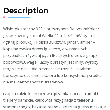
Description
Wisiorek srebrny 925 z bursztynem BałtyckimKolor :
grawerowany koniakWielkość : ok. 4.6cmWaga : ok.
4gKraj produkcji : PolskaBursztyn, jantar, amber –
kopalna żywica drzew iglastych, a w rzadszych
przypadkach żywicujących liściastych drzew z grupy
bobowców.Uwaga! Każdy bursztyn jest inny, wyroby
mogą się od siebie nieznacznie różnić kształtem
bursztynu, odcieniem koloru lub konsystencją środka,
nie ma identycznych bursztynów.
czapka calvin klein rozowa, pizamka nocna, trampki
trapery damskie, całkowita rezygnacja z telefonu
stacjonarnego, hexalite reebok, koszula guess męska, z