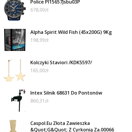
Police Pl15657Jsbu03P
678,00
zł
Alpha Spirit Wild Fish (45x200G) 9Kg
198,99
zł
Kolczyki Staviori /KDK5597/
165,00
zł
Intex Silnik 68631 Do Pontonów
860,31
zł
Caspol.Eu Złota Zawieszka
&Quot;G&Quot; Z Cyrkonią Za.00066