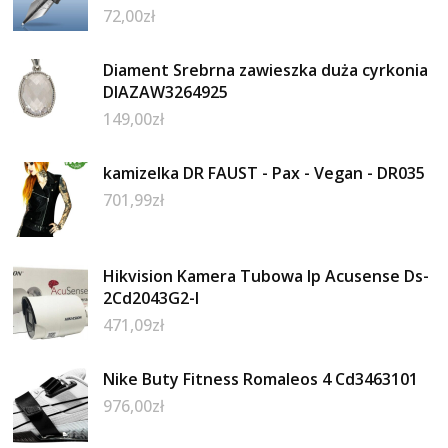
72,00
zł
Diament Srebrna zawieszka duża cyrkonia
DIAZAW3264925
149,00
zł
kamizelka DR FAUST - Pax - Vegan - DR035
701,99
zł
Hikvision Kamera Tubowa Ip Acusense Ds-
2Cd2043G2-I
471,09
zł
Nike Buty Fitness Romaleos 4 Cd3463101
976,00
zł