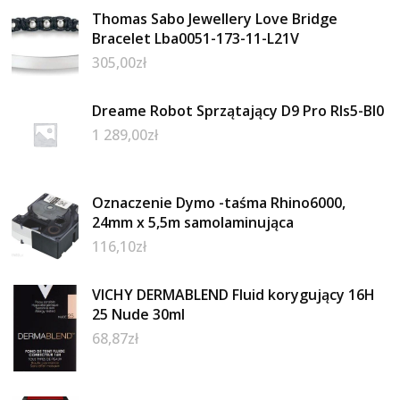
Thomas Sabo Jewellery Love Bridge
Bracelet Lba0051-173-11-L21V
305,00
zł
Dreame Robot Sprzątający D9 Pro Rls5-Bl0
1 289,00
zł
Oznaczenie Dymo -taśma Rhino6000,
24mm x 5,5m samolaminująca
116,10
zł
VICHY DERMABLEND Fluid korygujący 16H
25 Nude 30ml
68,87
zł