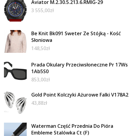
Aviator M.2.30.5.213.6.RMIG-29
3 555,00
zł
Be Knit Bk091 Sweter Ze Stójką - Kość
Słoniowa
148,50
zł
Prada Okulary Przeciwsłoneczne Pr 17Ws
1Ab5S0
853,00
zł
Gold Point Kolczyki Ażurowe Falki V178A2
43,88
zł
Waterman Część Przednia Do Pióra
Embleme Stalówka Ct (F)