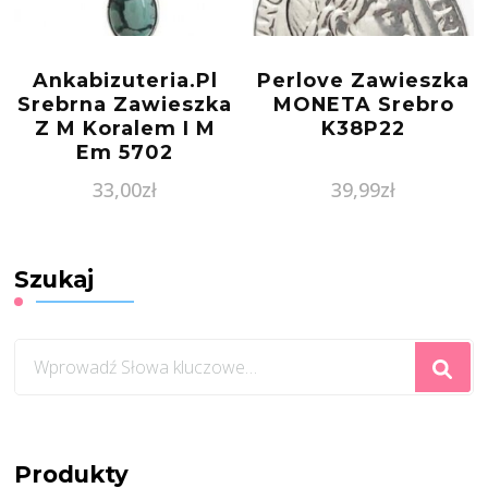
Ankabizuteria.Pl
Perlove Zawieszka
Srebrna Zawieszka
MONETA Srebro
Z M Koralem I M
K38P22
Em 5702
33,00
zł
39,99
zł
Szukaj
Szukasz
czegoś?
Produkty