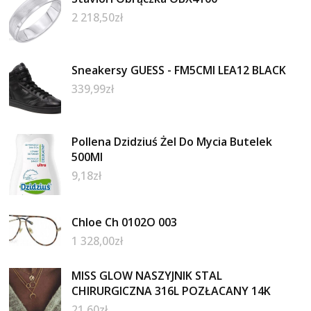
2 218,50
zł
Sneakersy GUESS - FM5CMI LEA12 BLACK
339,99
zł
Pollena Dzidziuś Żel Do Mycia Butelek
500Ml
9,18
zł
Chloe Ch 0102O 003
1 328,00
zł
MISS GLOW NASZYJNIK STAL
CHIRURGICZNA 316L POZŁACANY 14K
21,60
zł