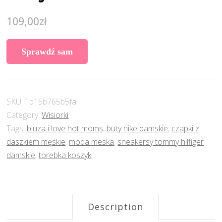
109,00
zł
Sprawdź sam
SKU:
1b15b765b5fa
Category:
Wisiorki
Tags:
bluza i love hot moms
,
buty nike damskie
,
czapki z
daszkiem męskie
,
moda meska
,
sneakersy tommy hilfiger
damskie
,
torebka koszyk
Description