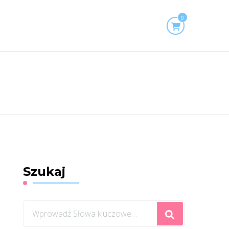
0
Szukaj
Szukasz
czegoś?