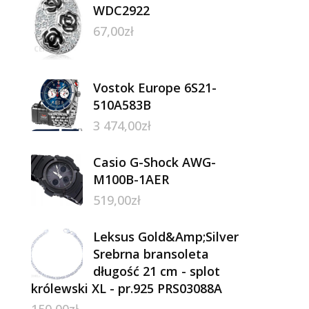
WDC2922
67,00
zł
Vostok Europe 6S21-
510A583B
3 474,00
zł
Casio G-Shock AWG-
M100B-1AER
519,00
zł
Leksus Gold&Amp;Silver
Srebrna bransoleta
długość 21 cm - splot
królewski XL - pr.925 PRS03088A
150,00
zł