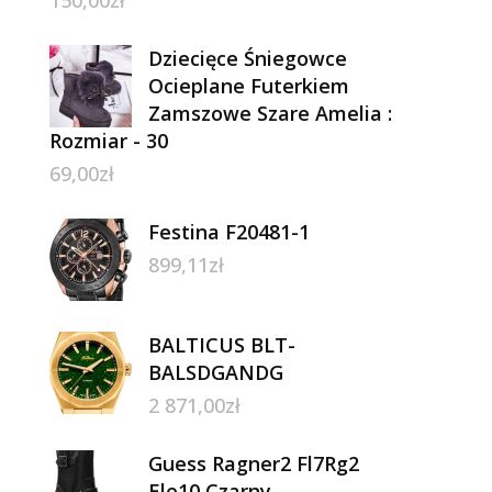
Dziecięce Śniegowce
Ocieplane Futerkiem
Zamszowe Szare Amelia :
Rozmiar - 30
69,00
zł
Festina F20481-1
899,11
zł
BALTICUS BLT-
BALSDGANDG
2 871,00
zł
Guess Ragner2 Fl7Rg2
Ele10 Czarny