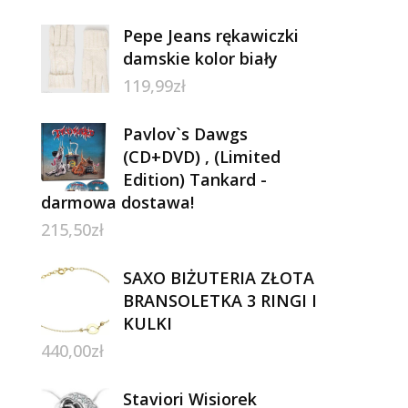
Pepe Jeans rękawiczki
damskie kolor biały
119,99
zł
Pavlov`s Dawgs
(CD+DVD) , (Limited
Edition) Tankard -
darmowa dostawa!
215,50
zł
SAXO BIŻUTERIA ZŁOTA
BRANSOLETKA 3 RINGI I
KULKI
440,00
zł
Staviori Wisiorek