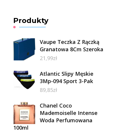
Produkty
Vaupe Teczka Z Rączką
Granatowa 8Cm Szeroka
21,99
zł
Atlantic Slipy Męskie
3Mp-094 Sport 3-Pak
89,85
zł
Chanel Coco
Mademoiselle Intense
Woda Perfumowana
100ml