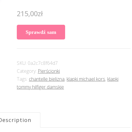
215,00
zł
Sprawdź sam
SKU:
0a2c7c8f64d7
Category:
Pierścionki
Tags:
chantelle bielizna
,
klapki michael kors
,
klapki
tommy hilfiger damskie
Description