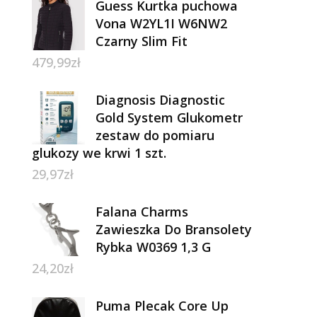
Guess Kurtka puchowa
Vona W2YL1I W6NW2
Czarny Slim Fit
479,99
zł
Diagnosis Diagnostic
Gold System Glukometr
zestaw do pomiaru
glukozy we krwi 1 szt.
29,97
zł
Falana Charms
Zawieszka Do Bransolety
Rybka W0369 1,3 G
24,20
zł
Puma Plecak Core Up