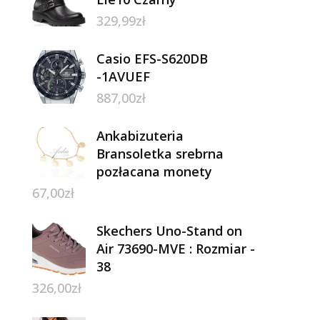
329,99
zł
Casio EFS-S620DB
-1AVUEF
887,00
zł
Ankabizuteria
Bransoletka srebrna
pozłacana monety
67,00
zł
Skechers Uno-Stand on
Air 73690-MVE : Rozmiar -
38
326,00
zł