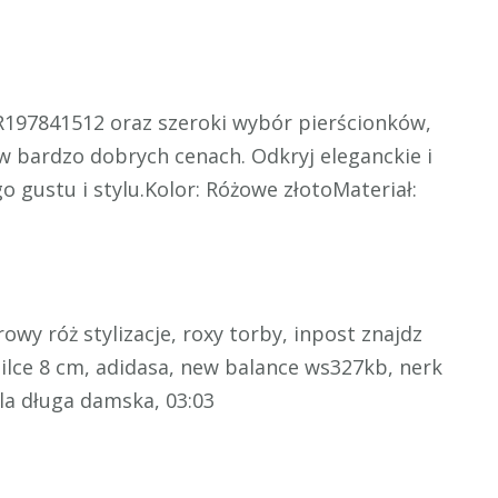
197841512 oraz szeroki wybór pierścionków,
 w bardzo dobrych cenach. Odkryj eleganckie i
o gustu i stylu.Kolor: Różowe złotoMateriał:
wy róż stylizacje, roxy torby, inpost znajdz
pilce 8 cm, adidasa, new balance ws327kb, nerk
la długa damska, 03:03