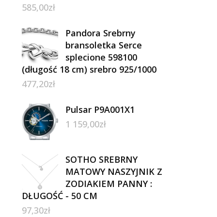
585,00
zł
Pandora Srebrny
bransoletka Serce
splecione 598100
(długość 18 cm) srebro 925/1000
477,20
zł
Pulsar P9A001X1
1 159,00
zł
SOTHO SREBRNY
MATOWY NASZYJNIK Z
ZODIAKIEM PANNY :
DŁUGOŚĆ - 50 CM
97,30
zł