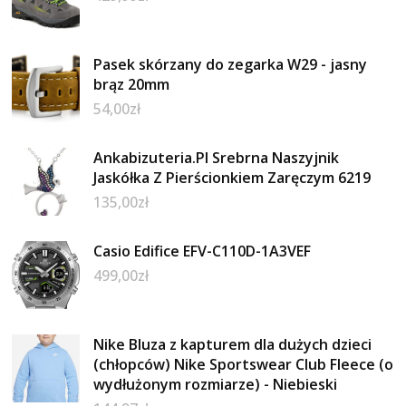
Pasek skórzany do zegarka W29 - jasny
brąz 20mm
54,00
zł
Ankabizuteria.Pl Srebrna Naszyjnik
Jaskółka Z Pierścionkiem Zaręczym 6219
135,00
zł
Casio Edifice EFV-C110D-1A3VEF
499,00
zł
Nike Bluza z kapturem dla dużych dzieci
(chłopców) Nike Sportswear Club Fleece (o
wydłużonym rozmiarze) - Niebieski