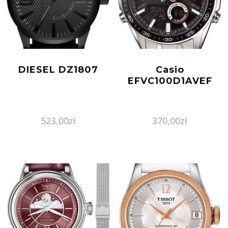
DIESEL DZ1807
Casio
EFVC100D1AVEF
523,00
zł
370,00
zł