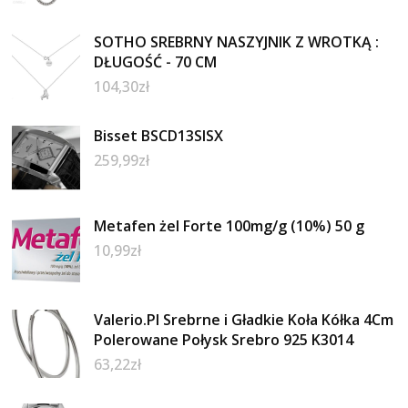
SOTHO SREBRNY NASZYJNIK Z WROTKĄ :
DŁUGOŚĆ - 70 CM
104,30
zł
Bisset BSCD13SISX
259,99
zł
Metafen żel Forte 100mg/g (10%) 50 g
10,99
zł
Valerio.Pl Srebrne i Gładkie Koła Kółka 4Cm
Polerowane Połysk Srebro 925 K3014
63,22
zł