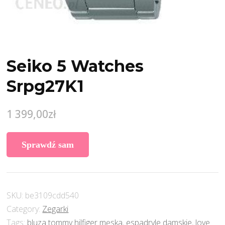
Seiko 5 Watches
Srpg27K1
1 399,00
zł
Sprawdź sam
SKU:
be3109cdd540
Category:
Zegarki
Tags:
bluza tommy hilfiger męska
,
espadryle damskie
,
love