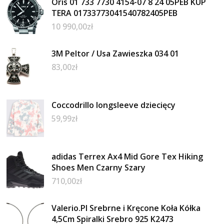
Oris 01 733 7730 4154-07 8 24 05PEB KUP
TERA 01733773041540782405PEB
10 990,00
zł
3M Peltor / Usa Zawieszka 034 01
83,00
zł
Coccodrillo longsleeve dziecięcy
59,99
zł
adidas Terrex Ax4 Mid Gore Tex Hiking
Shoes Men Czarny Szary
710,00
zł
Valerio.Pl Srebrne i Kręcone Koła Kółka
4,5Cm Spiralki Srebro 925 K2473