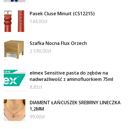
Pasek Cluse Minuit (CS12215)
144,00
zł
Szafka Nocna Flux Orzech
2 590,00
zł
elmex Sensitive pasta do zębów na
nadwrażliwość z aminofluorkiem 75ml
8,83
zł
DIAMENT ŁAŃCUSZEK SREBRNY LINECZKA
1,2MM
99,00
zł