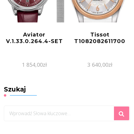
Aviator
Tissot
V.1.33.0.264.4-SET
T1082082611700
1 854,00
zł
3 640,00
zł
Szukaj
Szukasz
czegoś?