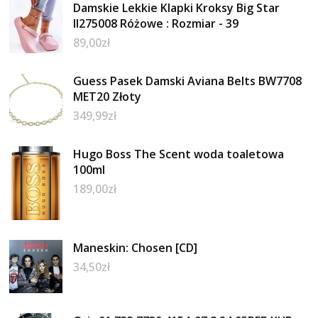
Damskie Lekkie Klapki Kroksy Big Star
II275008 Różowe : Rozmiar - 39
89,00
zł
Guess Pasek Damski Aviana Belts BW7708
MET20 Złoty
349,99
zł
Hugo Boss The Scent woda toaletowa
100ml
189,00
zł
Maneskin: Chosen [CD]
34,50
zł