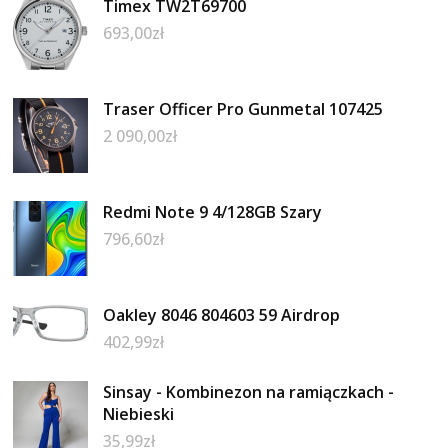
Timex TW2T69700
693,00
zł
Traser Officer Pro Gunmetal 107425
2 090,00
zł
Redmi Note 9 4/128GB Szary
796,60
zł
Oakley 8046 804603 59 Airdrop
402,99
zł
Sinsay - Kombinezon na ramiączkach -
Niebieski
35,99
zł