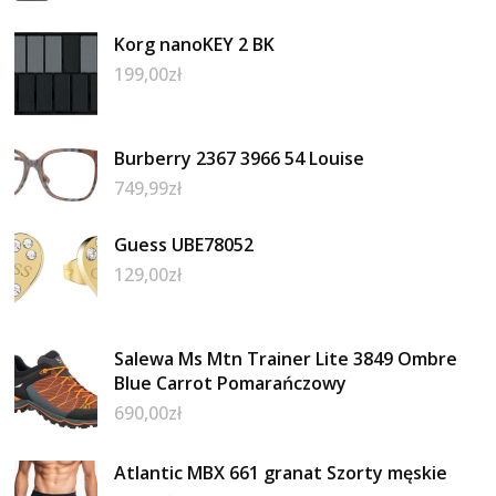
Korg nanoKEY 2 BK
199,00
zł
Burberry 2367 3966 54 Louise
749,99
zł
Guess UBE78052
129,00
zł
Salewa Ms Mtn Trainer Lite 3849 Ombre
Blue Carrot Pomarańczowy
690,00
zł
Atlantic MBX 661 granat Szorty męskie