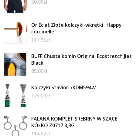
30,00
zł
Or Éclat Złote kolczyki-wkrętki "Happy
coccinelle"
117,95
zł
BUFF Chusta komin Original Ecostretch Jies
Black
85,00
zł
Kolczyki Staviori /KDM5942/
175,00
zł
FALANA KOMPLET SREBRNY WISZĄCE
KÓŁKO Z0717 3,3G
114,52
zł