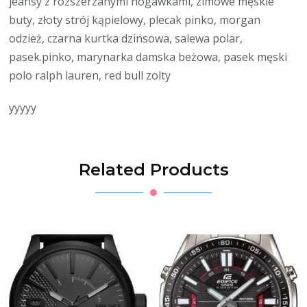
jeansy z rozszerzanymi nogawkami, zimowe męskie
buty, złoty strój kąpielowy, plecak pinko, morgan
odzież, czarna kurtka dzinsowa, salewa polar,
pasek.pinko, marynarka damska beżowa, pasek męski
polo ralph lauren, red bull zolty
yyyyy
Related Products