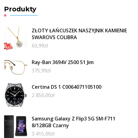
Produkty
ZŁOTY ŁAŃCUSZEK NASZYJNIK KAMIENIE
SWAROVS COLIBRA
63,99
zł
Ray-Ban 3694V 2500 51 Jim
375,99
zł
Certina DS 1 C0064071105100
2 856,00
zł
Samsung Galaxy Z Flip3 5G SM-F711
8/128GB Czarny
3 415,00
zł