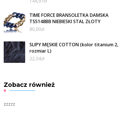
144,97
zł
TIME FORCE BRANSOLETKA DAMSKA
TS5148BB NIEBIESKI STAL ZŁOTY
80,00
zł
SLIPY MĘSKIE COTTON (kolor titanium 2,
rozmiar L)
22,34
zł
Zobacz również
zzzzz