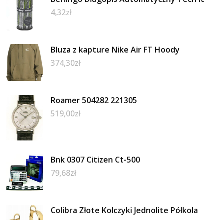
4,32
zł
Bluza z kapture Nike Air FT Hoody
374,30
zł
Roamer 504282 221305
519,00
zł
Bnk 0307 Citizen Ct-500
79,68
zł
Colibra Złote Kolczyki Jednolite Półkola