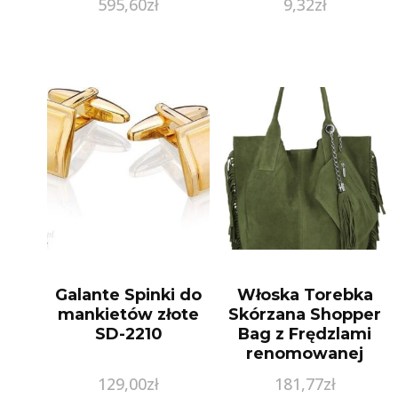
595,60
zł
9,32
zł
Wypróżniająca,
133Ml
Galante Spinki do
Włoska Torebka
mankietów złote
Skórzana Shopper
SD-2210
Bag z Frędzlami
renomowanej
firmy Vittoria Gotti
129,00
zł
181,77
zł
Zielona (kolory)