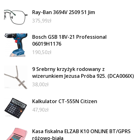
Ray-Ban 3694V 2509 51 Jim
375,99
zł
Bosch GSB 18V-21 Professional
06019H1176
190,50
zł
9 Srebrny krzyżyk rodowany z
wizerunkiem Jezusa Próba 925. (DCA006IX)
38,00
zł
Kalkulator CT-555N Citizen
47,90
zł
Kasa fiskalna ELZAB K10 ONLINE BT/GPRS
różowo-biała