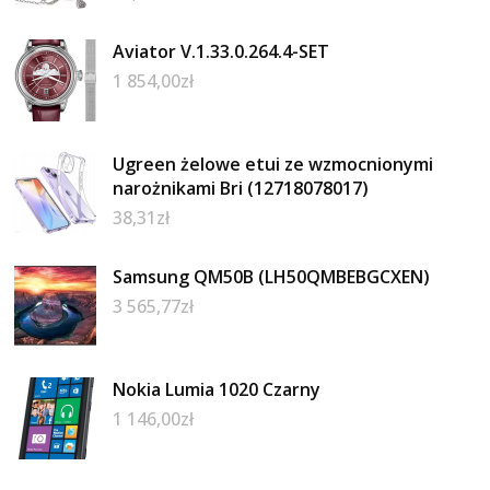
Aviator V.1.33.0.264.4-SET
1 854,00
zł
Ugreen żelowe etui ze wzmocnionymi
narożnikami Bri (12718078017)
38,31
zł
Samsung QM50B (LH50QMBEBGCXEN)
3 565,77
zł
Nokia Lumia 1020 Czarny
1 146,00
zł