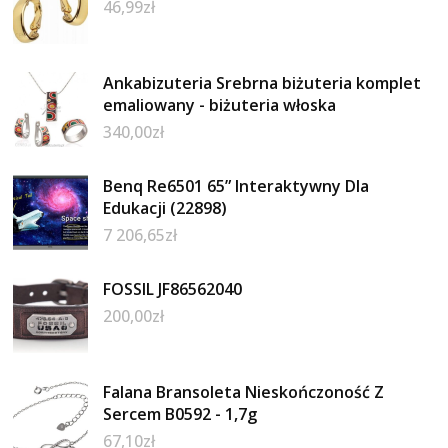
46,99
zł
Ankabizuteria Srebrna biżuteria komplet
emaliowany - biżuteria włoska
340,00
zł
Benq Re6501 65” Interaktywny Dla
Edukacji (22898)
7 206,65
zł
FOSSIL JF86562040
200,00
zł
Falana Bransoleta Nieskończoność Z
Sercem B0592 - 1,7g
67,10
zł