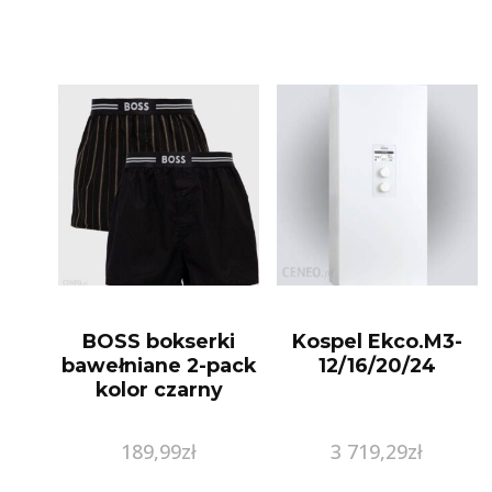
BOSS bokserki
Kospel Ekco.M3-
bawełniane 2-pack
12/16/20/24
kolor czarny
189,99
zł
3 719,29
zł