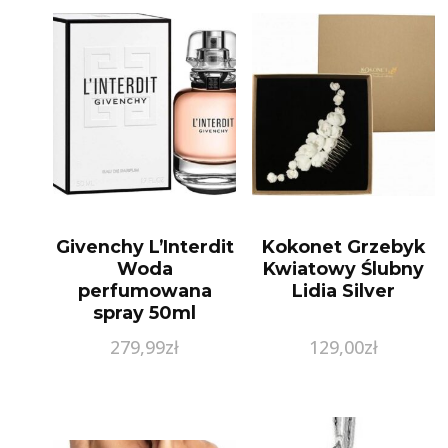
Givenchy L’Interdit
Kokonet Grzebyk
Woda
Kwiatowy Ślubny
perfumowana
Lidia Silver
spray 50ml
279,99
zł
129,00
zł