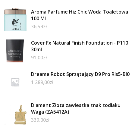
Aroma Parfume Hiz Chic Woda Toaletowa
100 Ml
36,59
zł
Cover Fx Natural Finish Foundation - P110
30ml
91,00
zł
Dreame Robot Sprzątający D9 Pro Rls5-Bl0
1 289,00
zł
Diament Złota zawieszka znak zodiaku
Waga (ZA5412A)
339,00
zł