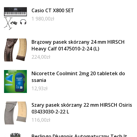
Casio CT X800 SET
1 980,00
zł
Brązowy pasek skórzany 24 mm HIRSCH
Heavy Calf 01475010-2-24 (L)
224,00
zł
Nicorette Coolmint 2mg 20 tabletek do
ssania
12,93
zł
Szary pasek skórzany 22 mm HIRSCH Osiris
03433030-2-22 L
116,00
zł
Berlingo Długopis Automatyczny Tech It