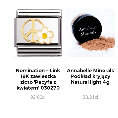
Nomination – Link
Annabelle Minerals
18K zawieszka
Podkład kryjący
złoto 'Pacyfa z
Natural light 4g
kwiatem’ 030270
06
92,00
zł
38,21
zł