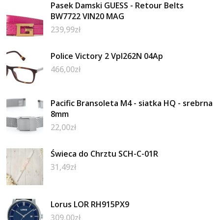
Pasek Damski GUESS - Retour Belts
BW7722 VIN20 MAG
239,99
zł
Police Victory 2 Vpl262N 04Ap
466,00
zł
Pacific Bransoleta M4 - siatka HQ - srebrna
8mm
22,00
zł
Świeca do Chrztu SCH-C-01R
31,49
zł
Lorus LOR RH915PX9
309,00
zł