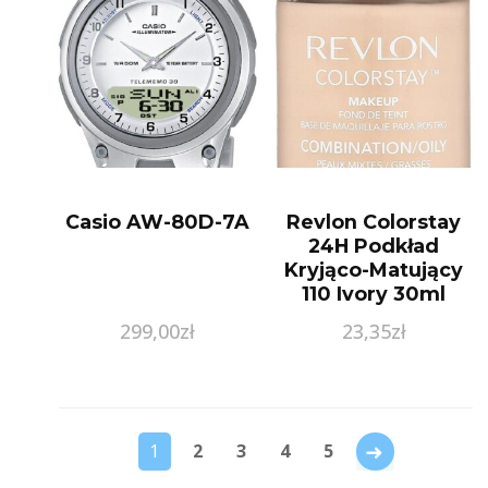
Casio AW-80D-7A
Revlon Colorstay
24H Podkład
Kryjąco-Matujący
110 Ivory 30ml
299,00
zł
23,35
zł
→
1
2
3
4
5