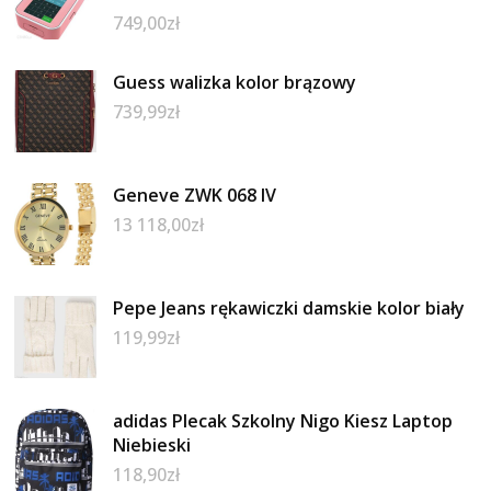
749,00
zł
Guess walizka kolor brązowy
739,99
zł
Geneve ZWK 068 IV
13 118,00
zł
Pepe Jeans rękawiczki damskie kolor biały
119,99
zł
adidas Plecak Szkolny Nigo Kiesz Laptop
Niebieski
118,90
zł