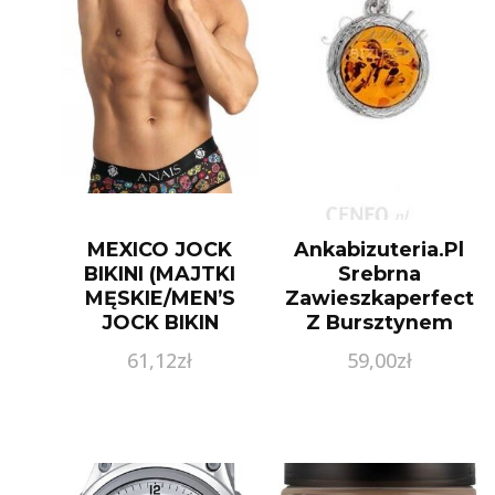
MEXICO JOCK
Ankabizuteria.Pl
BIKINI (MAJTKI
Srebrna
MĘSKIE/MEN’S
Zawieszkaperfect
JOCK BIKIN
Z Bursztynem
Okrągła 7312
61,12
zł
59,00
zł