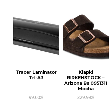
Tracer Laminator
Klapki
Trl-A3
BIRKENSTOCK –
Arizona Bs 0951311
Mocha
99,00
zł
329,99
zł