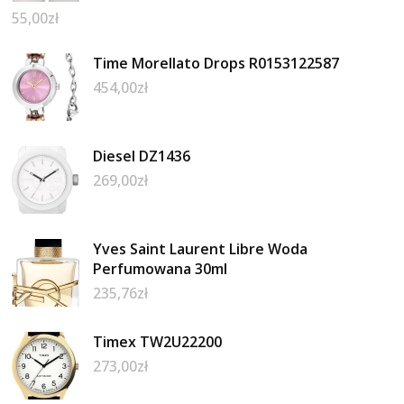
55,00
zł
Time Morellato Drops R0153122587
454,00
zł
Diesel DZ1436
269,00
zł
Yves Saint Laurent Libre Woda
Perfumowana 30ml
235,76
zł
Timex TW2U22200
273,00
zł