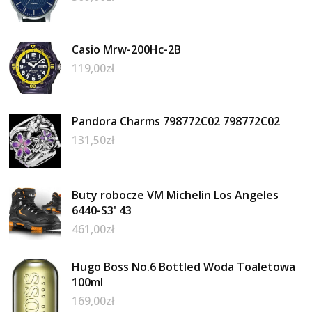
Casio Mrw-200Hc-2B
119,00
zł
Pandora Charms 798772C02 798772C02
131,50
zł
Buty robocze VM Michelin Los Angeles
6440-S3' 43
461,00
zł
Hugo Boss No.6 Bottled Woda Toaletowa
100ml
169,00
zł