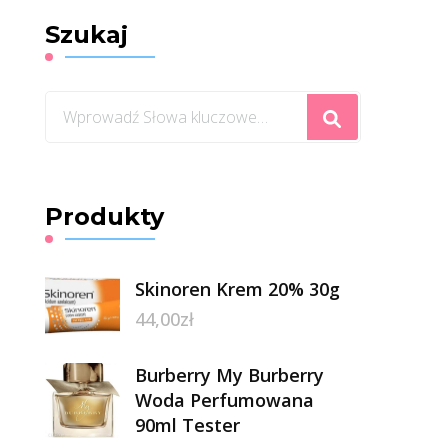
Szukaj
Szukasz
czegoś?
Produkty
Skinoren Krem 20% 30g
44,00
zł
Burberry My Burberry
Woda Perfumowana
90ml Tester