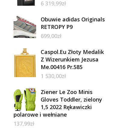
6 319,99
zł
Obuwie adidas Originals
RETROPY P9
699,00
zł
Caspol.Eu Złoty Medalik
Z Wizerunkiem Jezusa
Me.00416 Pr.585
1 530,00
zł
Ziener Le Zoo Minis
Gloves Toddler, zielony
1,5 2022 Rękawiczki
polarowe i wełniane
137,99
zł