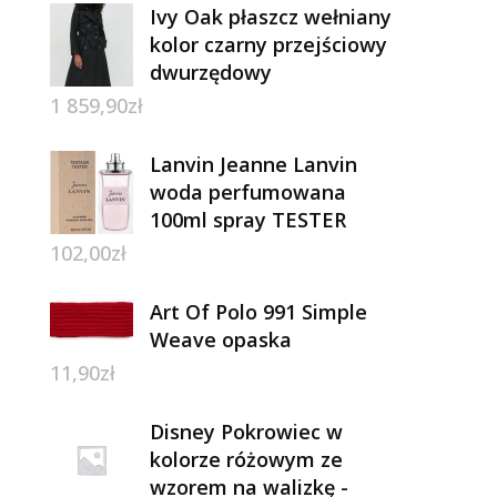
Ivy Oak płaszcz wełniany
kolor czarny przejściowy
dwurzędowy
1 859,90
zł
Lanvin Jeanne Lanvin
woda perfumowana
100ml spray TESTER
102,00
zł
Art Of Polo 991 Simple
Weave opaska
11,90
zł
Disney Pokrowiec w
kolorze różowym ze
wzorem na walizkę -