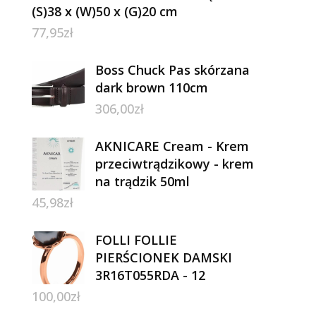
(S)38 x (W)50 x (G)20 cm
77,95
zł
Boss Chuck Pas skórzana
dark brown 110cm
306,00
zł
AKNICARE Cream - Krem
przeciwtrądzikowy - krem
na trądzik 50ml
45,98
zł
FOLLI FOLLIE
PIERŚCIONEK DAMSKI
3R16T055RDA - 12
100,00
zł