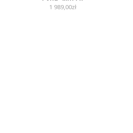
1 989,00
zł