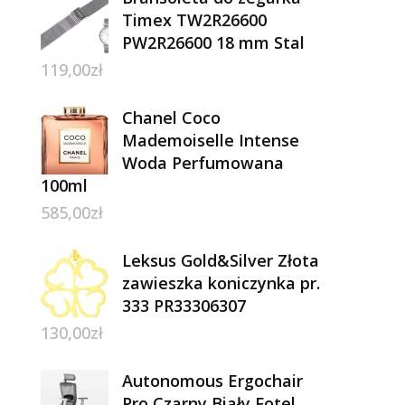
Timex TW2R26600
PW2R26600 18 mm Stal
119,00
zł
Chanel Coco
Mademoiselle Intense
Woda Perfumowana
100ml
585,00
zł
Leksus Gold&Silver Złota
zawieszka koniczynka pr.
333 PR33306307
130,00
zł
Autonomous Ergochair
Pro Czarny Biały Fotel