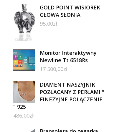
GOLD POINT WISIOREK
GŁOWA SŁONIA
95,00
zł
Monitor Interaktywny
Newline Tt 6518Rs
17 500,00
zł
DIAMENT NASZYJNIK
POZŁACANY Z PERŁAMI "
FINEZYJNE POŁĄCZENIE
" 925
486,00
zł
Bransoleta do zegarka