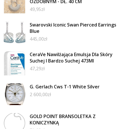
OZDOBNYM - DŁ. 40 CM
49,95
zł
Swarovski Iconic Swan Pierced Earrings
Blue
445,00
zł
CeraVe Nawilżająca Emulsja Dla Skóry
Suchej I Bardzo Suchej 473Ml
47,29
zł
G. Gerlach Cws T-1 White Silver
2 600,00
zł
GOLD POINT BRANSOLETKA Z
KONICZYNKĄ