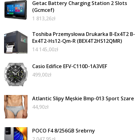
Getac Battery Charging Station 2 Slots
(Gcmcef)
1 813,26
zł
Toshiba Przemysłowa Drukarka B-Ex4T2 B-
Ex4T2-Hs12-Qm-R (BEX4T2HS12QMR)
14 145,00
zł
Casio Edifice EFV-C110D-1A3VEF
499,00
zł
Atlantic Slipy Męskie Bmp-013 Sport Szare
44,90
zł
POCO F4 8/256GB Srebrny
2 047,95
zł