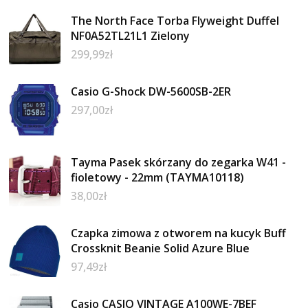
The North Face Torba Flyweight Duffel
NF0A52TL21L1 Zielony
299,99
zł
Casio G-Shock DW-5600SB-2ER
297,00
zł
Tayma Pasek skórzany do zegarka W41 -
fioletowy - 22mm (TAYMA10118)
38,00
zł
Czapka zimowa z otworem na kucyk Buff
Crossknit Beanie Solid Azure Blue
97,49
zł
Casio CASIO VINTAGE A100WE-7BEF