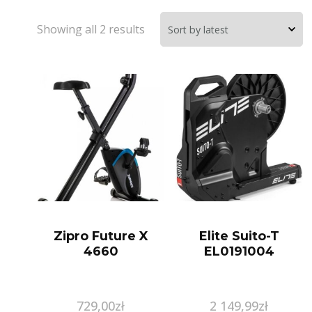
Showing all 2 results
Zipro Future X
Elite Suito-T
4660
EL0191004
729,00
zł
2 149,99
zł