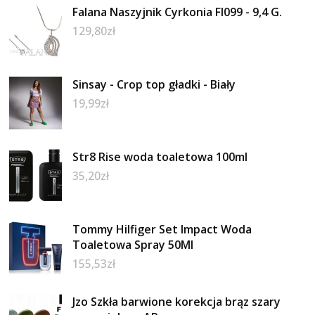
Falana Naszyjnik Cyrkonia Fl099 - 9,4 G.
129,80
zł
Sinsay - Crop top gładki - Biały
19,99
zł
Str8 Rise woda toaletowa 100ml
35,20
zł
Tommy Hilfiger Set Impact Woda
Toaletowa Spray 50Ml
155,53
zł
Jzo Szkła barwione korekcja brąz szary