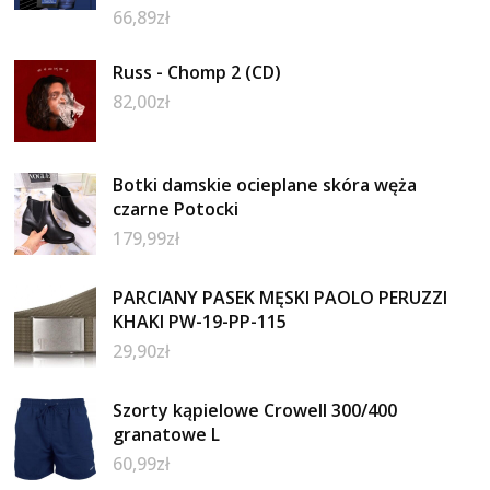
66,89
zł
Russ - Chomp 2 (CD)
82,00
zł
Botki damskie ocieplane skóra węża
czarne Potocki
179,99
zł
PARCIANY PASEK MĘSKI PAOLO PERUZZI
KHAKI PW-19-PP-115
29,90
zł
Szorty kąpielowe Crowell 300/400
granatowe L
60,99
zł