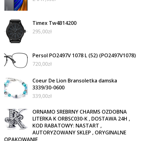
Timex Tw4B14200
295,00
zł
Persol PO2497V 1078 L (52) (PO2497V1078)
720,00
zł
Coeur De Lion Bransoletka damska
3339/30-0600
339,00
zł
ORNAMO SREBRNY CHARMS OZDOBNA
LITERKA K ORBSC030-K , DOSTAWA 24H ,
KOD RABATOWY: NASTART ,
AUTORYZOWANY SKLEP , ORYGINALNE
OPAKOWANIE