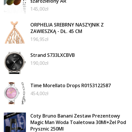
szarozielony AR
145,00
zł
ORPHELIA SREBRNY NASZYJNIK Z
ZAWIESZKĄ - DŁ. 45 CM
196,95
zł
Strand S733LXCBVB
190,00
zł
Time Morellato Drops R0153122587
454,00
zł
Coty Bruno Banani Zestaw Prezentowy
Magic Man Woda Toaletowa 30Ml+Żel Pod
Prysznic 250Ml