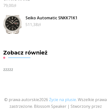
79,00
zł
Seiko Automatic SNKK71K1
511,38
zł
Zobacz również
zzzzz
© prawa autorskie2026
Życie na plusie
. Wszelkie prawa
zastrzeżone.
Blossom Speaker | Stworzony przez