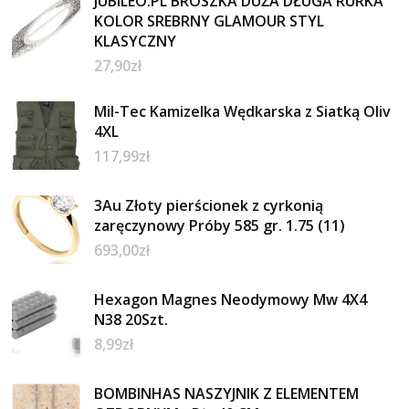
JUBILEO.PL BROSZKA DUŻA DŁUGA RURKA
KOLOR SREBRNY GLAMOUR STYL
KLASYCZNY
27,90
zł
Mil-Tec Kamizelka Wędkarska z Siatką Oliv
4XL
117,99
zł
3Au Złoty pierścionek z cyrkonią
zaręczynowy Próby 585 gr. 1.75 (11)
693,00
zł
Hexagon Magnes Neodymowy Mw 4X4
N38 20Szt.
8,99
zł
BOMBINHAS NASZYJNIK Z ELEMENTEM