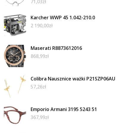
71,03
zł
Karcher WWP 45 1.042-210.0
2 190,00
zł
Maserati R8873612016
868,99
zł
Colibra Nausznice ważki P21SZP06AU
57,26
zł
Emporio Armani 3195 5243 51
367,99
zł