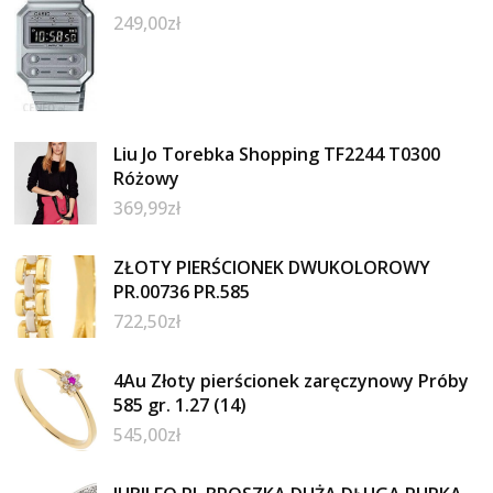
249,00
zł
Liu Jo Torebka Shopping TF2244 T0300
Różowy
369,99
zł
ZŁOTY PIERŚCIONEK DWUKOLOROWY
PR.00736 PR.585
722,50
zł
4Au Złoty pierścionek zaręczynowy Próby
585 gr. 1.27 (14)
545,00
zł