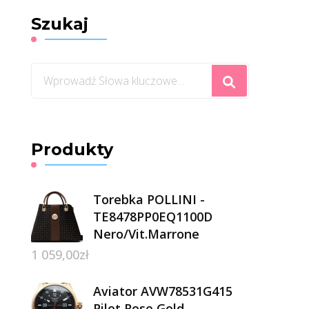
Szukaj
Szukasz
czegoś?
Produkty
Torebka POLLINI -
TE8478PP0EQ1100D
Nero/Vit.Marrone
1 059,00
zł
Aviator AVW78531G415
Pilot Rose Gold