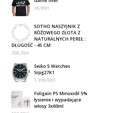
Game over
36,90
zł
SOTHO NASZYJNIK Z
RÓŻOWEGO ZŁOTA Z
NATURALNYCH PEREŁ :
DŁUGOŚĆ - 45 CM
398,30
zł
Seiko 5 Watches
Srpg27K1
1 399,00
zł
Foligain P5 Minoxidil 5%
łysienie i wypadające
włosy 3x60ml