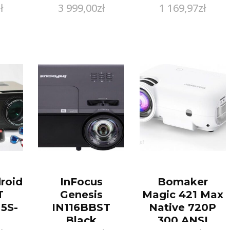
ł
3 999,00
zł
1 169,97
zł
Zenwire Yg550
roid
InFocus
Bomaker
T
Genesis
Magic 421 Max
5S-
IN116BBST
Native 720P
Black
300 ANSI