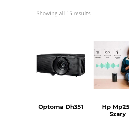
Showing all 15 results
Optoma Dh351
Hp Mp2
Szary