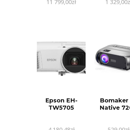
11 799,00
zł
1 329,00
z
Epson EH-
Bomaker 
TW5705
Native 7
4 180,48
zł
529,00
zł