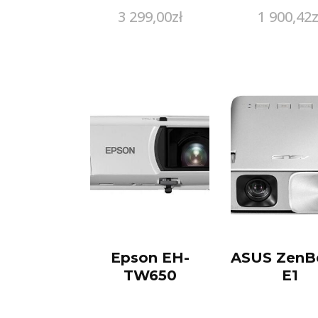
3 299,00
zł
1 900,42
z
Epson EH-
ASUS Zen
TW650
E1