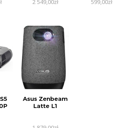
ł
2 549,00
zł
599,00
zł
Lumens 2.4G
5.8G Wi-Fi
Screen
Mirroring
Bluetooth
Speakers
S5
Asus Zenbeam
20P
Latte L1
1 879,00
zł