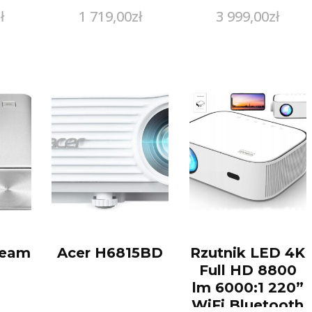
ł
1 719,00
zł
3 999,00
zł
Beam
Acer H6815BD
Rzutnik LED 4K
Full HD 8800
lm 6000:1 220”
WiFi Bluetooth