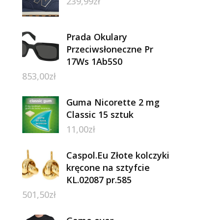
239,99
zł
Prada Okulary
Przeciwsłoneczne Pr
17Ws 1Ab5S0
853,00
zł
Guma Nicorette 2 mg
Classic 15 sztuk
11,00
zł
Caspol.Eu Złote kolczyki
kręcone na sztyfcie
KL.02087 pr.585
501,50
zł