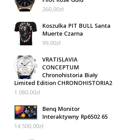
260,00
zł
Koszulka PIT BULL Santa
Muerte Czarna
99,00
zł
VRATISLAVIA
CONCEPTUM
Chronohistoria Biały
Limited Edition CHRONOHISTORIA2
1 080,00
zł
Benq Monitor
Interaktywny Rp6502 65
14 500,00
zł