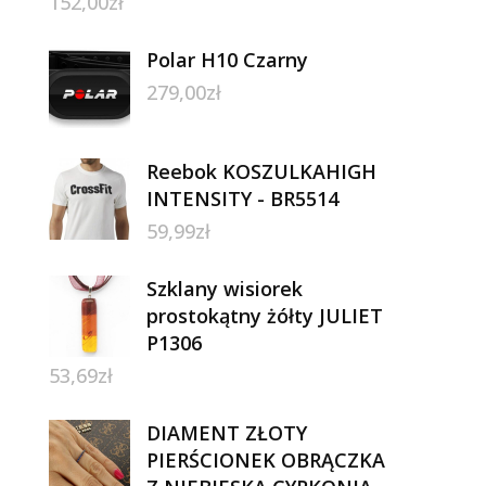
152,00
zł
Polar H10 Czarny
279,00
zł
Reebok KOSZULKAHIGH
INTENSITY - BR5514
59,99
zł
Szklany wisiorek
prostokątny żółty JULIET
P1306
53,69
zł
DIAMENT ZŁOTY
PIERŚCIONEK OBRĄCZKA