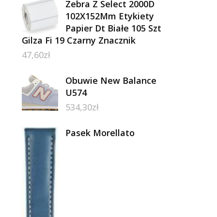
Zebra Z Select 2000D
102X152Mm Etykiety
Papier Dt Białe 105 Szt
Gilza Fi 19 Czarny Znacznik
47,60
zł
Obuwie New Balance
U574
534,30
zł
Pasek Morellato