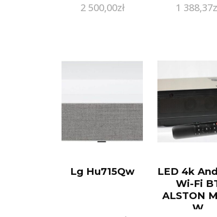
2 500,00
zł
1 388,37
z
Lg Hu715Qw
LED 4k And
Wi-Fi B
ALSTON M
W