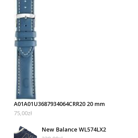
A01A01U3687934064CRR20 20 mm
75,00
zł
New Balance WL574LX2