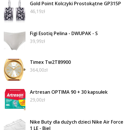
Gold Point Kolczyki Prostokątne GP315P
46,19
zł
Figi Esotiq Pelina - DWUPAK - S
39,99
zł
Timex Tw2T89900
364,00
zł
Artresan OPTIMA 90 + 30 kapsułek
29,00
zł
Nike Buty dla dużych dzieci Nike Air Force
1 LE - Biel