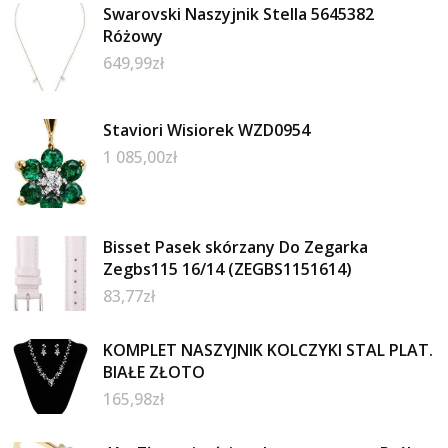
Swarovski Naszyjnik Stella 5645382
Różowy
649,99
zł
Staviori Wisiorek WZD0954
1 085,00
zł
Bisset Pasek skórzany Do Zegarka
Zegbs115 16/14 (ZEGBS1151614)
83,77
zł
KOMPLET NASZYJNIK KOLCZYKI STAL PLAT.
BIAŁE ZŁOTO
165,98
zł