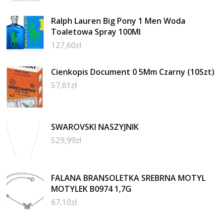
Ralph Lauren Big Pony 1 Men Woda
Toaletowa Spray 100Ml
127,60
zł
Cienkopis Document 0 5Mm Czarny (10Szt)
57,61
zł
SWAROVSKI NASZYJNIK
529,99
zł
FALANA BRANSOLETKA SREBRNA MOTYL
MOTYLEK B0974 1,7G
67,10
zł