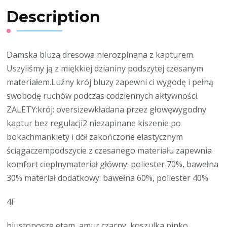
Description
Damska bluza dresowa nierozpinana z kapturem.
Uszyliśmy ją z miękkiej dzianiny podszytej czesanym
materiałem.Luźny krój bluzy zapewni ci wygodę i pełną
swobodę ruchów podczas codziennych aktywności.
ZALETY:krój: oversizewkładana przez głowęwygodny
kaptur bez regulacji2 niezapinane kiszenie po
bokachmankiety i dół zakończone elastycznym
ściągaczempodszycie z czesanego materiału zapewnia
komfort cieplnymateriał główny: poliester 70%, bawełna
30% materiał dodatkowy: bawełna 60%, poliester 40%
4F
biustonosze etam, amur czarny, koszulka pinko,