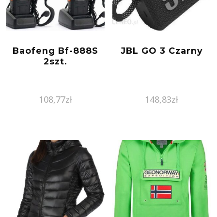
Baofeng Bf-888S
JBL GO 3 Czarny
2szt.
108,77
zł
148,83
zł