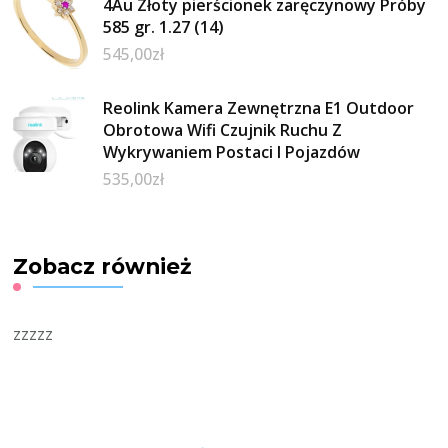
4Au Złoty pierścionek zaręczynowy Próby
585 gr. 1.27 (14)
545,00
zł
Reolink Kamera Zewnętrzna E1 Outdoor
Obrotowa Wifi Czujnik Ruchu Z
Wykrywaniem Postaci I Pojazdów
535,00
zł
Zobacz również
zzzzz