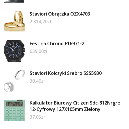
Staviori Obrączka OZX4703
2 314,20
zł
Festina Chrono F16971-2
639,00
zł
Staviori Kolczyki Srebro SSS5930
30,40
zł
Kalkulator Biurowy Citizen Sdc-812Nrgre
12-Cyfrowy 127X105mm Zielony
37,05
zł