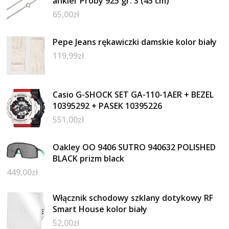
ankier Próby 925 gr. 3 (45 cm)
65,00
zł
Pepe Jeans rękawiczki damskie kolor biały
119,99
zł
Casio G-SHOCK SET GA-110-1AER + BEZEL
10395292 + PASEK 10395226
551,00
zł
Oakley OO 9406 SUTRO 940632 POLISHED
BLACK prizm black
449,00
zł
Włącznik schodowy szklany dotykowy RF
Smart House kolor biały
52,00
zł