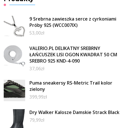
9 Srebrna zawieszka serce z cyrkoniami
Próby 925 (WCC007IX)
53,00
zł
VALERIO.PL DELIKATNY SREBRNY
ŁAŃCUSZEK LISI OGON KWADRAT 50 CM
SREBRO 925 KND-4-090
37,06
zł
Puma sneakersy RS-Metric Trail kolor
zielony
399,99
zł
Dry Walker Kalosze Damskie Strack Black
79,99
zł