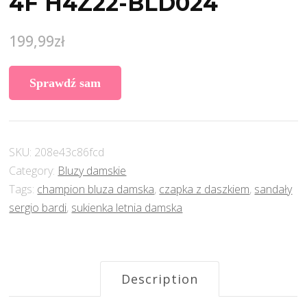
4F H4Z22-BLD024
199,99
zł
Sprawdź sam
SKU:
208e43c86fcd
Category:
Bluzy damskie
Tags:
champion bluza damska
,
czapka z daszkiem
,
sandały
sergio bardi
,
sukienka letnia damska
Description