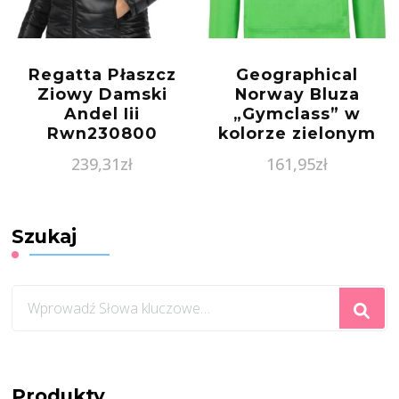
Regatta Płaszcz
Geographical
Ziowy Damski
Norway Bluza
Andel Iii
„Gymclass” w
Rwn230800
kolorze zielonym
239,31
zł
161,95
zł
Szukaj
Szukasz
czegoś?
Produkty