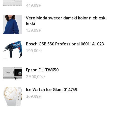
449,99
zł
Vero Moda sweter damski kolor niebieski
lekki
139,99
zł
Bosch GSB 550 Professional 06011A1023
199,00
zł
Epson EH-TW650
2 500,00
zł
Ice Watch Ice Glam 014759
369,99
zł