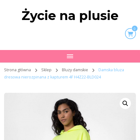
Życie na plusie
0
Strona główna
Sklep
Bluzy damskie
Damska bluza
dresowa nierozpinana z kapturem 4F H4Z22-BLD024