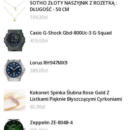
SOTHO ZŁOTY NASZYJNIK Z ROZETKĄ :
DŁUGOŚĆ - 50 CM
104,30
zł
Casio G-Shock Gbd-800Uc-3 G-Squad
419,00
zł
Lorus RH947MX9
289,00
zł
Kokonet Spinka Ślubna Rose Gold Z
Listkami Pięknie Błyszczącymi Cyrkoniami
65,90
zł
Zeppelin ZE-8048-4