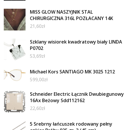
MISS GLOW NASZYJNIK STAL
CHIRURGICZNA 316L POZŁACANY 14K
21,60
zł
Szklany wisiorek kwadratowy biały LINDA
P0702
53,69
zł
Michael Kors SANTIAGO MK 3025 1212
599,00
zł
Schneider Electric Łącznik Dwubiegunowy
16Ax Beżowy Sdd112162
22,60
zł
5 Srebrny łańcuszek rodowany pełny