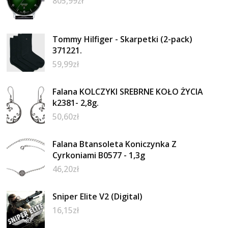
805,99
zł
Tommy Hilfiger - Skarpetki (2-pack)
371221.
59,99
zł
Falana KOLCZYKI SREBRNE KOŁO ŻYCIA
k2381- 2,8g.
50,60
zł
Falana Btansoleta Koniczynka Z
Cyrkoniami B0577 - 1,3g
46,20
zł
Sniper Elite V2 (Digital)
16,15
zł