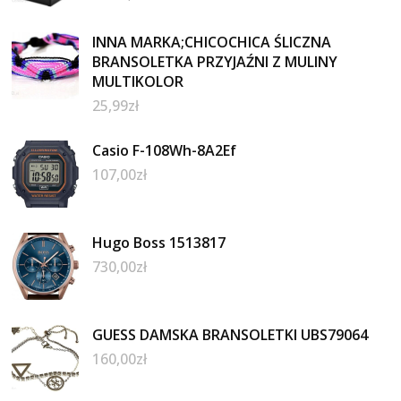
INNA MARKA;CHICOCHICA ŚLICZNA
BRANSOLETKA PRZYJAŹNI Z MULINY
MULTIKOLOR
25,99
zł
Casio F-108Wh-8A2Ef
107,00
zł
Hugo Boss 1513817
730,00
zł
GUESS DAMSKA BRANSOLETKI UBS79064
160,00
zł