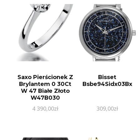
Saxo Pierścionek Z
Bisset
Brylantem 0 30Ct
Bsbe94Sidx03Bx
W 47 Białe Złoto
W47B030
4 390,00
zł
309,00
zł