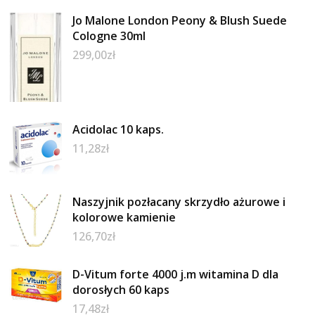
Jo Malone London Peony & Blush Suede
Cologne 30ml
299,00
zł
Acidolac 10 kaps.
11,28
zł
Naszyjnik pozłacany skrzydło ażurowe i
kolorowe kamienie
126,70
zł
D-Vitum forte 4000 j.m witamina D dla
dorosłych 60 kaps
17,48
zł