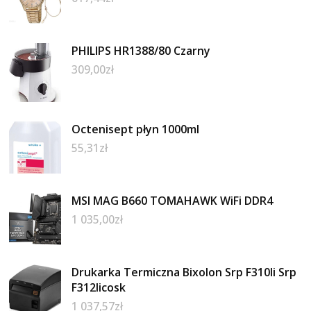
PHILIPS HR1388/80 Czarny
309,00
zł
Octenisept płyn 1000ml
55,31
zł
MSI MAG B660 TOMAHAWK WiFi DDR4
1 035,00
zł
Drukarka Termiczna Bixolon Srp F310Ii Srp
F312Iicosk
1 037,57
zł