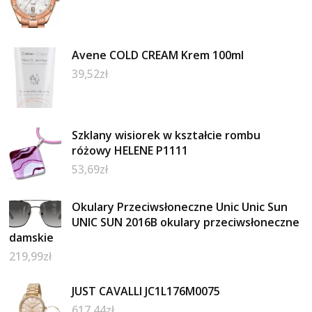
Avene COLD CREAM Krem 100ml
39,52
zł
Szklany wisiorek w kształcie rombu
różowy HELENE P1111
53,69
zł
Okulary Przeciwsłoneczne Unic Unic Sun
UNIC SUN 2016B okulary przeciwsłoneczne
damskie
219,99
zł
JUST CAVALLI JC1L176M0075
617,44
zł