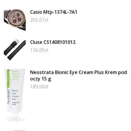
Casio Mtp-1374L-7A1
255,67
zł
Cluse CS1408101012
136,00
zł
Neostrata Bionic Eye Cream Plus Krem pod
oczy 15 g
189,00
zł