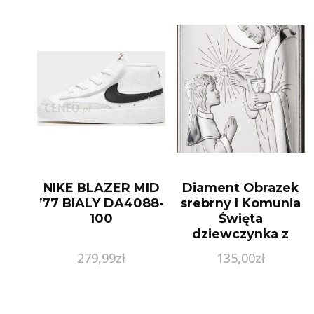
NIKE BLAZER MID
Diament Obrazek
’77 BIALY DA4088-
srebrny I Komunia
100
Święta
dziewczynka z
Jezusem JAP7613L
279,99
zł
135,00
zł