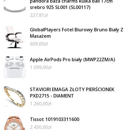
pandora baza charms kulka ball 17cm
srebro 925 SL001 (SL00117)
227,81
zł
GlobalPlayers Fotel Biurowy Bruno Biały Z
Masażem
609,00
zł
Apple AirPods Pro biały (MWP22ZM/A)
1 099,00
zł
STAVIORI EMAGA ZŁOTY PIERŚCIONEK
PXD2715 - DIAMENT
1 260,00
zł
Tissot 1019103311600
2 430,00
zł