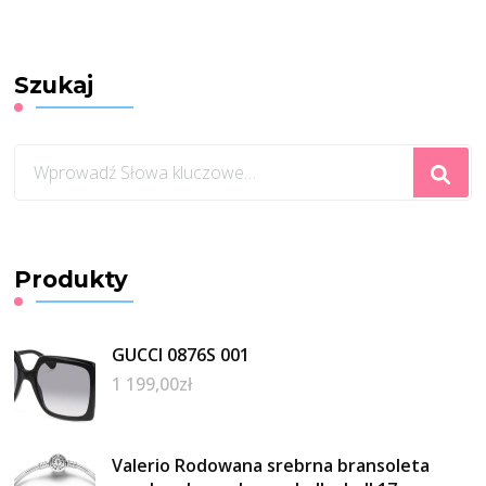
Szukaj
Szukasz
czegoś?
Produkty
GUCCI 0876S 001
1 199,00
zł
Valerio Rodowana srebrna bransoleta