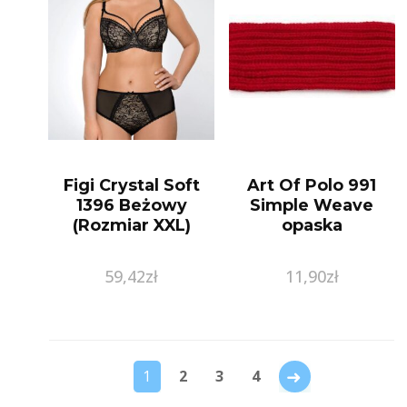
Figi Crystal Soft
Art Of Polo 991
1396 Beżowy
Simple Weave
(Rozmiar XXL)
opaska
59,42
zł
11,90
zł
→
1
2
3
4