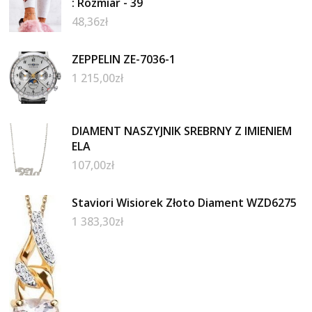
: Rozmiar - 39
48,36
zł
ZEPPELIN ZE-7036-1
1 215,00
zł
DIAMENT NASZYJNIK SREBRNY Z IMIENIEM
ELA
107,00
zł
Staviori Wisiorek Złoto Diament WZD6275
1 383,30
zł