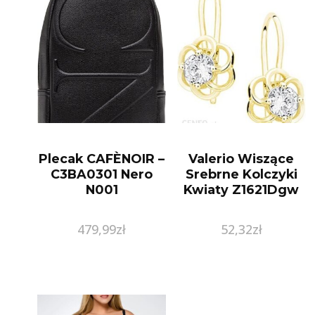
Plecak CAFÈNOIR –
Valerio Wiszące
C3BA0301 Nero
Srebrne Kolczyki
N001
Kwiaty Z1621Dgw
479,99
zł
52,32
zł