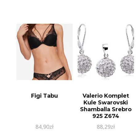
Figi Tabu
Valerio Komplet
Kule Swarovski
Shamballa Srebro
925 Z674
84,90
zł
88,29
zł