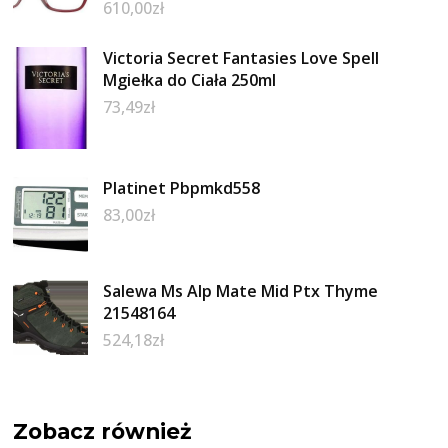
610,00
zł
Victoria Secret Fantasies Love Spell
Mgiełka do Ciała 250ml
73,49
zł
Platinet Pbpmkd558
83,00
zł
Salewa Ms Alp Mate Mid Ptx Thyme
21548164
524,18
zł
Zobacz również