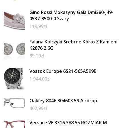
Gino Rossi Mokasyny Gala Dmi380-J49-
0537-8500-0 Szary
119,99
zł
Falana Kolczyki Srebrne Kółko Z Kamieni
K2876 2,6G
89,10
zł
Vostok Europe 6S21-565A599B
1 944,00
zł
Oakley 8046 804603 59 Airdrop
402,99
zł
Versace VE 3316 388 55 ROZMIAR M