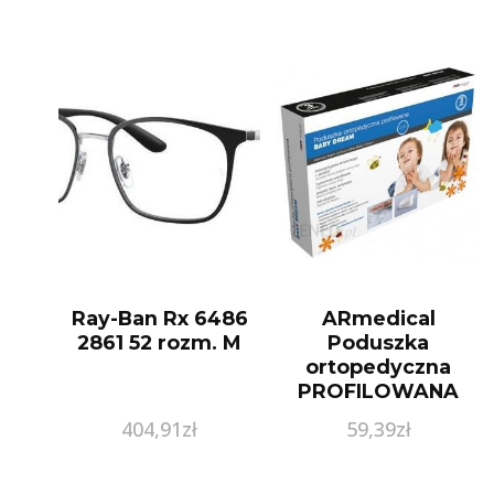
Ray-Ban Rx 6486
ARmedical
2861 52 rozm. M
Poduszka
ortopedyczna
PROFILOWANA
Baby Dream MFP
404,91
zł
59,39
zł
4026