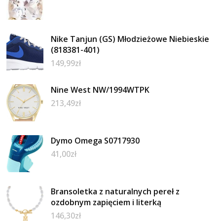
Nike Tanjun (GS) Młodzieżowe Niebieskie
(818381-401)
149,99
zł
Nine West NW/1994WTPK
213,49
zł
Dymo Omega S0717930
41,00
zł
Bransoletka z naturalnych pereł z
ozdobnym zapięciem i literką
146,30
zł