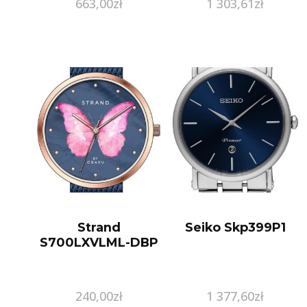
663,00
zł
1 303,61
zł
Pr.585
Strand
Seiko Skp399P1
S700LXVLML-DBP
240,00
zł
1 377,60
zł