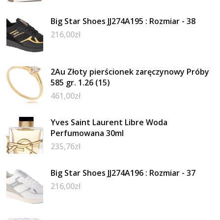
Big Star Shoes JJ274A195 : Rozmiar - 38
216,00
zł
2Au Złoty pierścionek zaręczynowy Próby
585 gr. 1.26 (15)
461,00
zł
Yves Saint Laurent Libre Woda
Perfumowana 30ml
235,76
zł
Big Star Shoes JJ274A196 : Rozmiar - 37
216,00
zł