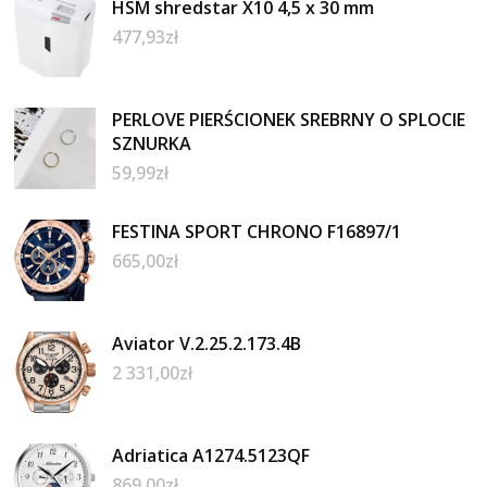
HSM shredstar X10 4,5 x 30 mm
477,93
zł
PERLOVE PIERŚCIONEK SREBRNY O SPLOCIE
SZNURKA
59,99
zł
FESTINA SPORT CHRONO F16897/1
665,00
zł
Aviator V.2.25.2.173.4B
2 331,00
zł
Adriatica A1274.5123QF
869,00
zł