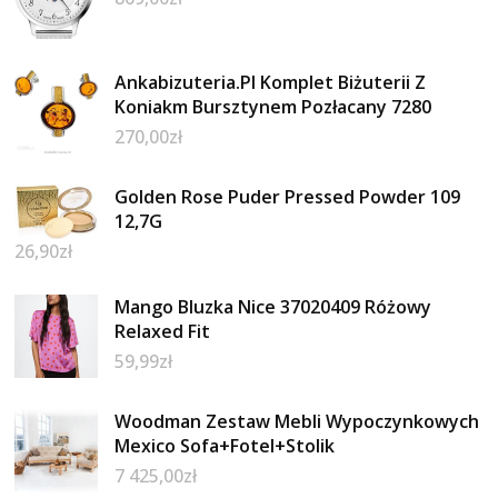
Ankabizuteria.Pl Komplet Biżuterii Z
Koniakm Bursztynem Pozłacany 7280
270,00
zł
Golden Rose Puder Pressed Powder 109
12,7G
26,90
zł
Mango Bluzka Nice 37020409 Różowy
Relaxed Fit
59,99
zł
Woodman Zestaw Mebli Wypoczynkowych
Mexico Sofa+Fotel+Stolik
7 425,00
zł