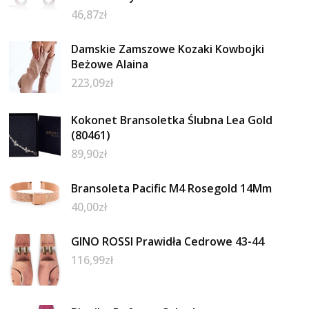
46,87
zł
Damskie Zamszowe Kozaki Kowbojki
Beżowe Alaina
223,09
zł
Kokonet Bransoletka Ślubna Lea Gold
(80461)
89,90
zł
Bransoleta Pacific M4 Rosegold 14Mm
40,00
zł
GINO ROSSI Prawidła Cedrowe 43-44
116,99
zł