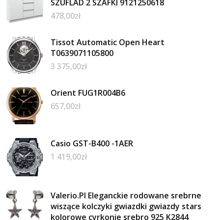
SZUFLAD 2 SZAFKI 9121250618
478,00
zł
Tissot Automatic Open Heart
T0639071105800
3 375,00
zł
Orient FUG1R004B6
657,00
zł
Casio GST-B400 -1AER
1 419,00
zł
Valerio.Pl Eleganckie rodowane srebrne
wiszące kolczyki gwiazdki gwiazdy stars
kolorowe cyrkonie srebro 925 K2844