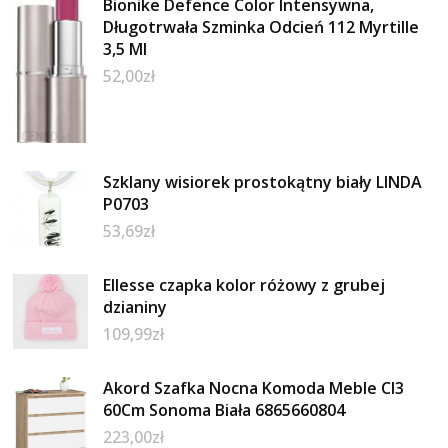
Bionike Defence Color Intensywna,
Długotrwała Szminka Odcień 112 Myrtille
3,5 Ml
52,00
zł
Szklany wisiorek prostokątny biały LINDA
P0703
53,69
zł
Ellesse czapka kolor różowy z grubej
dzianiny
109,99
zł
Akord Szafka Nocna Komoda Meble Cl3
60Cm Sonoma Biała 6865660804
223,00
zł