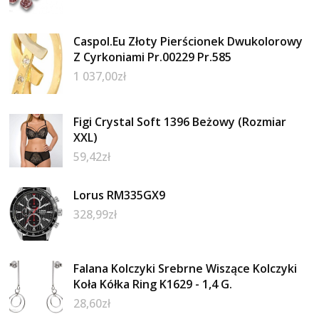
Caspol.Eu Złoty Pierścionek Dwukolorowy
Z Cyrkoniami Pr.00229 Pr.585
1 037,00
zł
Figi Crystal Soft 1396 Beżowy (Rozmiar
XXL)
59,42
zł
Lorus RM335GX9
328,99
zł
Falana Kolczyki Srebrne Wiszące Kolczyki
Koła Kółka Ring K1629 - 1,4 G.
28,60
zł