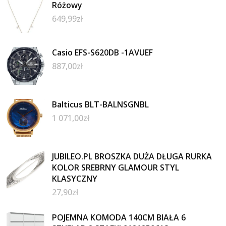
Różowy
649,99
zł
Casio EFS-S620DB -1AVUEF
887,00
zł
Balticus BLT-BALNSGNBL
1 071,00
zł
JUBILEO.PL BROSZKA DUŻA DŁUGA RURKA
KOLOR SREBRNY GLAMOUR STYL
KLASYCZNY
27,90
zł
POJEMNA KOMODA 140CM BIAŁA 6