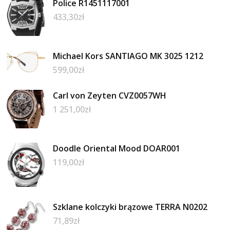
Police R1451117001
433,30
zł
Michael Kors SANTIAGO MK 3025 1212
599,00
zł
Carl von Zeyten CVZ0057WH
1 251,00
zł
Doodle Oriental Mood DOAR001
119,00
zł
Szklane kolczyki brązowe TERRA N0202
71,89
zł