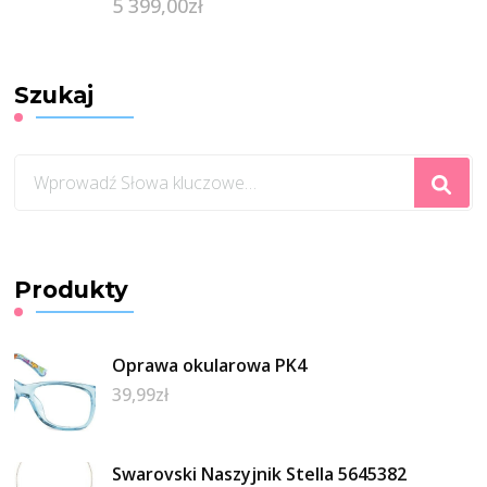
5 399,00
zł
Szukaj
Szukasz
czegoś?
Produkty
Oprawa okularowa PK4
39,99
zł
Swarovski Naszyjnik Stella 5645382