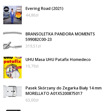
Evering Road (2021)
44,86
zł
BRANSOLETKA PANDORA MOMENTS
599082C00-23
319,51
zł
UHU Masa UHU Patafix Homedeco
10,79
zł
Pasek Skórzany do Zegarka Biały 14 mm
MORELLATO A01X5200875017
63,00
zł