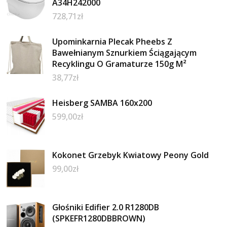
A34H242000
728,71
zł
Upominkarnia Plecak Pheebs Z
Bawełnianym Sznurkiem Ściągającym
Recyklingu O Gramaturze 150g M²
38,77
zł
Heisberg SAMBA 160x200
599,00
zł
Kokonet Grzebyk Kwiatowy Peony Gold
99,00
zł
Głośniki Edifier 2.0 R1280DB
(SPKEFR1280DBBROWN)