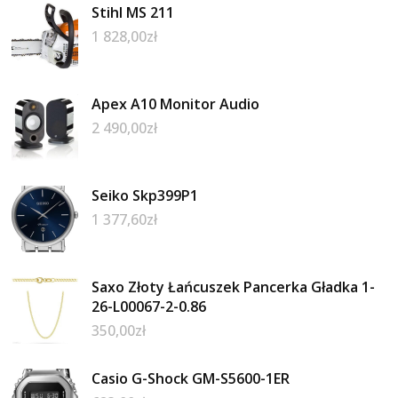
Stihl MS 211
1 828,00
zł
Apex A10 Monitor Audio
2 490,00
zł
Seiko Skp399P1
1 377,60
zł
Saxo Złoty Łańcuszek Pancerka Gładka 1-
26-L00067-2-0.86
350,00
zł
Casio G-Shock GM-S5600-1ER