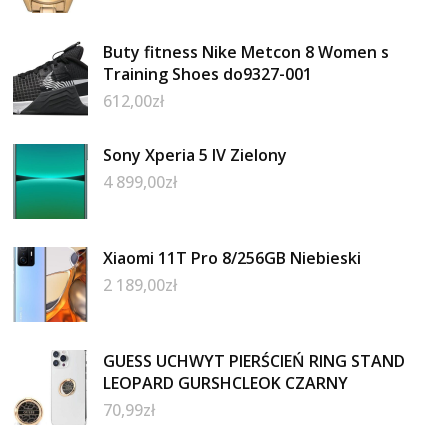
Buty fitness Nike Metcon 8 Women s
Training Shoes do9327-001
612,00
zł
Sony Xperia 5 IV Zielony
4 899,00
zł
Xiaomi 11T Pro 8/256GB Niebieski
2 189,00
zł
GUESS UCHWYT PIERŚCIEŃ RING STAND
LEOPARD GURSHCLEOK CZARNY
70,99
zł