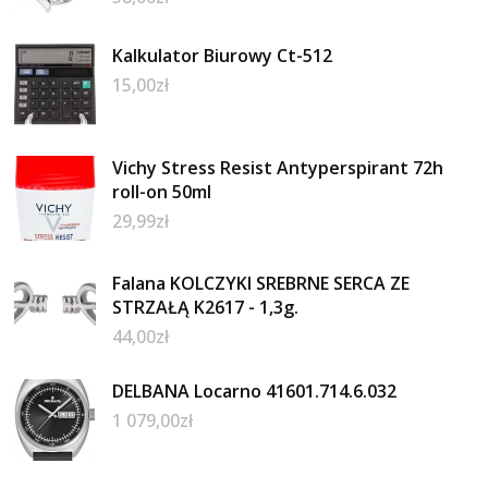
Kalkulator Biurowy Ct-512
15,00
zł
Vichy Stress Resist Antyperspirant 72h
roll-on 50ml
29,99
zł
Falana KOLCZYKI SREBRNE SERCA ZE
STRZAŁĄ K2617 - 1,3g.
44,00
zł
DELBANA Locarno 41601.714.6.032
1 079,00
zł