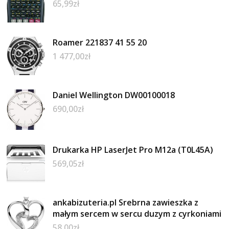
65,99
zł
Roamer 221837 41 55 20
1 477,00
zł
Daniel Wellington DW00100018
690,00
zł
Drukarka HP LaserJet Pro M12a (T0L45A)
569,05
zł
ankabizuteria.pl Srebrna zawieszka z
małym sercem w sercu duzym z cyrkoniami
58,00
zł