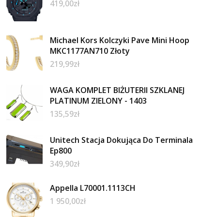
419,00
zł
Michael Kors Kolczyki Pave Mini Hoop
MKC1177AN710 Złoty
219,99
zł
WAGA KOMPLET BIŻUTERII SZKLANEJ
PLATINUM ZIELONY - 1403
135,59
zł
Unitech Stacja Dokująca Do Terminala
Ep800
349,90
zł
Appella L70001.1113CH
1 950,00
zł