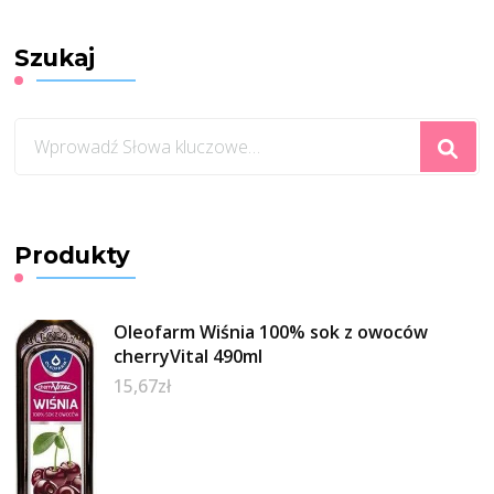
Szukaj
Szukasz
czegoś?
Produkty
Oleofarm Wiśnia 100% sok z owoców
cherryVital 490ml
15,67
zł