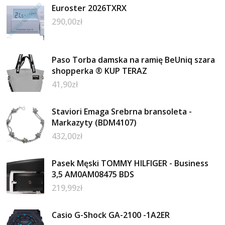
Euroster 2026TXRX
290,00
zł
Paso Torba damska na ramię BeUniq szara
shopperka ® KUP TERAZ
41,90
zł
Staviori Emaga Srebrna bransoleta -
Markazyty (BDM4107)
432,00
zł
Pasek Męski TOMMY HILFIGER - Business
3,5 AM0AM08475 BDS
219,99
zł
Casio G-Shock GA-2100 -1A2ER