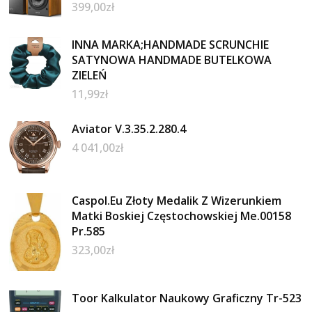
399,00
zł
INNA MARKA;HANDMADE SCRUNCHIE
SATYNOWA HANDMADE BUTELKOWA
ZIELEŃ
11,99
zł
Aviator V.3.35.2.280.4
4 041,00
zł
Caspol.Eu Złoty Medalik Z Wizerunkiem
Matki Boskiej Częstochowskiej Me.00158
Pr.585
323,00
zł
Toor Kalkulator Naukowy Graficzny Tr-523