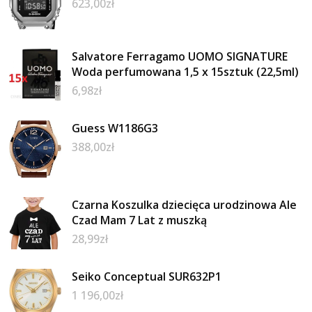
623,00
zł
Salvatore Ferragamo UOMO SIGNATURE
Woda perfumowana 1,5 x 15sztuk (22,5ml)
6,98
zł
Guess W1186G3
388,00
zł
Czarna Koszulka dziecięca urodzinowa Ale
Czad Mam 7 Lat z muszką
28,99
zł
Seiko Conceptual SUR632P1
1 196,00
zł