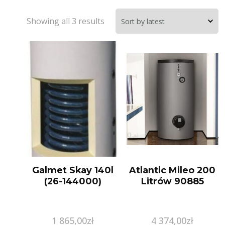
Showing all 3 results
Galmet Skay 140l
Atlantic Mileo 200
(26-144000)
Litrów 90885
1 865,00
zł
4 374,00
zł