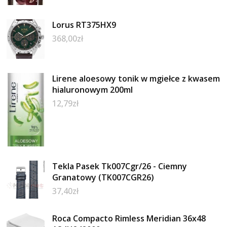
Lorus RT375HX9
368,00
zł
Lirene aloesowy tonik w mgiełce z kwasem
hialuronowym 200ml
12,79
zł
Tekla Pasek Tk007Cgr/26 - Ciemny
Granatowy (TK007CGR26)
37,40
zł
Roca Compacto Rimless Meridian 36x48