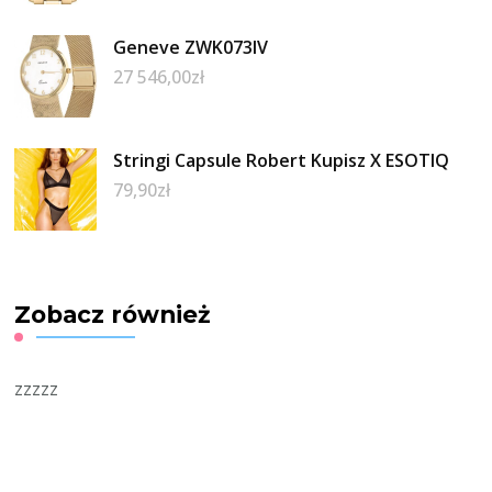
Geneve ZWK073IV
27 546,00
zł
Stringi Capsule Robert Kupisz X ESOTIQ
79,90
zł
Zobacz również
zzzzz