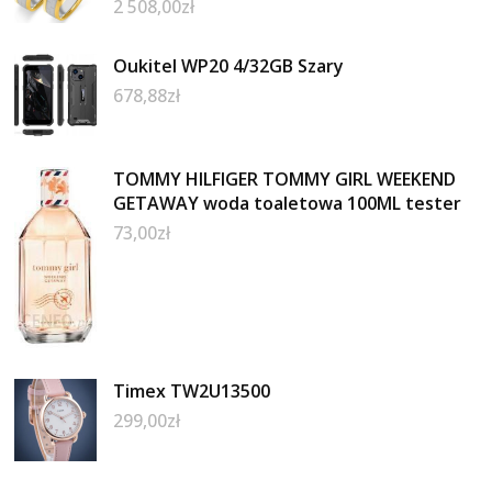
2 508,00
zł
Oukitel WP20 4/32GB Szary
678,88
zł
TOMMY HILFIGER TOMMY GIRL WEEKEND
GETAWAY woda toaletowa 100ML tester
73,00
zł
Timex TW2U13500
299,00
zł