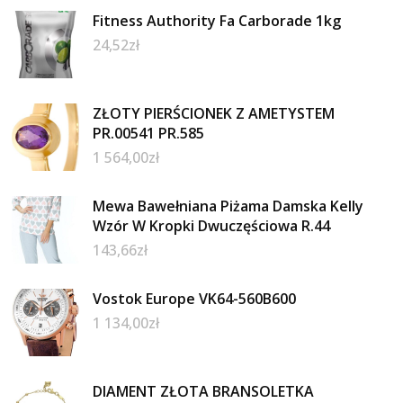
Fitness Authority Fa Carborade 1kg
24,52
zł
ZŁOTY PIERŚCIONEK Z AMETYSTEM
PR.00541 PR.585
1 564,00
zł
Mewa Bawełniana Piżama Damska Kelly
Wzór W Kropki Dwuczęściowa R.44
143,66
zł
Vostok Europe VK64-560B600
1 134,00
zł
DIAMENT ZŁOTA BRANSOLETKA