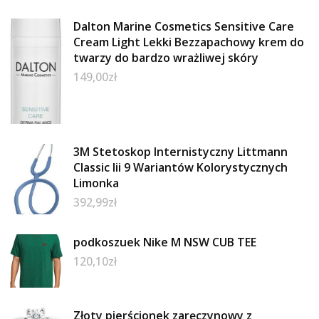
Dalton Marine Cosmetics Sensitive Care
Cream Light Lekki Bezzapachowy krem do
twarzy do bardzo wrażliwej skóry
149,00
zł
3M Stetoskop Internistyczny Littmann
Classic Iii 9 Wariantów Kolorystycznych
Limonka
392,99
zł
podkoszuek Nike M NSW CUB TEE
120,10
zł
Złoty pierścionek zaręczynowy z