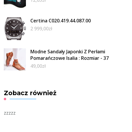
12,65
zł
Certina C020.419.44.087.00
2 999,00
zł
Modne Sandały Japonki Z Perłami
Pomarańczowe Isalia : Rozmiar - 37
49,00
zł
Zobacz również
zzzzz