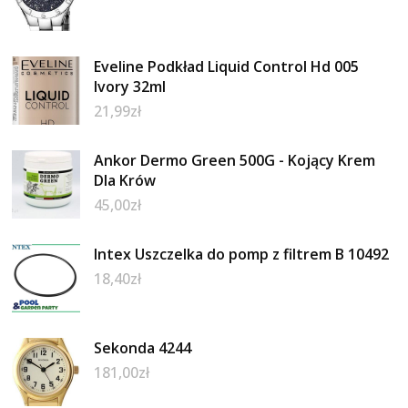
Eveline Podkład Liquid Control Hd 005
Ivory 32ml
21,99
zł
Ankor Dermo Green 500G - Kojący Krem
Dla Krów
45,00
zł
Intex Uszczelka do pomp z filtrem B 10492
18,40
zł
Sekonda 4244
181,00
zł