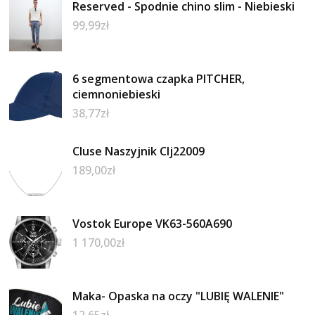
Reserved - Spodnie chino slim - Niebieski
99,99
zł
6 segmentowa czapka PITCHER,
ciemnoniebieski
38,77
zł
Cluse Naszyjnik Clj22009
189,00
zł
Vostok Europe VK63-560A690
1 170,00
zł
Maka- Opaska na oczy "LUBIĘ WALENIE"