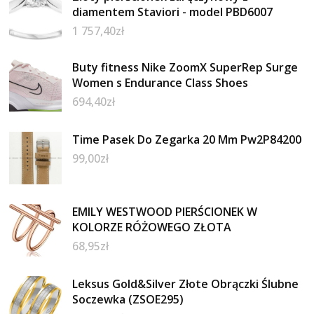
diamentem Staviori - model PBD6007
1 757,40
zł
Buty fitness Nike ZoomX SuperRep Surge
Women s Endurance Class Shoes
694,40
zł
Time Pasek Do Zegarka 20 Mm Pw2P84200
99,00
zł
EMILY WESTWOOD PIERŚCIONEK W
KOLORZE RÓŻOWEGO ZŁOTA
68,95
zł
Leksus Gold&Silver Złote Obrączki Ślubne
Soczewka (ZSOE295)