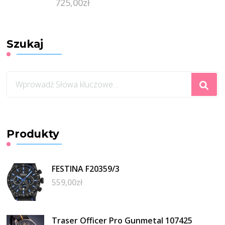
725,00
zł
Szukaj
Szukasz
czegoś?
Produkty
FESTINA F20359/3
559,00
zł
Traser Officer Pro Gunmetal 107425