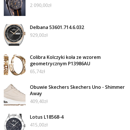
2 090,00
zł
Delbana 53601.714.6.032
929,00
zł
Colibra Kolczyki koła ze wzorem
geometrycznym P13986AU
65,74
zł
Obuwie Skechers Skechers Uno - Shimmer
Away
409,40
zł
Lotus L18568-4
415,00
zł