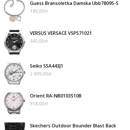
Guess Bransoletka Damska Ubb78095-S
189,00
zł
VERSUS VERSACE VSP571021
443,00
zł
Seiko SSA443J1
2 699,00
zł
Orient RA-NB0103S10B
918,00
zł
Skechers Outdoor Bounder Blast Back