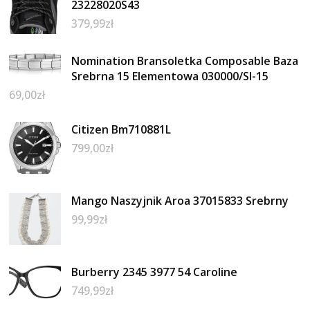
23228020S43
379,99
zł
Nomination Bransoletka Composable Baza
Srebrna 15 Elementowa 030000/SI-15
69,00
zł
Citizen Bm710881L
799,00
zł
Mango Naszyjnik Aroa 37015833 Srebrny
99,99
zł
Burberry 2345 3977 54 Caroline
749,99
zł