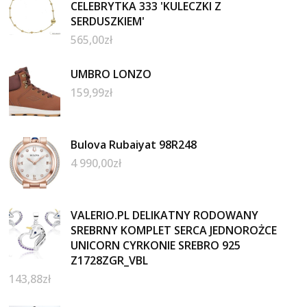
CELEBRYTKA 333 'KULECZKI Z
SERDUSZKIEM'
565,00
zł
UMBRO LONZO
159,99
zł
Bulova Rubaiyat 98R248
4 990,00
zł
VALERIO.PL DELIKATNY RODOWANY
SREBRNY KOMPLET SERCA JEDNOROŻCE
UNICORN CYRKONIE SREBRO 925
Z1728ZGR_VBL
143,88
zł