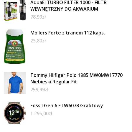
AquaEl TURBO FILTER 1000 - FILTR
WEWNĘTRZNY DO AKWARIUM
78,99
zł
Mollers Forte z tranem 112 kaps.
23,80
zł
Tommy Hilfiger Polo 1985 MW0MW17770
Niebieski Regular Fit
259,99
zł
Fossil Gen 6 FTW6078 Grafitowy
1 295,00
zł