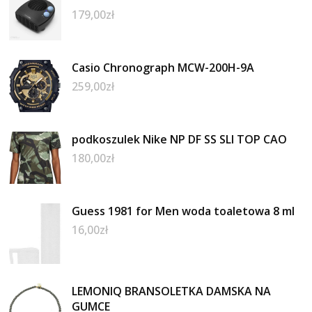
179,00
zł
Casio Chronograph MCW-200H-9A
259,00
zł
podkoszulek Nike NP DF SS SLI TOP CAO
180,00
zł
Guess 1981 for Men woda toaletowa 8 ml
16,00
zł
LEMONIQ BRANSOLETKA DAMSKA NA
GUMCE