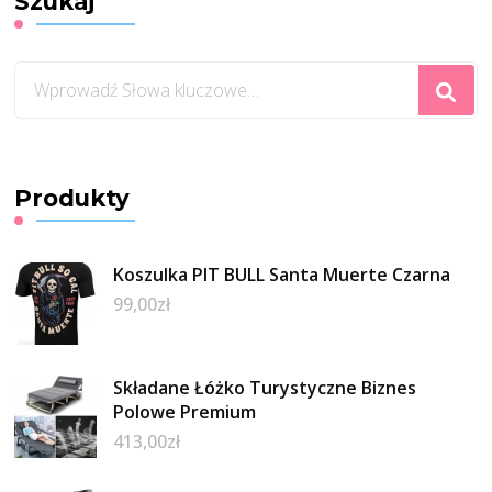
Szukaj
Szukasz
czegoś?
Produkty
Koszulka PIT BULL Santa Muerte Czarna
99,00
zł
Składane Łóżko Turystyczne Biznes
Polowe Premium
413,00
zł