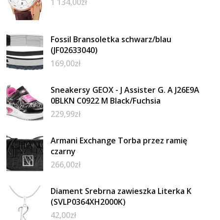
1 134,00
zł
Fossil Bransoletka schwarz/blau
(JF02633040)
169,00
zł
Sneakersy GEOX - J Assister G. A J26E9A
0BLKN C0922 M Black/Fuchsia
229,99
zł
Armani Exchange Torba przez ramię
czarny
266,00
zł
Diament Srebrna zawieszka Literka K
(SVLP0364XH2000K)
42,00
zł