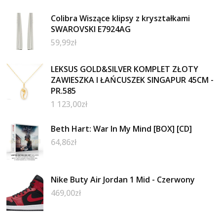
Colibra Wiszące klipsy z kryształkami
SWAROVSKI E7924AG
59,99
zł
LEKSUS GOLD&SILVER KOMPLET ZŁOTY
ZAWIESZKA I ŁAŃCUSZEK SINGAPUR 45CM -
PR.585
1 123,00
zł
Beth Hart: War In My Mind [BOX] [CD]
64,86
zł
Nike Buty Air Jordan 1 Mid - Czerwony
469,00
zł