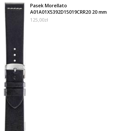
Pasek Morellato
A01A01X5392D15019CRR20 20 mm
125,00
zł