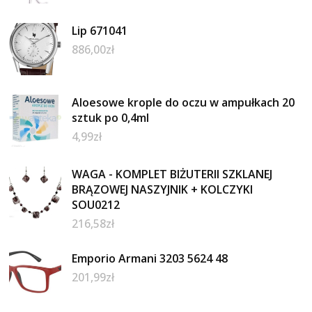
Lip 671041
886,00
zł
Aloesowe krople do oczu w ampułkach 20
sztuk po 0,4ml
4,99
zł
WAGA - KOMPLET BIŻUTERII SZKLANEJ
BRĄZOWEJ NASZYJNIK + KOLCZYKI
SOU0212
216,58
zł
Emporio Armani 3203 5624 48
201,99
zł