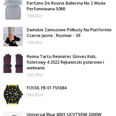
Parfums De Rosine Ballerina No 2 Woda
Perfumowana 50Ml
398,00
zł
Damskie Zamszowe Półbuty Na Platformie
Czarne Janne : Rozmiar - 39
149,00
zł
Reima Tartu Reimatec Gloves Kids,
fioletowy 4 2022 Rękawiczki polarowe i
wełniane
183,99
zł
FOSSIL FB-01 FS5684
384,00
zł
Universal Blue 4001-UCVT9306 2000W