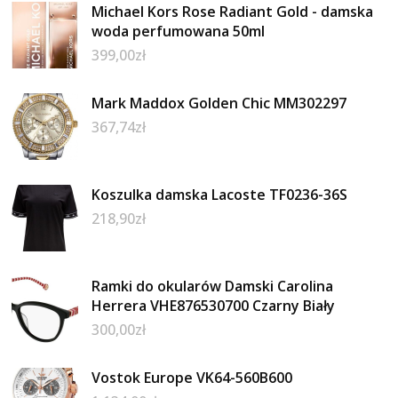
Michael Kors Rose Radiant Gold - damska
woda perfumowana 50ml
399,00
zł
Mark Maddox Golden Chic MM302297
367,74
zł
Koszulka damska Lacoste TF0236-36S
218,90
zł
Ramki do okularów Damski Carolina
Herrera VHE876530700 Czarny Biały
300,00
zł
Vostok Europe VK64-560B600