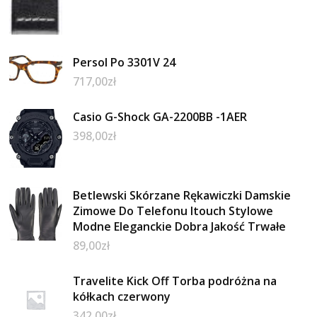
Persol Po 3301V 24
717,00
zł
Casio G-Shock GA-2200BB -1AER
398,00
zł
Betlewski Skórzane Rękawiczki Damskie
Zimowe Do Telefonu Itouch Stylowe
Modne Eleganckie Dobra Jakość Trwałe
89,00
zł
Travelite Kick Off Torba podróżna na
kółkach czerwony
342,00
zł