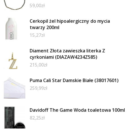
59,00
zł
Cerkopil żel hipoalergiczny do mycia
twarzy 200ml
15,27
zł
Diament Złota zawieszka literka Z
cyrkoniami (DIAZAW4234Z585)
215,00
zł
Puma Cali Star Damskie Białe (38017601)
259,99
zł
Davidoff The Game Woda toaletowa 100ml
82,25
zł