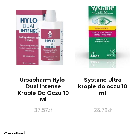
Ursapharm Hylo-
Systane Ultra
Dual Intense
krople do oczu 10
Krople Do Oczu 10
ml
Ml
37,57
zł
28,79
zł