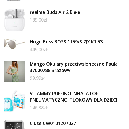
realme Buds Air 2 Białe
189,00
zł
Hugo Boss BOSS 1159/S 7JX K1 53
449,00
zł
Mango Okulary przeciwsłoneczne Paula
37000788 Brązowy
99,99
zł
VITAMMY PUFFINO INHALATOR
PNEUMATYCZNO-TŁOKOWY DLA DZIECI
146,38
zł
Cluse CW0101207027