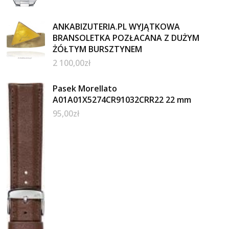
ANKABIZUTERIA.PL WYJĄTKOWA
BRANSOLETKA POZŁACANA Z DUŻYM
ŻÓŁTYM BURSZTYNEM
2 100,00
zł
Pasek Morellato
A01A01X5274CR91032CRR22 22 mm
95,00
zł