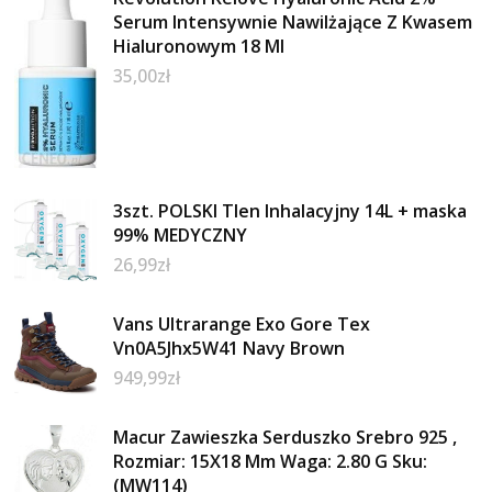
Serum Intensywnie Nawilżające Z Kwasem
Hialuronowym 18 Ml
35,00
zł
3szt. POLSKI Tlen Inhalacyjny 14L + maska
99% MEDYCZNY
26,99
zł
Vans Ultrarange Exo Gore Tex
Vn0A5Jhx5W41 Navy Brown
949,99
zł
Macur Zawieszka Serduszko Srebro 925 ,
Rozmiar: 15X18 Mm Waga: 2.80 G Sku:
(MW114)