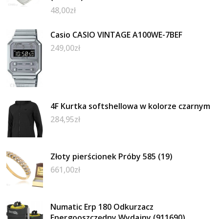
48,00
zł
Casio CASIO VINTAGE A100WE-7BEF
249,00
zł
4F Kurtka softshellowa w kolorze czarnym
284,95
zł
Złoty pierścionek Próby 585 (19)
661,00
zł
Numatic Erp 180 Odkurzacz
Energooszczędny Wydajny (911690)