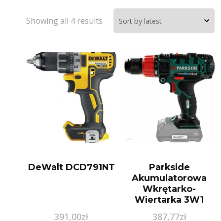
Showing all 4 results
DeWalt DCD791NT
Parkside
Akumulatorowa
Wkrętarko-
Wiertarka 3W1
391,00
zł
387,77
zł