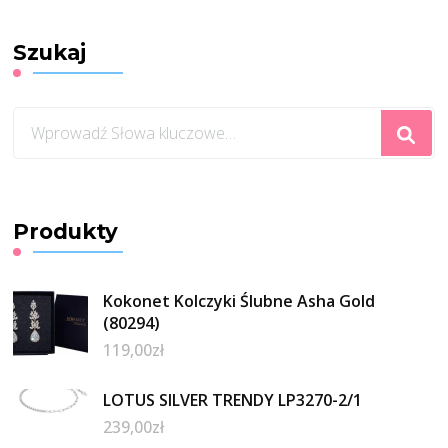
Szukaj
Szukasz
czegoś?
Produkty
Kokonet Kolczyki Ślubne Asha Gold
(80294)
119,00
zł
LOTUS SILVER TRENDY LP3270-2/1
239,00
zł