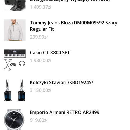
1 499,37
zł
Tommy Jeans Bluza DM0DM09592 Szary
Regular Fit
299,99
zł
Casio CT X800 SET
1 980,00
zł
Kolczyki Staviori /KBD1924S/
3 150,00
zł
Emporio Armani RETRO AR2499
919,00
zł