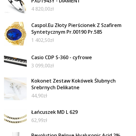
PXD1943Y - DIAMENT
4 820,00
zł
Caspol.Eu Złoty Pierścionek Z Szafirem
Syntetycznym Pr.00190 Pr.585
1 402,50
zł
Casio CDP S-360 - cyfrowe
3 099,00
zł
Kokonet Zestaw Kokówek Ślubnych
Srebrnych Delikatne
44,90
zł
Łańcuszek MD L 629
62,99
zł
Revolution Relove Hyaluronic Acid 2%