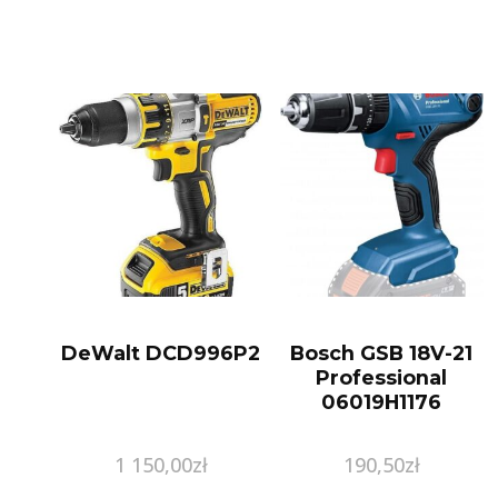
DeWalt DCD996P2
Bosch GSB 18V-21
Professional
06019H1176
1 150,00
zł
190,50
zł