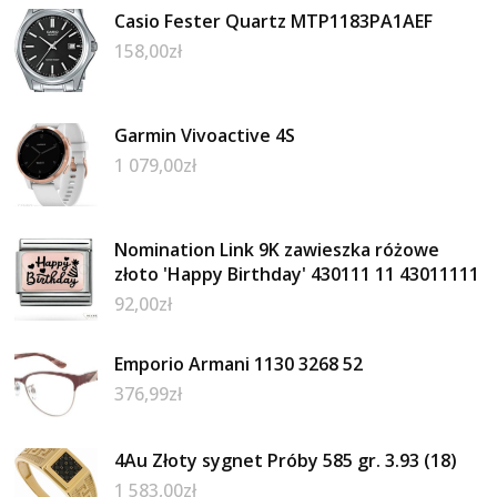
Casio Fester Quartz MTP1183PA1AEF
158,00
zł
Garmin Vivoactive 4S
1 079,00
zł
Nomination Link 9K zawieszka różowe
złoto 'Happy Birthday' 430111 11 43011111
92,00
zł
Emporio Armani 1130 3268 52
376,99
zł
4Au Złoty sygnet Próby 585 gr. 3.93 (18)
1 583,00
zł