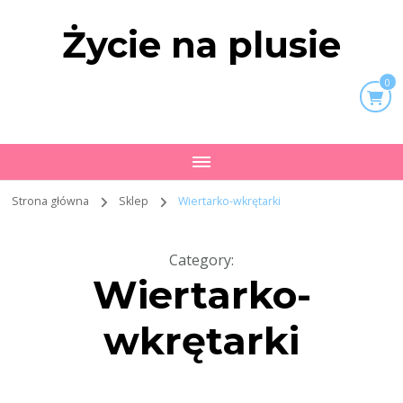
Życie na plusie
0
Strona główna
Sklep
Wiertarko-wkrętarki
Category
:
Wiertarko-
wkrętarki