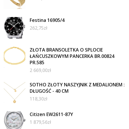
Festina 16905/4
262,75
zł
ZŁOTA BRANSOLETKA O SPLOCIE
ŁAŃCUSZKOWYM PANCERKA BR.00824
PR.585
2 669,00
zł
SOTHO ZŁOTY NASZYJNIK Z MEDALIONEM :
DŁUGOŚĆ - 40 CM
118,30
zł
Citizen EW2611-87Y
1 879,56
zł