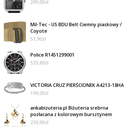
299,00
zł
Mil-Tec - US BDU Belt Ciemny piaskowy /
Coyote
51,90
zł
Police R1451299001
520,80
zł
VICTORIA CRUZ PIERŚCIONEK A4213-18HA
199,00
zł
ankabizuteria.pl Biżuteria srebrna
pozłacana z kolorowym bursztynem
230,00
zł