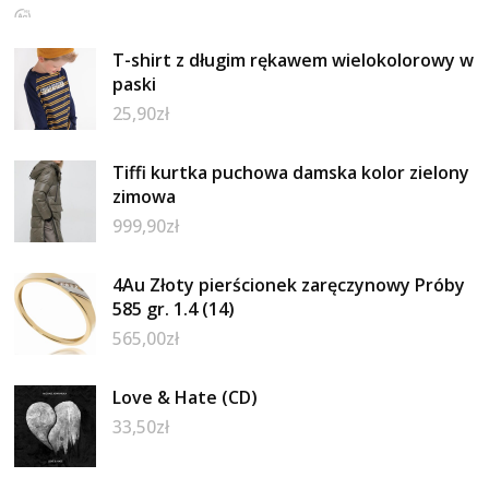
T-shirt z długim rękawem wielokolorowy w
paski
25,90
zł
Tiffi kurtka puchowa damska kolor zielony
zimowa
999,90
zł
4Au Złoty pierścionek zaręczynowy Próby
585 gr. 1.4 (14)
565,00
zł
Love & Hate (CD)
33,50
zł