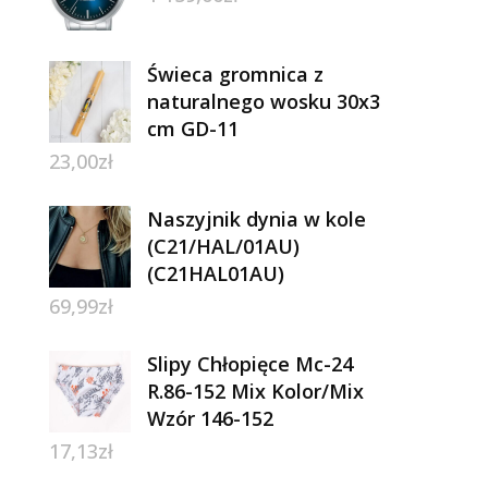
Świeca gromnica z
naturalnego wosku 30x3
cm GD-11
23,00
zł
Naszyjnik dynia w kole
(C21/HAL/01AU)
(C21HAL01AU)
69,99
zł
Slipy Chłopięce Mc-24
R.86-152 Mix Kolor/Mix
Wzór 146-152
17,13
zł