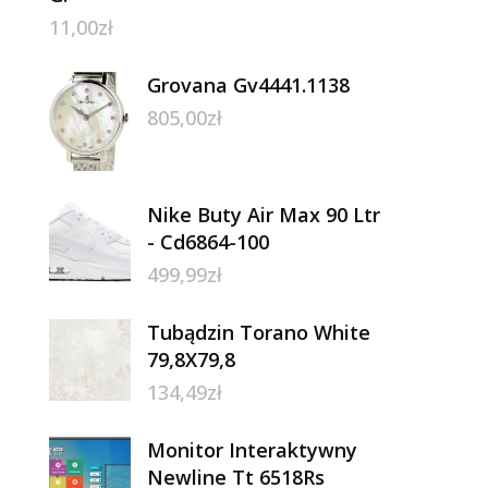
11,00
zł
Grovana Gv4441.1138
805,00
zł
Nike Buty Air Max 90 Ltr
- Cd6864-100
499,99
zł
Tubądzin Torano White
79,8X79,8
134,49
zł
Monitor Interaktywny
Newline Tt 6518Rs