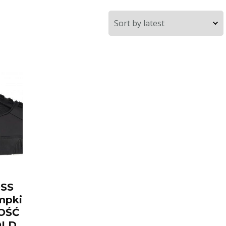
SS
mpki
OŚĆ
OLD