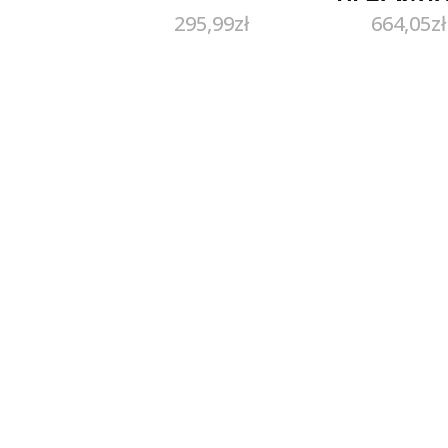
295,99
zł
664,05
zł