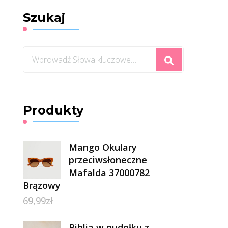
Szukaj
Szukasz
czegoś?
Produkty
Mango Okulary
przeciwsłoneczne
Mafalda 37000782
Brązowy
69,99
zł
Biblia w pudełku z