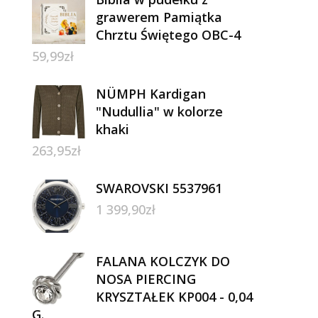
grawerem Pamiątka
Chrztu Świętego OBC-4
59,99
zł
NÜMPH Kardigan
"Nudullia" w kolorze
khaki
263,95
zł
SWAROVSKI 5537961
1 399,90
zł
FALANA KOLCZYK DO
NOSA PIERCING
KRYSZTAŁEK KP004 - 0,04
G.