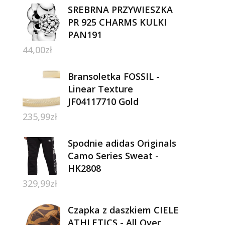
SREBRNA PRZYWIESZKA
PR 925 CHARMS KULKI
PAN191
44,00
zł
Bransoletka FOSSIL -
Linear Texture
JF04117710 Gold
235,99
zł
Spodnie adidas Originals
Camo Series Sweat -
HK2808
329,99
zł
Czapka z daszkiem CIELE
ATHLETICS - All Over