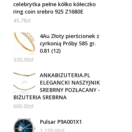
celebrytka pełne kółko kółeczko
ring coin srebro 925 Z1680E
45,78
zł
4Au Złoty pierścionek z
cyrkonią Próby 585 gr.
0.81 (12)
330,00
zł
ANKABIZUTERIA.PL
ELEGANCKI NASZYJNIK
SREBRNY POZŁACANY -
BIŻUTERIA SREBRNA
600,00
zł
Pulsar P9A001X1
1 159,00
zł