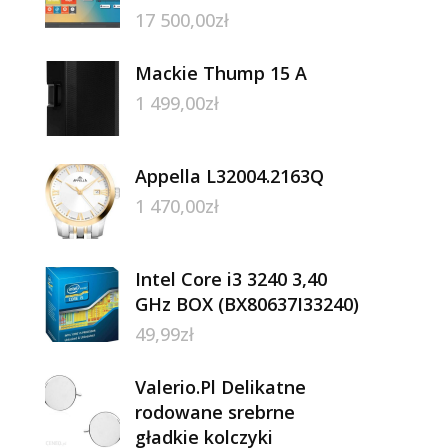
17 500,00
zł
Mackie Thump 15 A
1 499,00
zł
Appella L32004.2163Q
1 470,00
zł
Intel Core i3 3240 3,40
GHz BOX (BX80637I33240)
49,99
zł
Valerio.Pl Delikatne
rodowane srebrne
gładkie kolczyki