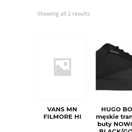
Showing all 2 results
VANS MN
HUGO BO
FILMORE HI
męskie tra
buty NOW
BLACK/G