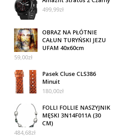
499,99
zł
OBRAZ NA PŁÓTNIE
CAŁUN TURYŃSKI JEZU
UFAM 40x60cm
59,00
zł
Pasek Cluse CLS386
Minuit
180,00
zł
FOLLI FOLLIE NASZYJNIK
MĘSKI 3N14F011A (30
CM)
484,68
zł