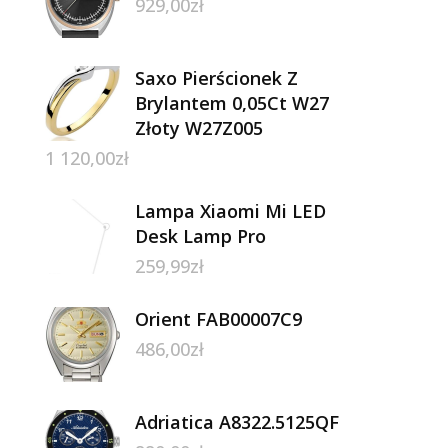
929,00
zł
Saxo Pierścionek Z
Brylantem 0,05Ct W27
Złoty W27Z005
1 120,00
zł
Lampa Xiaomi Mi LED
Desk Lamp Pro
259,99
zł
Orient FAB00007C9
486,00
zł
Adriatica A8322.5125QF