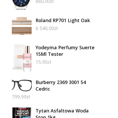
880,00
zł
Roland RP701 Light Oak
6 540,00
zł
Yodeyma Perfumy Suerte
15Ml Tester
15,90
zł
Burberry 2369 3001 54
Cedric
799,99
zł
Tytan Asfaltowa Woda
Stop 1kg