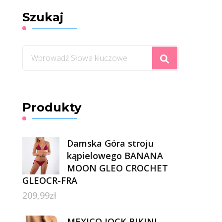
Szukaj
Szukasz
czegoś?
Produkty
Damska Góra stroju
kąpielowego BANANA
MOON GLEO CROCHET
GLEOCR-FRA
209,99
zł
MEXICO JOCK BIKINI