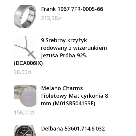
Frank 1967 7FR-0005-66
213,38
zł
9 Srebrny krzyżyk
rodowany z wizerunkiem
Jezusa Próba 925.
(DCA006IX)
38,00
zł
Melano Charms
Fioletowy Mat cyrkonia 8
mm (M01SR5041SSF)
156,00
zł
Delbana 53601.714.6.032