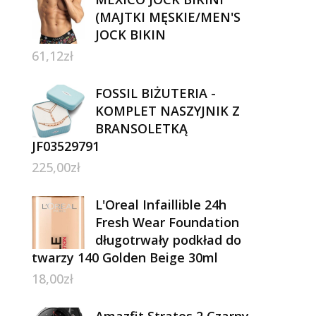
(MAJTKI MĘSKIE/MEN'S
JOCK BIKIN
61,12
zł
FOSSIL BIŻUTERIA -
KOMPLET NASZYJNIK Z
BRANSOLETKĄ
JF03529791
225,00
zł
L'Oreal Infaillible 24h
Fresh Wear Foundation
długotrwały podkład do
twarzy 140 Golden Beige 30ml
18,00
zł
Amazfit Stratos 2 Czarny