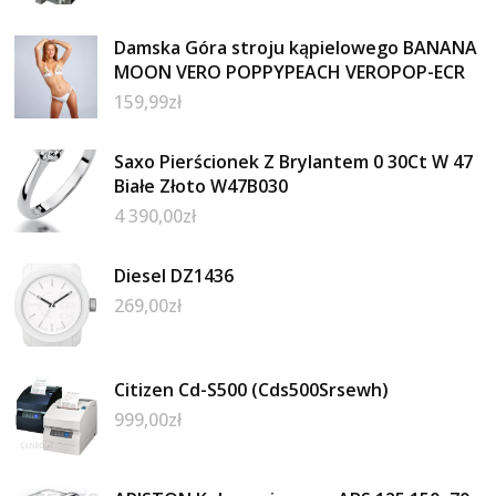
Damska Góra stroju kąpielowego BANANA
MOON VERO POPPYPEACH VEROPOP-ECR
159,99
zł
Saxo Pierścionek Z Brylantem 0 30Ct W 47
Białe Złoto W47B030
4 390,00
zł
Diesel DZ1436
269,00
zł
Citizen Cd-S500 (Cds500Srsewh)
999,00
zł