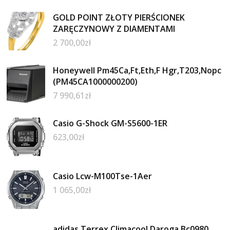
GOLD POINT ZŁOTY PIERŚCIONEK
ZARĘCZYNOWY Z DIAMENTAMI
2 700,00
zł
Honeywell Pm45Ca,Ft,Eth,F Hgr,T203,Nopc
(PM45CA1000000200)
7 990,61
zł
Casio G-Shock GM-S5600-1ER
623,00
zł
Casio Lcw-M100Tse-1Aer
1 065,00
zł
adidas Terrex Climacool Daroga Bc0980