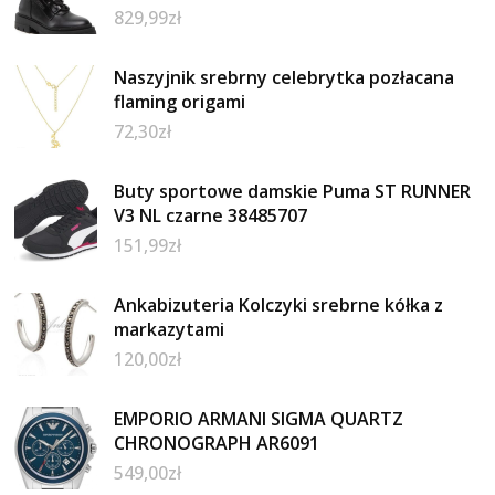
829,99
zł
Naszyjnik srebrny celebrytka pozłacana
flaming origami
72,30
zł
Buty sportowe damskie Puma ST RUNNER
V3 NL czarne 38485707
151,99
zł
Ankabizuteria Kolczyki srebrne kółka z
markazytami
120,00
zł
EMPORIO ARMANI SIGMA QUARTZ
CHRONOGRAPH AR6091
549,00
zł