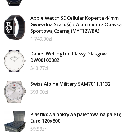
Apple Watch SE Cellular Koperta 44mm
Gwiezdna Szarość z Aluminium z Opaską
Sportową Czarną (MYF12WBA)
1 749,00
zł
Daniel Wellington Classy Glasgow
DW00100082
343,77
zł
Swiss Alpine Military SAM7011.1132
393,00
zł
Plastikowa pokrywa paletowa na paletę
Euro 120x800
59,99
zł