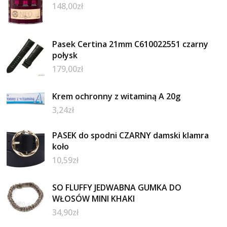
148,00
zł
Pasek Certina 21mm C610022551 czarny
połysk
179,00
zł
Krem ochronny z witaminą A 20g
3,24
zł
PASEK do spodni CZARNY damski klamra
koło
10,59
zł
SO FLUFFY JEDWABNA GUMKA DO
WŁOSÓW MINI KHAKI
34,90
zł