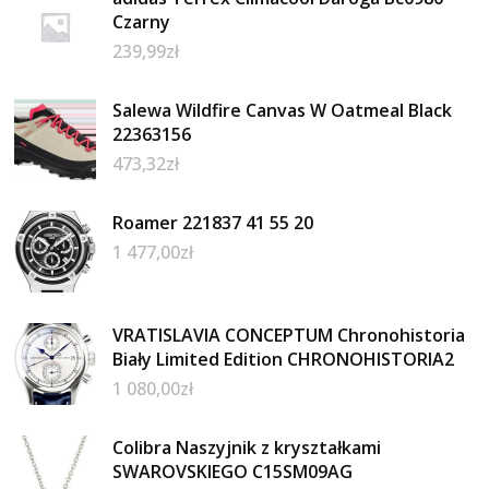
Czarny
239,99
zł
Salewa Wildfire Canvas W Oatmeal Black
22363156
473,32
zł
Roamer 221837 41 55 20
1 477,00
zł
VRATISLAVIA CONCEPTUM Chronohistoria
Biały Limited Edition CHRONOHISTORIA2
1 080,00
zł
Colibra Naszyjnik z kryształkami
SWAROVSKIEGO C15SM09AG