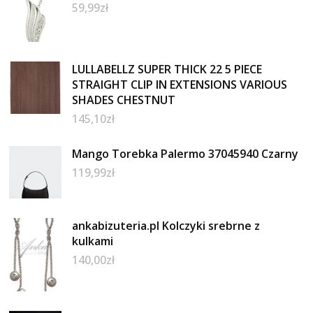
59,99
zł
LULLABELLZ SUPER THICK 22 5 PIECE
STRAIGHT CLIP IN EXTENSIONS VARIOUS
SHADES CHESTNUT
145,10
zł
Mango Torebka Palermo 37045940 Czarny
119,99
zł
ankabizuteria.pl Kolczyki srebrne z
kulkami
140,00
zł