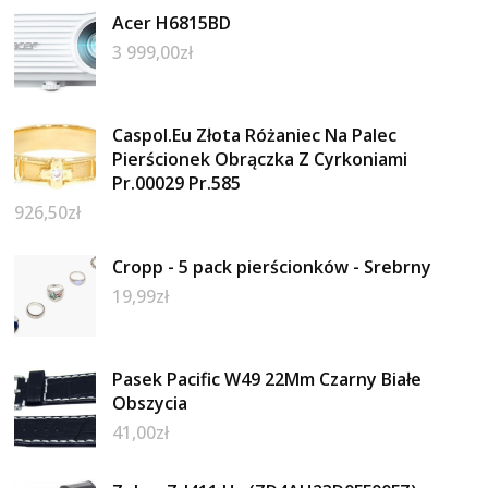
Acer H6815BD
3 999,00
zł
Caspol.Eu Złota Różaniec Na Palec
Pierścionek Obrączka Z Cyrkoniami
Pr.00029 Pr.585
926,50
zł
Cropp - 5 pack pierścionków - Srebrny
19,99
zł
Pasek Pacific W49 22Mm Czarny Białe
Obszycia
41,00
zł