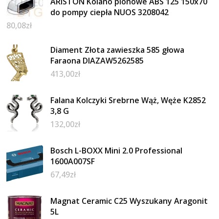
ARISTON Kolano pionowe ABS 125 150x70
do pompy ciepła NUOS 3208042
80,08
zł
Diament Złota zawieszka 585 głowa
Faraona DIAZAW5262585
413,00
zł
Falana Kolczyki Srebrne Wąż, Węże K2852
3,8 G
132,00
zł
Bosch L-BOXX Mini 2.0 Professional
1600A007SF
67,49
zł
Magnat Ceramic C25 Wyszukany Aragonit
5L