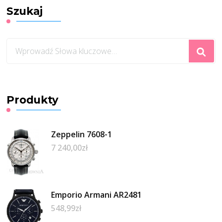
Szukaj
Szukasz
czegoś?
Produkty
Zeppelin 7608-1
7 240,00
zł
Emporio Armani AR2481
548,99
zł