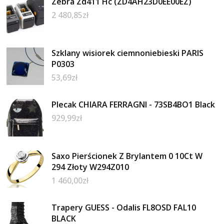
Zebra Zd411 Hc (ZD4AH23D0EE00EZ)
2 480,85
zł
Szklany wisiorek ciemnoniebieski PARIS
P0303
53,69
zł
Plecak CHIARA FERRAGNI - 73SB4BO1 Black
929,99
zł
Saxo Pierścionek Z Brylantem 0 10Ct W
294 Złoty W294Z010
1 460,00
zł
Trapery GUESS - Odalis FL8OSD FAL10
BLACK