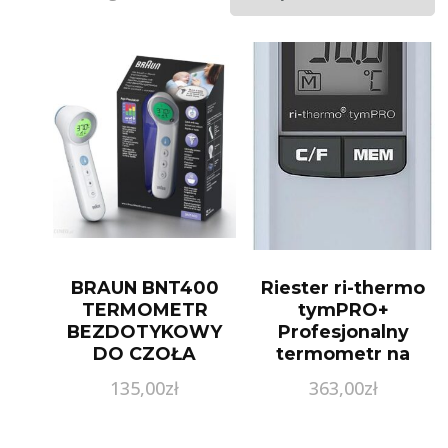
BRAUN BNT400
Riester ri-thermo
TERMOMETR
tymPRO+
BEZDOTYKOWY
Profesjonalny
DO CZOŁA
termometr na
podczerwień do
135,00
zł
363,00
zł
ucha