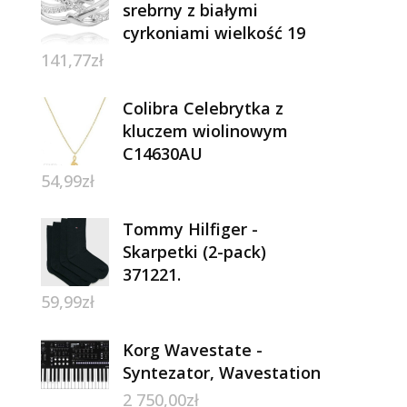
srebrny z białymi
cyrkoniami wielkość 19
141,77
zł
Colibra Celebrytka z
kluczem wiolinowym
C14630AU
54,99
zł
Tommy Hilfiger -
Skarpetki (2-pack)
371221.
59,99
zł
Korg Wavestate -
Syntezator, Wavestation
2 750,00
zł