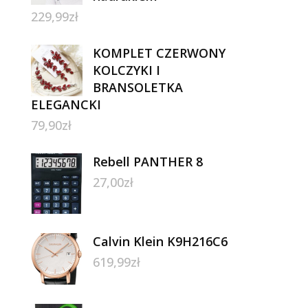
229,99
zł
KOMPLET CZERWONY
KOLCZYKI I
BRANSOLETKA
ELEGANCKI
79,90
zł
Rebell PANTHER 8
27,00
zł
Calvin Klein K9H216C6
619,99
zł