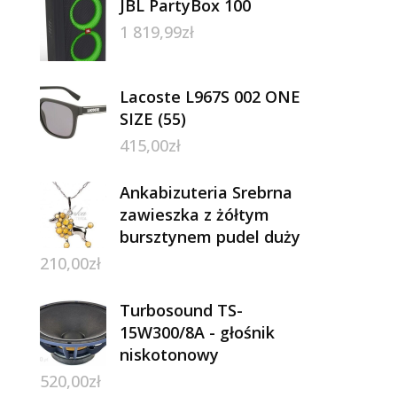
JBL PartyBox 100
1 819,99
zł
Lacoste L967S 002 ONE
SIZE (55)
415,00
zł
Ankabizuteria Srebrna
zawieszka z żółtym
bursztynem pudel duży
210,00
zł
Turbosound TS-
15W300/8A - głośnik
niskotonowy
520,00
zł