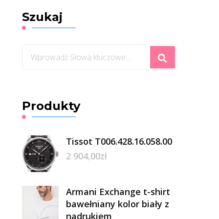
Szukaj
Szukasz
czegoś?
Produkty
Tissot T006.428.16.058.00
2 904,00
zł
Armani Exchange t-shirt
bawełniany kolor biały z
nadrukiem