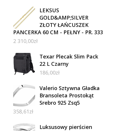
LEKSUS
GOLD&AMP;SILVER
ZŁOTY ŁAŃCUSZEK
PANCERKA 60 CM - PEŁNY - PR. 333
2 310,00
zł
Texar Plecak Slim Pack
22 L Czarny
186,00
zł
Valerio Sztywna Gładka
Bransoleta Prostokąt
Srebro 925 Zsq5
358,61
zł
Luksusowy pierścien