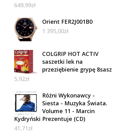
649,99
zł
Orient FER2J001B0
1 395,00
zł
COLGRIP HOT ACTIV
saszetki lek na
przeziębienie grypę 8sasz
5,92
zł
Różni Wykonawcy -
Siesta - Muzyka Świata.
Volume 11 - Marcin
Kydryński Prezentuje (CD)
41,71
zł