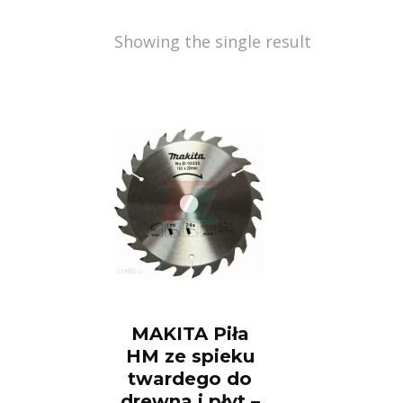
Showing the single result
MAKITA Piła
HM ze spieku
twardego do
drewna i płyt –