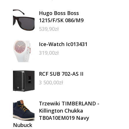
Hugo Boss Boss
1215/F/SK 086/M9
539,90
zł
Ice-Watch Ic013431
319,00
zł
RCF SUB 702-AS II
3 500,00
zł
Trzewiki TIMBERLAND -
Killington Chukka
TB0A10EM019 Navy
Nubuck