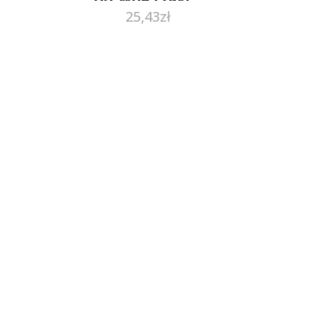
25,43
zł
do pilarek
ręcznych (D-
03333)