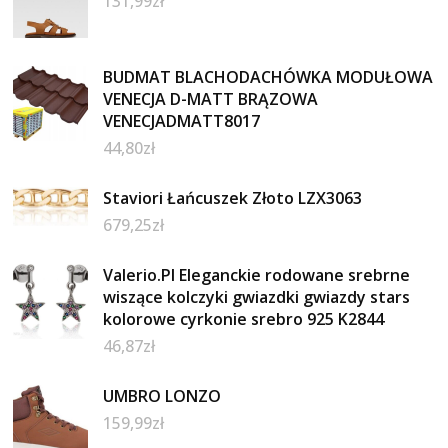
131,99
zł
BUDMAT BLACHODACHÓWKA MODUŁOWA
VENECJA D-MATT BRĄZOWA
VENECJADMATT8017
44,80
zł
Staviori Łańcuszek Złoto LZX3063
679,25
zł
Valerio.Pl Eleganckie rodowane srebrne
wiszące kolczyki gwiazdki gwiazdy stars
kolorowe cyrkonie srebro 925 K2844
46,87
zł
UMBRO LONZO
159,99
zł