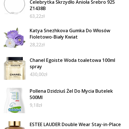
Celebrytka Skrzydło Anioła Srebro 925
Z1438B
63,22
zł
Katya Snezhkova Gumka Do Włosów
Fioletowo-Biały Kwiat
28,22
zł
Chanel Egoiste Woda toaletowa 100ml
spray
430,00
zł
Pollena Dzidziuś Żel Do Mycia Butelek
500Ml
9,18
zł
ESTEE LAUDER Double Wear Stay-in-Place