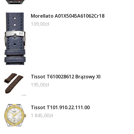
Morellato A01X5045A61062Cr18
109,00
zł
Tissot T610028612 Brązowy Xl
195,00
zł
Tissot T101.910.22.111.00
1 845,00
zł