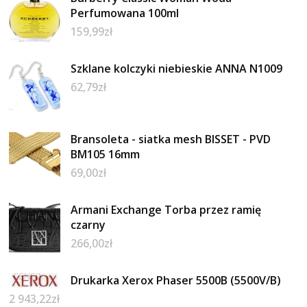
Perfumowana 100ml
159,99
zł
Szklane kolczyki niebieskie ANNA N1009
62,79
zł
Bransoleta - siatka mesh BISSET - PVD
BM105 16mm
69,00
zł
Armani Exchange Torba przez ramię
czarny
266,00
zł
Drukarka Xerox Phaser 5500B (5500V/B)
2 943,22
zł