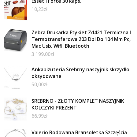
Essetil Forte 30 kaps.
10,23
zł
Zebra Drukarka Etykiet Zd421 Termiczna I
Termotransferowa 203 Dpi Do 104 Mm Pc,
Mac Usb, Wifi, Bluetooth
3 199,00
zł
Ankabizuteria Srebrny naszyjnik skrzydło
oksydowane
50,00
zł
SREBRNO - ZŁOTY KOMPLET NASZYJNIK
KOLCZYKI PREZENT
66,99
zł
Valerio Rodowana Bransoletka Szczęścia