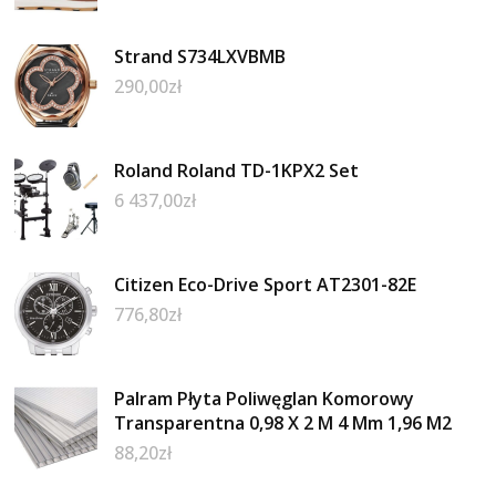
Strand S734LXVBMB
290,00
zł
Roland Roland TD-1KPX2 Set
6 437,00
zł
Citizen Eco-Drive Sport AT2301-82E
776,80
zł
Palram Płyta Poliwęglan Komorowy
Transparentna 0,98 X 2 M 4 Mm 1,96 M2
88,20
zł