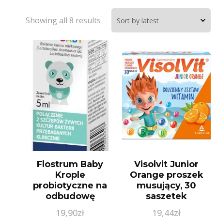
Showing all 8 results
Flostrum Baby
Visolvit Junior
Krople
Orange proszek
probiotyczne na
musujący, 30
odbudowę
saszetek
mikroflory
19,90
zł
19,44
zł