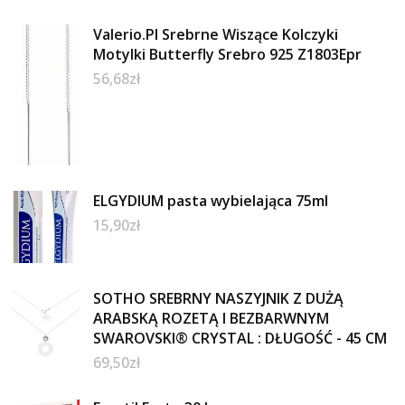
Valerio.Pl Srebrne Wiszące Kolczyki
Motylki Butterfly Srebro 925 Z1803Epr
56,68
zł
ELGYDIUM pasta wybielająca 75ml
15,90
zł
SOTHO SREBRNY NASZYJNIK Z DUŻĄ
ARABSKĄ ROZETĄ I BEZBARWNYM
SWAROVSKI® CRYSTAL : DŁUGOŚĆ - 45 CM
69,50
zł