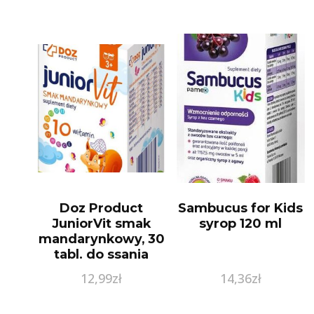
Doz Product
Sambucus for Kids
JuniorVit smak
syrop 120 ml
mandarynkowy, 30
tabl. do ssania
12,99
zł
14,36
zł