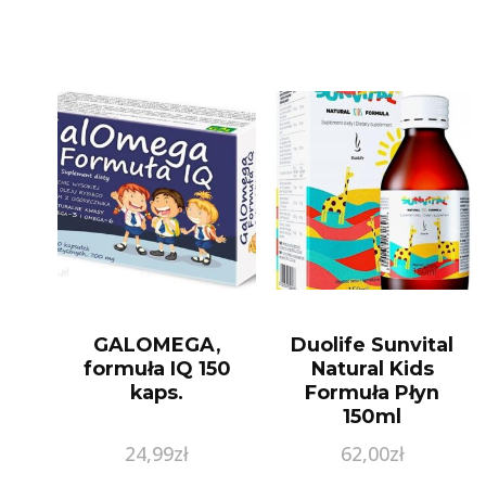
jelitowej 5ml
GALOMEGA,
Duolife Sunvital
formuła IQ 150
Natural Kids
kaps.
Formuła Płyn
150ml
24,99
zł
62,00
zł