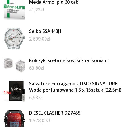
Meda Armolipid 60 tabl
41,23
zł
Seiko SSA443J1
2 699,00
zł
Kolczyki srebrne kostki z cyrkoniami
63,80
zł
Salvatore Ferragamo UOMO SIGNATURE
Woda perfumowana 1,5 x 15sztuk (22,5ml)
6,98
zł
DIESEL CLASHER DZ7455
1 578,00
zł