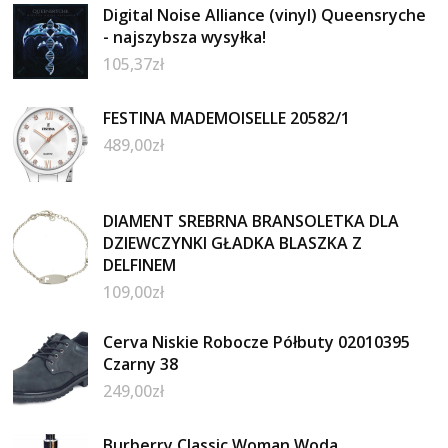
Digital Noise Alliance (vinyl) Queensryche
- najszybsza wysyłka!
105,37
zł
FESTINA MADEMOISELLE 20582/1
489,00
zł
DIAMENT SREBRNA BRANSOLETKA DLA
DZIEWCZYNKI GŁADKA BLASZKA Z
DELFINEM
109,00
zł
Cerva Niskie Robocze Półbuty 02010395
Czarny 38
249,00
zł
Burberry Classic Woman Woda