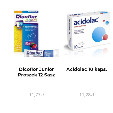
Dicoflor Junior
Acidolac 10 kaps.
Proszek 12 Sasz
11,77
zł
11,28
zł