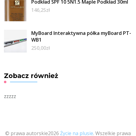
Podkład SPF 10 5N1.5 Maple Podkład 30ml
146,25
zł
MyBoard Interaktywna półka myBoard PT-
WB1
250,00
zł
Zobacz również
zzzzz
© prawa autorskie2026
Życie na plusie
. Wszelkie prawa