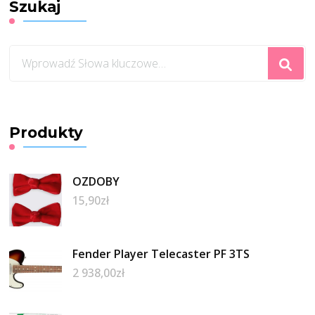
Szukaj
Szukasz
czegoś?
Produkty
OZDOBY
15,90
zł
Fender Player Telecaster PF 3TS
2 938,00
zł