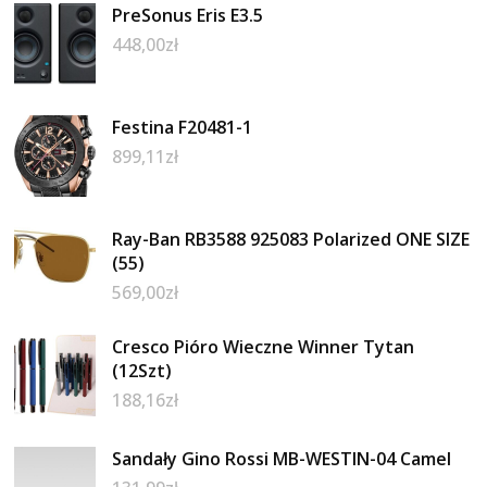
PreSonus Eris E3.5
448,00
zł
Festina F20481-1
899,11
zł
Ray-Ban RB3588 925083 Polarized ONE SIZE
(55)
569,00
zł
Cresco Pióro Wieczne Winner Tytan
(12Szt)
188,16
zł
Sandały Gino Rossi MB-WESTIN-04 Camel