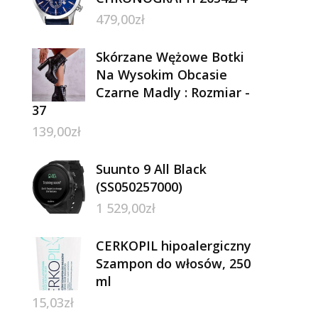
479,00
zł
Skórzane Wężowe Botki
Na Wysokim Obcasie
Czarne Madly : Rozmiar -
37
139,00
zł
Suunto 9 All Black
(SS050257000)
1 529,00
zł
CERKOPIL hipoalergiczny
Szampon do włosów, 250
ml
15,03
zł