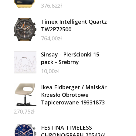
376,82
zł
Timex Intelligent Quartz
TW2P72500
764,00
zł
Sinsay - Pierścionki 15
pack - Srebrny
10,00
zł
Ikea Eldberget / Malskär
Krzesło Obrotowe
Tapicerowane 19331873
270,75
zł
FESTINA TIMELESS
CHRONOGRAPH 20542/4