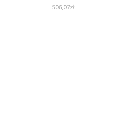
506,07
zł