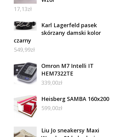
17,13
zł
Karl Lagerfeld pasek
skórzany damski kolor
czarny
549,99
zł
Omron M7 Intelli IT
HEM7322TE
339,00
zł
Heisberg SAMBA 160x200
599,00
zł
Liu Jo sneakersy Maxi