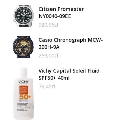
Citizen Promaster
NY0040-09EE
920,96
zł
Casio Chronograph MCW-
200H-9A
259,00
zł
Vichy Capital Soleil Fluid
SPF50+ 40ml
76,45
zł