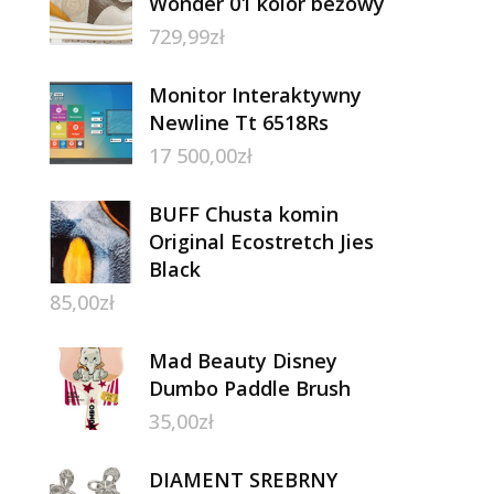
Wonder 01 kolor beżowy
729,99
zł
Monitor Interaktywny
Newline Tt 6518Rs
17 500,00
zł
BUFF Chusta komin
Original Ecostretch Jies
Black
85,00
zł
Mad Beauty Disney
Dumbo Paddle Brush
35,00
zł
DIAMENT SREBRNY