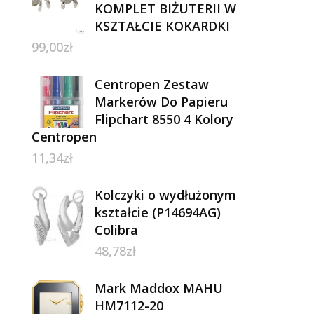
KOMPLET BIŻUTERII W
KSZTAŁCIE KOKARDKI
99,00
zł
Centropen Zestaw
Markerów Do Papieru
Flipchart 8550 4 Kolory
Centropen
11,34
zł
Kolczyki o wydłużonym
kształcie (P14694AG)
Colibra
48,78
zł
Mark Maddox MAHU
HM7112-20