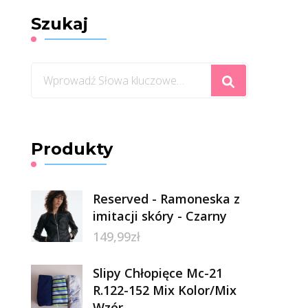
Szukaj
Szukasz
czegoś?
Produkty
Reserved - Ramoneska z
imitacji skóry - Czarny
149,99
zł
Slipy Chłopięce Mc-21
R.122-152 Mix Kolor/Mix
Wzór