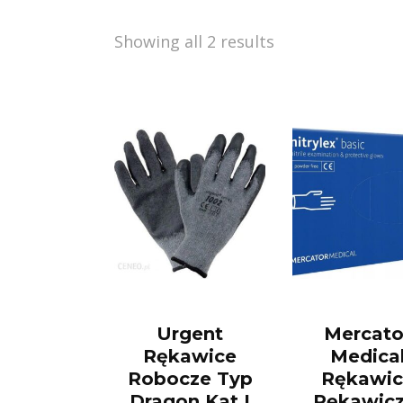
Showing all 2 results
Urgent
Mercato
Rękawice
Medica
Robocze Typ
Rękawic
Dragon Kat.I
Rękawicz