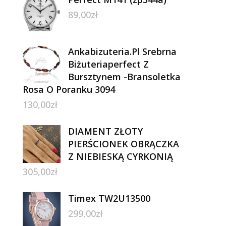
89,00
zł
Ankabizuteria.Pl Srebrna
Biżuteriaperfect Z
Bursztynem -Bransoletka
Rosa O Poranku 3094
130,00
zł
DIAMENT ZŁOTY
PIERŚCIONEK OBRĄCZKA
Z NIEBIESKĄ CYRKONIĄ
305,00
zł
Timex TW2U13500
299,00
zł