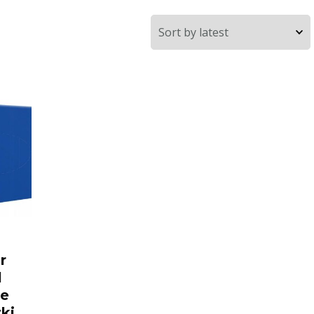
r
l
e
ki