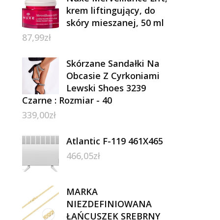
krem liftingujący, do
skóry mieszanej, 50 ml
87,99
zł
Skórzane Sandałki Na
Obcasie Z Cyrkoniami
Lewski Shoes 3239
Czarne : Rozmiar - 40
339,00
zł
Atlantic F-119 461X465
466,05
zł
MARKA
NIEZDEFINIOWANA
ŁAŃCUSZEK SREBRNY