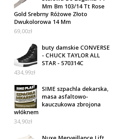
Mm Bm 103/14 Tt Rose
Gold Srebrny Różowe Złoto
Dwukolorowa 14 Mm
69,00
zł
buty damskie CONVERSE
- CHUCK TAYLOR ALL
STAR - 570314C
434,99
zł
SIME szpachla dekarska,
masa asfaltowo-
kauczukowa zbrojona
włóknem
34,90
zł
Nuxe Merveillance Lift,