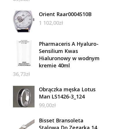
Orient Raar0004S10B
1 102,00
zł
Pharmaceris A Hyaluro-
Sensilium Kwas
Hialuronowy w wodnym
kremie 40ml
36,73
zł
Obrączka męska Lotus
Man LS1426-3_124
99,00
zł
Bisset Bransoleta
Stalowa Do Zegarka 14