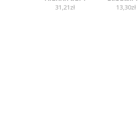
31,21
zł
13,30
zł
Roz.9 12Par
Nitrylo
Bezpudr
Blue M