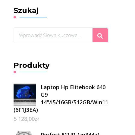
Szukaj
Szukasz
czegoś?
Produkty
Laptop Hp Elitebook 640
G9
14"/i5/16GB/512GB/Win11
(6F1J3EA)
5 128,00
zł
Perfect M141 (zp344a)