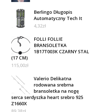
Berlingo Długopis
Automatyczny Tech It
4,32
zł
FOLLI FOLLIE
BRANSOLETKA
1B17T003K CZARNY STAL
(17 CM)
115,00
zł
Valerio Delikatna
rodowana srebrna
bransoletka na nogę
serca serdyszka heart srebro 925
Z1660X
89,38
zł