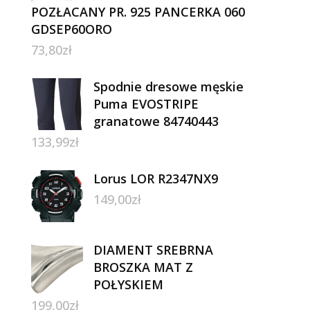
POZŁACANY PR. 925 PANCERKA 060
GDSEP60ORO
73,80
zł
Spodnie dresowe męskie
Puma EVOSTRIPE
granatowe 84740443
133,99
zł
Lorus LOR R2347NX9
149,00
zł
DIAMENT SREBRNA
BROSZKA MAT Z
POŁYSKIEM
199,00
zł