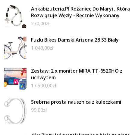
Ankabizuteria.Pl Różaniec Do Maryi , Która
Rozwiązuje Węzły - Ręcznie Wykonany
270,00
zł
Fuzlu Bikes Damski Arizona 28 S3 Biały
1 049,00
zł
Zestaw: 2 x monitor MIRA TT-6520HO z
uchwytem
17 500,00
zł
Srebrna prosta nausznica z kuleczkami
99,00
zł