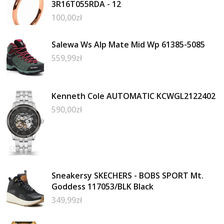
3R16T055RDA - 12
100,00
zł
Salewa Ws Alp Mate Mid Wp 61385-5085
559,99
zł
Kenneth Cole AUTOMATIC KCWGL2122402
590,00
zł
Sneakersy SKECHERS - BOBS SPORT Mt.
Goddess 117053/BLK Black
349,99
zł