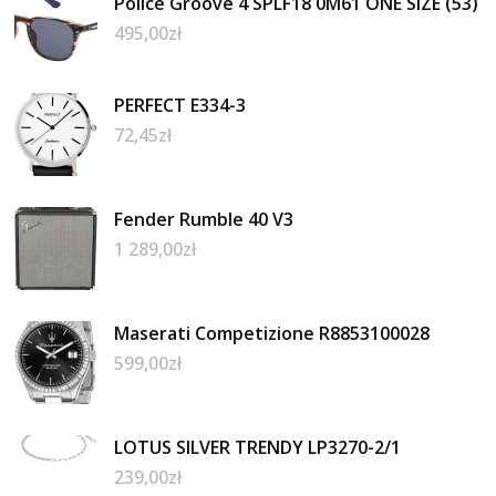
Police Groove 4 SPLF18 0M61 ONE SIZE (53)
495,00
zł
PERFECT E334-3
72,45
zł
Fender Rumble 40 V3
1 289,00
zł
Maserati Competizione R8853100028
599,00
zł
LOTUS SILVER TRENDY LP3270-2/1
239,00
zł