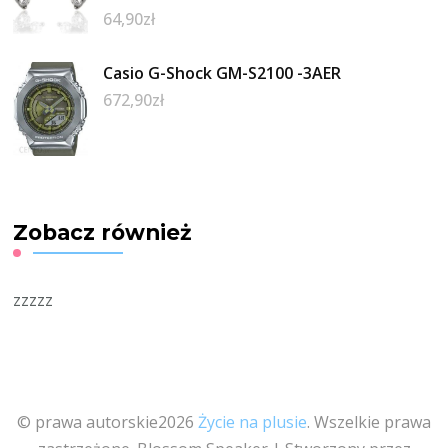
64,90
zł
Casio G-Shock GM-S2100 -3AER
672,90
zł
Zobacz również
zzzzz
© prawa autorskie2026
Życie na plusie
. Wszelkie prawa