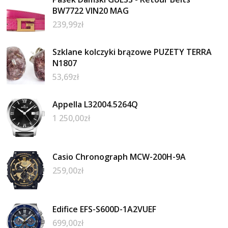
BW7722 VIN20 MAG
239,99
zł
Szklane kolczyki brązowe PUZETY TERRA
N1807
53,69
zł
Appella L32004.5264Q
1 250,00
zł
Casio Chronograph MCW-200H-9A
259,00
zł
Edifice EFS-S600D-1A2VUEF
699,00
zł