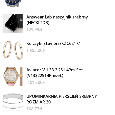
Answear Lab naszyjnik srebrny
(NECKL2DB)
129,99
zł
Kolczyki Staviori /KZC6217/
1 955,00
zł
Aviator V.1.33.2.251.4Pm-Set
(V13322514Pmset)
2 016,00
zł
UPOMINKARNIA PIERŚCIEŃ SREBRNY
ROZMIAR 20
108,77
zł