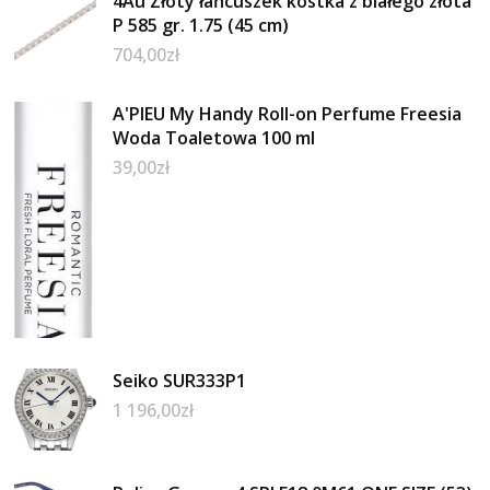
4Au Złoty łańcuszek kostka z białego złota
P 585 gr. 1.75 (45 cm)
704,00
zł
A'PIEU My Handy Roll-on Perfume Freesia
Woda Toaletowa 100 ml
39,00
zł
Seiko SUR333P1
1 196,00
zł