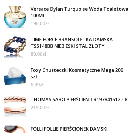
Versace Dylan Turquoise Woda Toaletowa
100Ml
196,00
zł
TIME FORCE BRANSOLETKA DAMSKA
TS5148BB NIEBIESKI STAL ZŁOTY
80,00
zł
Foxy Chusteczki Kosmetyczne Mega 200
szt.
6,99
zł
THOMAS SABO PIERŚCIEŃ TR197841512 - 8
215,00
zł
FOLLI FOLLIE PIERŚCIONEK DAMSKI