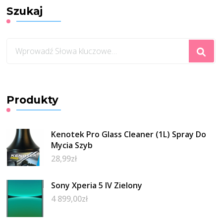
Szukaj
Szukasz
czegoś?
Produkty
Kenotek Pro Glass Cleaner (1L) Spray Do
Mycia Szyb
28,99
zł
Sony Xperia 5 IV Zielony
4 899,00
zł