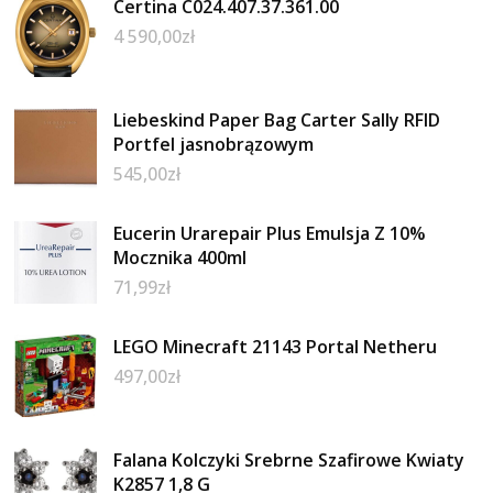
Certina C024.407.37.361.00
4 590,00
zł
Liebeskind Paper Bag Carter Sally RFID
Portfel jasnobrązowym
545,00
zł
Eucerin Urarepair Plus Emulsja Z 10%
Mocznika 400ml
71,99
zł
LEGO Minecraft 21143 Portal Netheru
497,00
zł
Falana Kolczyki Srebrne Szafirowe Kwiaty
K2857 1,8 G