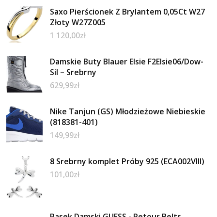
Saxo Pierścionek Z Brylantem 0,05Ct W27
Złoty W27Z005
1 120,00
zł
Damskie Buty Blauer Elsie F2Elsie06/Dow-
Sil – Srebrny
629,99
zł
Nike Tanjun (GS) Młodzieżowe Niebieskie
(818381-401)
149,99
zł
8 Srebrny komplet Próby 925 (ECA002VIII)
101,00
zł
Pasek Damski GUESS - Retour Belts