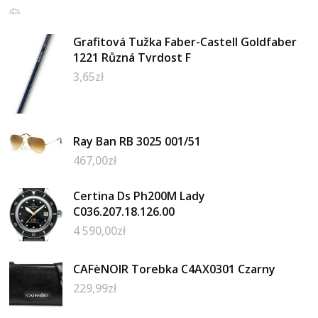
Grafitová Tužka Faber-Castell Goldfaber
1221 Různá Tvrdost F
3,65
zł
Ray Ban RB 3025 001/51
467,00
zł
Certina Ds Ph200M Lady
C036.207.18.126.00
4 590,00
zł
CAFèNOIR Torebka C4AX0301 Czarny
229,99
zł