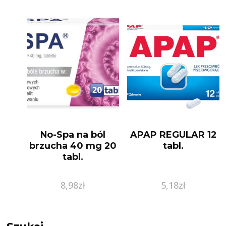
No-Spa na ból
APAP REGULAR 12
brzucha 40 mg 20
tabl.
tabl.
8,98
zł
5,18
zł