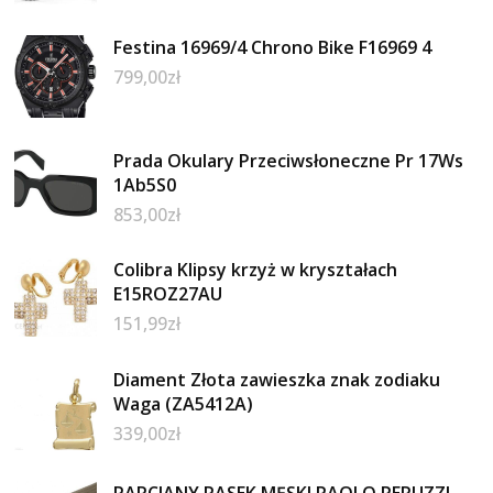
Festina 16969/4 Chrono Bike F16969 4
799,00
zł
Prada Okulary Przeciwsłoneczne Pr 17Ws
1Ab5S0
853,00
zł
Colibra Klipsy krzyż w kryształach
E15ROZ27AU
151,99
zł
Diament Złota zawieszka znak zodiaku
Waga (ZA5412A)
339,00
zł