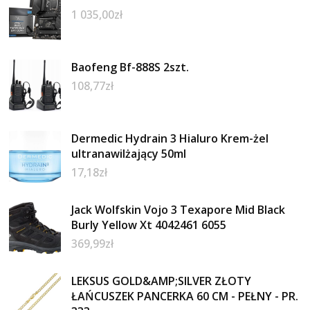
1 035,00
zł
Baofeng Bf-888S 2szt.
108,77
zł
Dermedic Hydrain 3 Hialuro Krem-żel
ultranawilżający 50ml
17,18
zł
Jack Wolfskin Vojo 3 Texapore Mid Black
Burly Yellow Xt 4042461 6055
369,99
zł
LEKSUS GOLD&AMP;SILVER ZŁOTY
ŁAŃCUSZEK PANCERKA 60 CM - PEŁNY - PR.