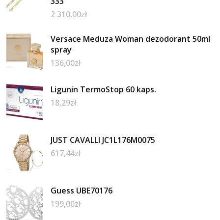
333
2 310,00
zł
Versace Meduza Woman dezodorant 50ml
spray
136,00
zł
Ligunin TermoStop 60 kaps.
18,29
zł
JUST CAVALLI JC1L176M0075
617,44
zł
Guess UBE70176
199,00
zł