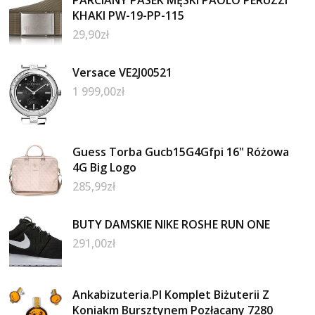
PARCIANY PASEK MĘSKI PAOLO PERUZZI
KHAKI PW-19-PP-115
29,90
zł
Versace VE2J00521
1 999,00
zł
Guess Torba Gucb15G4Gfpi 16" Różowa
4G Big Logo
285,99
zł
BUTY DAMSKIE NIKE ROSHE RUN ONE
291,00
zł
Ankabizuteria.Pl Komplet Biżuterii Z
Koniakm Bursztynem Pozłacany 7280