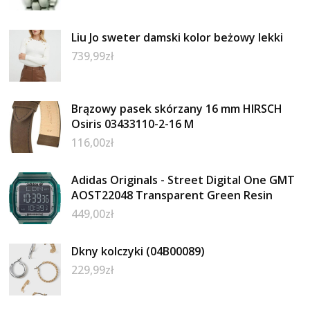
Liu Jo sweter damski kolor beżowy lekki
739,99
zł
Brązowy pasek skórzany 16 mm HIRSCH
Osiris 03433110-2-16 M
116,00
zł
Adidas Originals - Street Digital One GMT
AOST22048 Transparent Green Resin
449,00
zł
Dkny kolczyki (04B00089)
229,99
zł