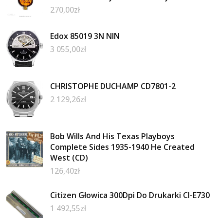
270,00
zł
Edox 85019 3N NIN
3 055,00
zł
CHRISTOPHE DUCHAMP CD7801-2
2 129,26
zł
Bob Wills And His Texas Playboys
Complete Sides 1935-1940 He Created
West (CD)
126,40
zł
Citizen Głowica 300Dpi Do Drukarki Cl-E730
1 492,55
zł