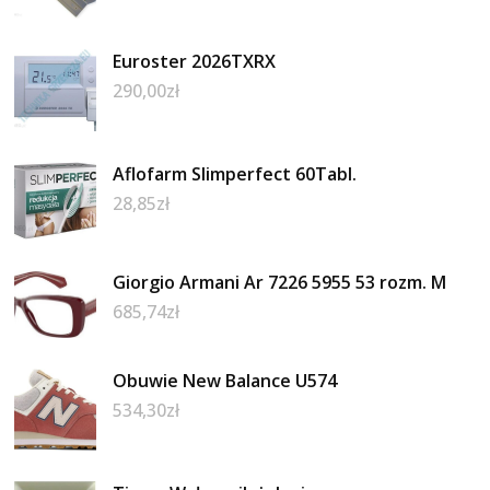
Euroster 2026TXRX
290,00
zł
Aflofarm Slimperfect 60Tabl.
28,85
zł
Giorgio Armani Ar 7226 5955 53 rozm. M
685,74
zł
Obuwie New Balance U574
534,30
zł