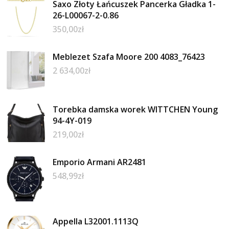
Saxo Złoty Łańcuszek Pancerka Gładka 1-
26-L00067-2-0.86
350,00
zł
Meblezet Szafa Moore 200 4083_76423
2 634,00
zł
Torebka damska worek WITTCHEN Young
94-4Y-019
219,00
zł
Emporio Armani AR2481
548,99
zł
Appella L32001.1113Q