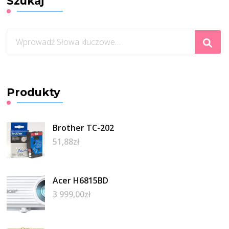
Szukaj
Szukasz
czegoś?
Produkty
Brother TC-202
51,88
zł
Acer H6815BD
3 999,00
zł