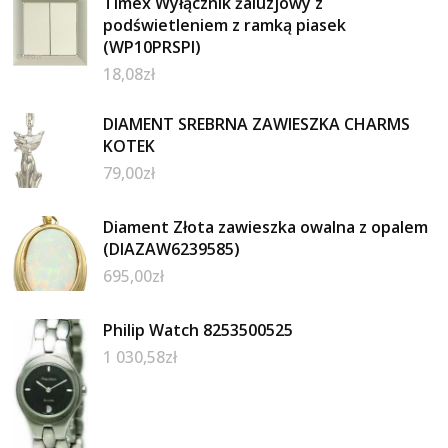
Timex Wyłącznik żaluzjowy z
podświetleniem z ramką piasek
(WP10PRSPI)
18,08
zł
DIAMENT SREBRNA ZAWIESZKA CHARMS
KOTEK
79,00
zł
Diament Złota zawieszka owalna z opalem
(DIAZAW6239585)
695,00
zł
Philip Watch 8253500525
1 030,58
zł