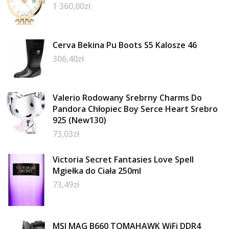
1 360,00
zł
Cerva Bekina Pu Boots S5 Kalosze 46
306,40
zł
Valerio Rodowany Srebrny Charms Do
Pandora Chłopiec Boy Serce Heart Srebro
925 (New130)
73,03
zł
Victoria Secret Fantasies Love Spell
Mgiełka do Ciała 250ml
73,49
zł
MSI MAG B660 TOMAHAWK WiFi DDR4