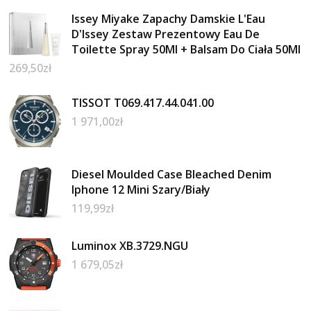
Issey Miyake Zapachy Damskie L'Eau
D'Issey Zestaw Prezentowy Eau De
Toilette Spray 50Ml + Balsam Do Ciała 50Ml
269,50
zł
TISSOT T069.417.44.041.00
1 971,00
zł
Diesel Moulded Case Bleached Denim
Iphone 12 Mini Szary/Biały
119,99
zł
Luminox XB.3729.NGU
1 679,05
zł