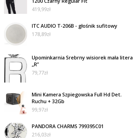
1200 Czarny Regular Fit
419,99
zł
ITC AUDIO T-206B - głośnik sufitowy
178,89
zł
Upominkarnia Srebrny wisiorek mała litera
„R”
79,77
zł
Mini Kamera Szpiegowska Full Hd Det.
Ruchu + 32Gb
99,97
zł
PANDORA CHARMS 799395C01
216,03
zł