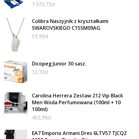
7 073,73
zł
Colibra Naszyjnik z kryształkami
SWAROVSKIEGO C15SM09AG
59,99
zł
Dicopeg Junior 30 sasz.
33,70
zł
Carolina Herrera Zestaw 212 Vip Black
Men Woda Perfumowana (100ml + 10
100ml)
402,99
zł
EA7 Emporio Armani Dres 6LTV57 TJCQZ