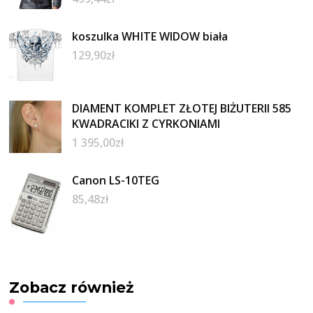
koszulka WHITE WIDOW biała
129,90
zł
DIAMENT KOMPLET ZŁOTEJ BIŻUTERII 585
KWADRACIKI Z CYRKONIAMI
1 395,00
zł
Canon LS-10TEG
85,48
zł
Zobacz również