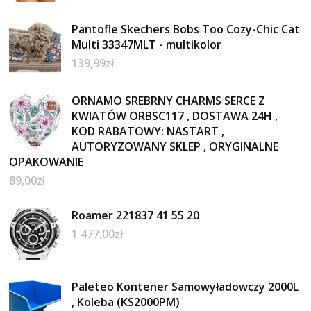
Pantofle Skechers Bobs Too Cozy-Chic Cat
Multi 33347MLT - multikolor
139,99
zł
ORNAMO SREBRNY CHARMS SERCE Z
KWIATÓW ORBSC117 , DOSTAWA 24H ,
KOD RABATOWY: NASTART ,
AUTORYZOWANY SKLEP , ORYGINALNE
OPAKOWANIE
89,00
zł
Roamer 221837 41 55 20
1 477,00
zł
Paleteo Kontener Samowyładowczy 2000L
, Koleba (KS2000PM)