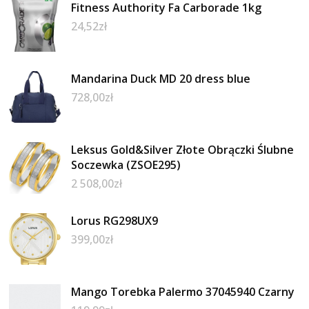
Fitness Authority Fa Carborade 1kg
24,52
zł
Mandarina Duck MD 20 dress blue
728,00
zł
Leksus Gold&Silver Złote Obrączki Ślubne
Soczewka (ZSOE295)
2 508,00
zł
Lorus RG298UX9
399,00
zł
Mango Torebka Palermo 37045940 Czarny