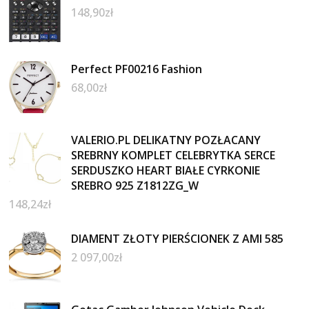
148,90
zł
Perfect PF00216 Fashion
68,00
zł
VALERIO.PL DELIKATNY POZŁACANY
SREBRNY KOMPLET CELEBRYTKA SERCE
SERDUSZKO HEART BIAŁE CYRKONIE
SREBRO 925 Z1812ZG_W
148,24
zł
DIAMENT ZŁOTY PIERŚCIONEK Z AMI 585
2 097,00
zł