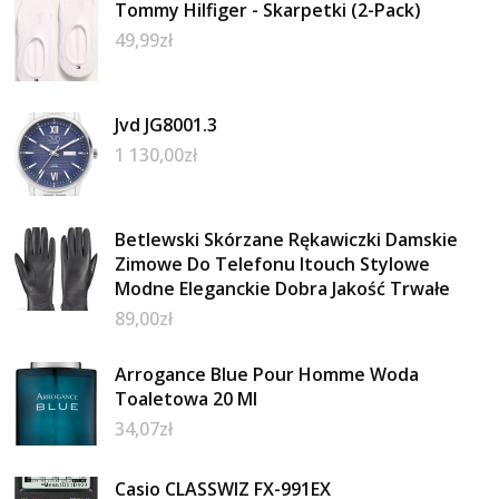
Tommy Hilfiger - Skarpetki (2-Pack)
49,99
zł
Jvd JG8001.3
1 130,00
zł
Betlewski Skórzane Rękawiczki Damskie
Zimowe Do Telefonu Itouch Stylowe
Modne Eleganckie Dobra Jakość Trwałe
89,00
zł
Arrogance Blue Pour Homme Woda
Toaletowa 20 Ml
34,07
zł
Casio CLASSWIZ FX-991EX