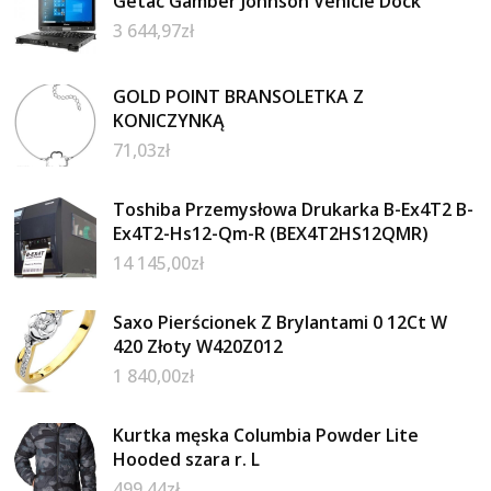
Getac Gamber Johnson Vehicle Dock
3 644,97
zł
GOLD POINT BRANSOLETKA Z
KONICZYNKĄ
71,03
zł
Toshiba Przemysłowa Drukarka B-Ex4T2 B-
Ex4T2-Hs12-Qm-R (BEX4T2HS12QMR)
14 145,00
zł
Saxo Pierścionek Z Brylantami 0 12Ct W
420 Złoty W420Z012
1 840,00
zł
Kurtka męska Columbia Powder Lite
Hooded szara r. L
499,44
zł