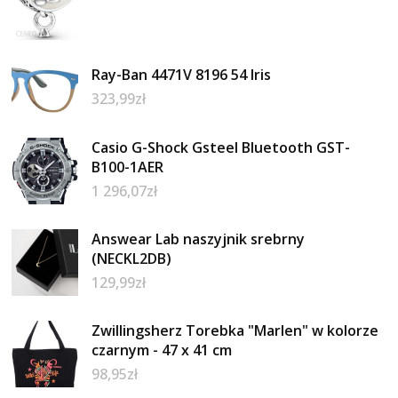
Ray-Ban 4471V 8196 54 Iris
323,99
zł
Casio G-Shock Gsteel Bluetooth GST-
B100-1AER
1 296,07
zł
Answear Lab naszyjnik srebrny
(NECKL2DB)
129,99
zł
Zwillingsherz Torebka "Marlen" w kolorze
czarnym - 47 x 41 cm
98,95
zł