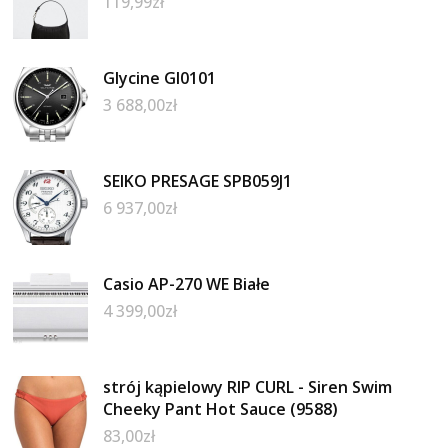
119,99
zł
Glycine Gl0101
3 688,00
zł
SEIKO PRESAGE SPB059J1
6 937,00
zł
Casio AP-270 WE Białe
4 399,00
zł
strój kąpielowy RIP CURL - Siren Swim
Cheeky Pant Hot Sauce (9588)
83,00
zł