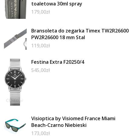
toaletowa 30ml spray
179,00
zł
Bransoleta do zegarka Timex TW2R26600
PW2R26600 18 mm Stal
119,00
zł
Festina Extra F20250/4
545,00
zł
Visioptica by Visiomed France Miami
Beach-Czarno Niebieski
173,00
zł