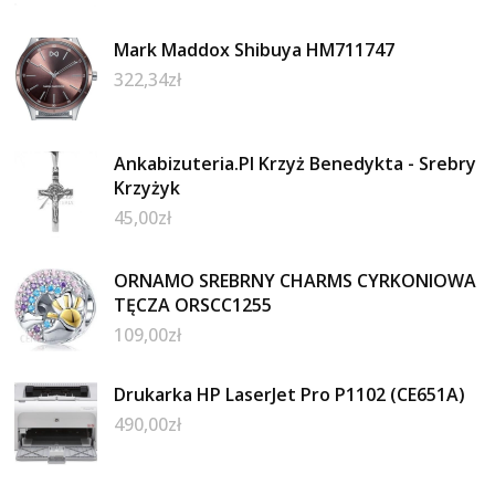
Mark Maddox Shibuya HM711747
322,34
zł
Ankabizuteria.Pl Krzyż Benedykta - Srebry
Krzyżyk
45,00
zł
ORNAMO SREBRNY CHARMS CYRKONIOWA
TĘCZA ORSCC1255
109,00
zł
Drukarka HP LaserJet Pro P1102 (CE651A)
490,00
zł