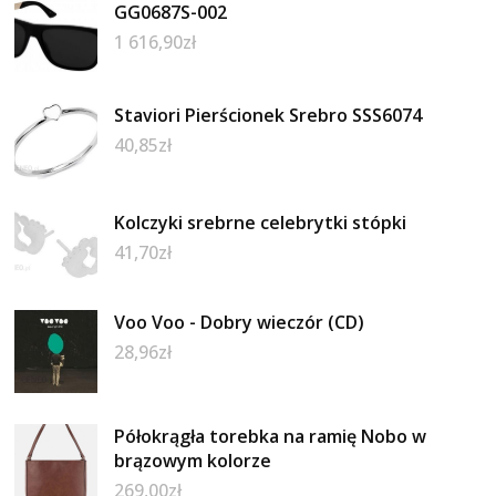
GG0687S-002
1 616,90
zł
Staviori Pierścionek Srebro SSS6074
40,85
zł
Kolczyki srebrne celebrytki stópki
41,70
zł
Voo Voo - Dobry wieczór (CD)
28,96
zł
Półokrągła torebka na ramię Nobo w
brązowym kolorze
269,00
zł