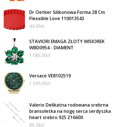
Dr Oetker Silikonowa Forma 28 Cm
Flexxible Love 110013543
44,00
zł
STAVIORI EMAGA ZŁOTY WISIOREK
WBD0954 - DIAMENT
1 085,00
zł
Versace VE8102519
1 509,00
zł
Valerio Delikatna rodowana srebrna
bransoletka na nogę serca serdyszka
heart srebro 925 Z1660X
89,38
zł