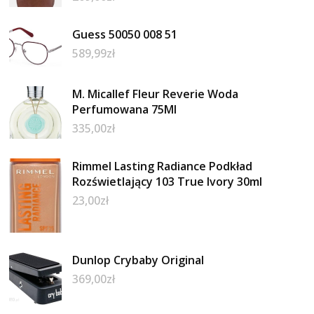
Guess 50050 008 51
589,99
zł
M. Micallef Fleur Reverie Woda
Perfumowana 75Ml
335,00
zł
Rimmel Lasting Radiance Podkład
Rozświetlający 103 True Ivory 30ml
23,00
zł
Dunlop Crybaby Original
369,00
zł