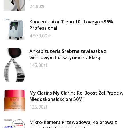
24,90
zł
Koncentrator Tlenu 10L Lovego <96%
Professional
4 970,00
zł
Ankabizuteria Srebrna zawieszka z
wiśniowym bursztynem - z klasą
145,00
zł
My Clarins My Clarins Re-Boost Żel Przeciw
Niedoskonałościom 50Ml
125,00
zł
Mikro-Kamera Przewodowa, Kolorowa z