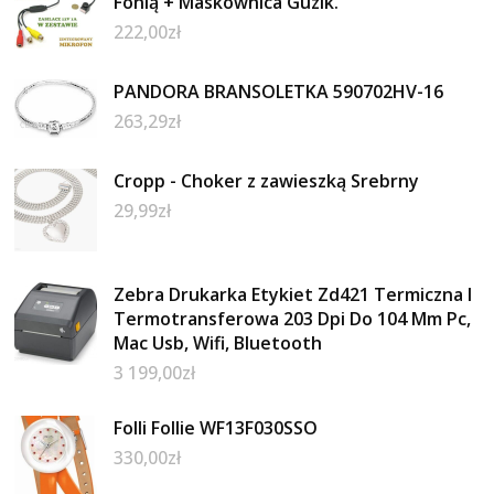
Fonią + Maskownica Guzik.
222,00
zł
PANDORA BRANSOLETKA 590702HV-16
263,29
zł
Cropp - Choker z zawieszką Srebrny
29,99
zł
Zebra Drukarka Etykiet Zd421 Termiczna I
Termotransferowa 203 Dpi Do 104 Mm Pc,
Mac Usb, Wifi, Bluetooth
3 199,00
zł
Folli Follie WF13F030SSO
330,00
zł