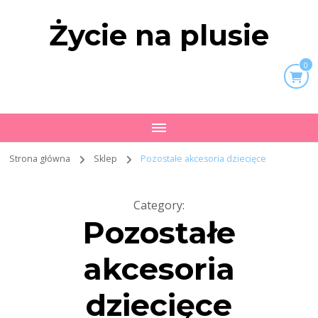
Życie na plusie
0
Strona główna
Sklep
Pozostałe akcesoria dziecięce
Category
:
Pozostałe
akcesoria
dziecięce