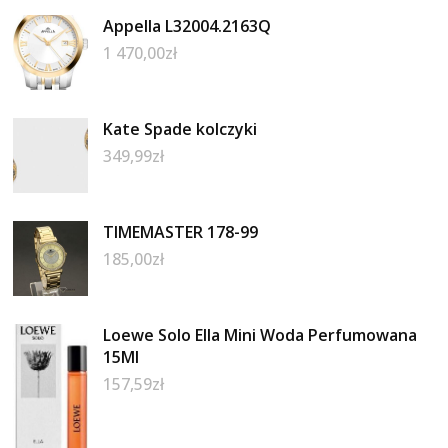
Appella L32004.2163Q
1 470,00
zł
Kate Spade kolczyki
349,99
zł
TIMEMASTER 178-99
185,00
zł
Loewe Solo Ella Mini Woda Perfumowana
15Ml
157,59
zł