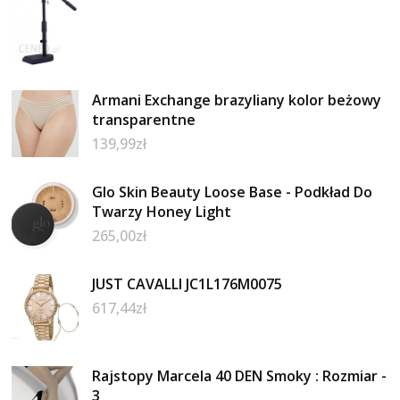
Armani Exchange brazyliany kolor beżowy
transparentne
139,99
zł
Glo Skin Beauty Loose Base - Podkład Do
Twarzy Honey Light
265,00
zł
JUST CAVALLI JC1L176M0075
617,44
zł
Rajstopy Marcela 40 DEN Smoky : Rozmiar -
3