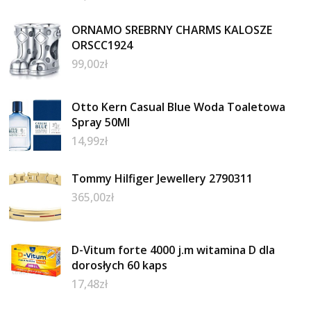
ORNAMO SREBRNY CHARMS KALOSZE
ORSCC1924
99,00
zł
Otto Kern Casual Blue Woda Toaletowa
Spray 50Ml
14,99
zł
Tommy Hilfiger Jewellery 2790311
365,00
zł
D-Vitum forte 4000 j.m witamina D dla
dorosłych 60 kaps
17,48
zł