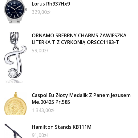
Lorus Rh937Hx9
329,00
zł
ORNAMO SREBRNY CHARMS ZAWIESZKA
LITERKA T Z CYRKONIĄ ORSCC1183-T
59,00
zł
Caspol.Eu Złoty Medalik Z Panem Jezusem
Me.00425 Pr.585
1 343,00
zł
Hamilton Stands KB111M
91,00
zł